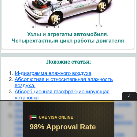
Узлы и агрегаты автомобиля.
Четырехтактный цикл работы двигателя
Похожие статьи:
Id-диаграмма влажного воздуха
Абсолютная и относительная влажность
воздуха.
Абсорбционная газофракционирующая
4
установка
Автоматическая установка прав доступа к вновь
создаваемым файлам
Агрессивность окружающей среды связана с
повышенной коррозионной активностью воздуха,
свойственной ряду прибрежных морских
районов, и агрессивностью некоторых грузов.