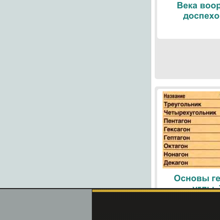
Века воо
доспехо
Основы ге
углы.