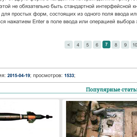
 этой не обязательно быть стандартной интерфейсной кн
 для простых форм, состоящих из одного поля ввода ил
ся нажатием Enter в поле ввода или операцией выбора 
7
<
4
5
6
8
9
1
ия:
; просмотров:
;
2015-04-19
1533
Популярные стать