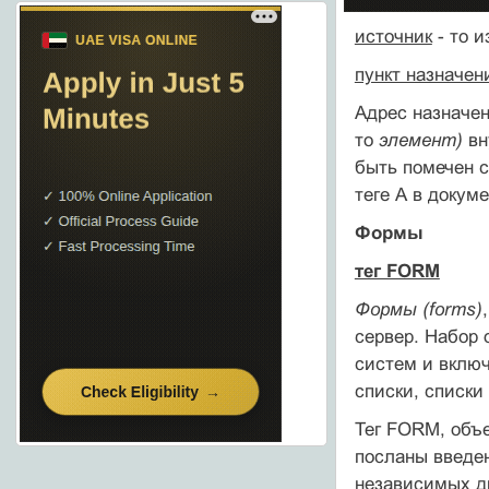
источник
- то и
пункт назначен
Адрес назначени
то
элемент)
вн
быть помечен 
теге А в докум
Формы
тег FORM
Формы (forms)
сервер. Набор 
систем и включ
списки, списки 
Тег FORM, объе
посланы введе
независимых др