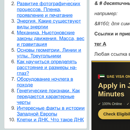
& #
десятичны
Развитие фотографических
процессов. Пленка,
например:
проявление и печатание
Энергия. Какие существуют
&#1б0; для си
виды энергии
Механика. Ньютоновские
Ссылки и при
законы движения. Масса, вес
тег А
и гравитация
Основы геометрии. Линии и
Любая ссылка в
углы. Треугольники
Как научиться определять
расстояние и размеры на-
глаз?
Оборудование ночлега в
походе
Генетические признаки. Как
передаются характерные
черты
Интересные факты в истории
Западной Европы
Клетки и ДНК. Что такое ДНК