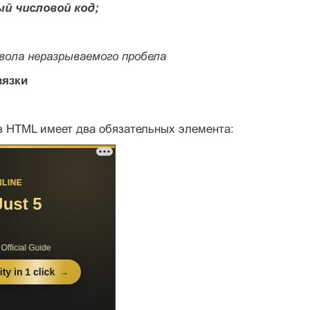
й числовой код;
мвола неразрываемого пробела
вязки
 HTML имеет два обязатель­ных элемента: