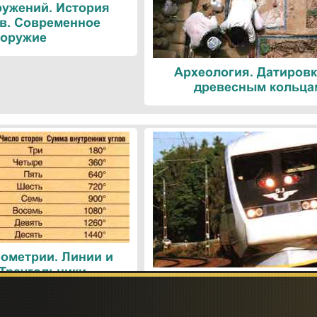
ружений. История
в. Современное
оружие
Археология. Датировк
древесным кольца
ометрии. Линии и
 Треугольники
Поезда. Современн
железнодорожные техн