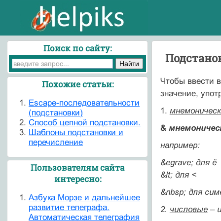
Поиск по сайту:
Подстано
Чтобы ввести 
Похожие статьи:
значение, упо
Escape-последовательности
1.
мнемоническ
(подстановки)
Способ цепной подстановки.
&
мнемоническ
Шаблоны подстановки и
перечисление
например:
&egrave; для ё
Пользователям сайта
&lt; для <
интересно:
&nbsp; для си
Азбука Морзе и дальнейшее
развитие телеграфа.
2.
числовые
–
Автоматическая телеграфия