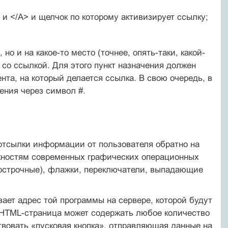
и </А> и щелчок по которо­му активизирует ссылку;
но и на какое-то место (точнее, опять-таки, какой-
 со ссылкой. Для этого пункт назначения должен
нта, на который делается ссылка. В свою очередь, в
ения через символ #.
. отсылки информации от пользователя обратно на
ожностям современных графических операци­онных
огострочные), флажки, переключатели, выпадающие
ает адрес той программы на сервере, которой будут
 HTML-страница может содержать любое количество
вовать «пуско­вая кнопка», отправляющая данные на