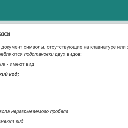
вки
в документ символы, от­сутствующие на клавиатуре ил
требляются
подстановки
двух видов:
ие
-
имеют вид
ий код;
мвола неразрываемого пробела
имеют вид