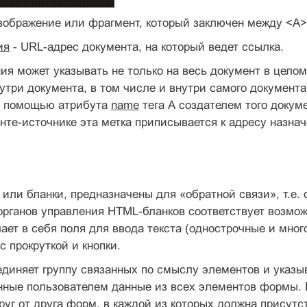
зображение или фрагмент, который заключен между <А> 
ия
- URL-адрес документа, на который ведет ссылка.
я может указывать не только на весь документ в целом, 
утри документа, в том числе и внутри самого документа
с помощью атрибута
name
тега А создателем того докуме
енте-источнике эта метка приписывается к адресу назнач
, или бланки, предназначены для «обратной связи», т.е
органов управления HTML-бланков соответ­ствует возм
ает в себя поля для ввода текста (однострочные и мн
с прокруткой и кнопки.
диняет группу связанных по смы­слу элементов и указыв
нные пользователем данные из всех элементов формы.
уг от друга форм, в каждой из которых должна присутст