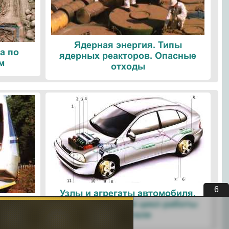
Ядерная энергия. Типы
а по
ядерных реакторов. Опасные
м
отходы
5
Узлы и агрегаты автомобиля.
ые
Четырехтактный цикл работы
ологии
двигателя