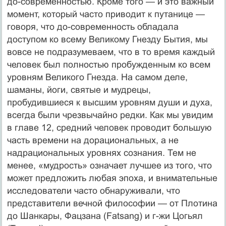
до-современностью. Кроме того — и это важный
момент, который часто приводит к путанице —
говоря, что до-современность обладала
доступом ко всему Великому Гнезду Бытия, мы
вовсе не подразумеваем, что в то время каждый
человек был полностью пробужденным ко всем
уровням Великого Гнезда. На самом деле,
шаманы, йоги, святые и мудрецы,
пробудившиеся к высшим уровням души и духа,
всегда были чрезвычайно редки. Как мы увидим
в главе 12, средний человек проводит большую
часть времени на дорациональных, а не
надрациональных уровнях сознания. Тем не
менее, «мудрость» означает лучшее из того, что
может предложить любая эпоха, и внимательные
исследователи часто обнаруживали, что
представители вечной философии — от Плотина
до Шанкары, Фацзана (Fatsang) и г-жи Цогьял