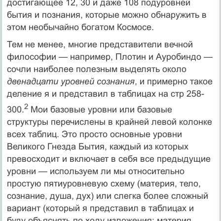
достигающее 12, 30 и даже 108 подуровней
бытия и познания, которые можно обнаружить в
этом необычайно богатом Космосе.
Тем не менее, многие представители вечной
философии — например, Плотин и Ауробиндо —
сочли наиболее полезным выделять около
двенадцати уровней сознания
, и примерно такое
деление я и представил в таблицах на стр 258-
2
300.
Мои базовые уровни или базовые
структуры перечислены в крайней левой колонке
всех таблиц. Это просто основные уровни
Великого Гнезда Бытия, каждый из которых
превосходит и включает в себя все предыдущие
уровни — используем ли мы относительно
простую пятиуровневую схему (материя, тело,
сознание, душа, дух) или слегка более сложный
вариант (который я представил в таблицах и
буду объяснять по ходу изложения: материя,