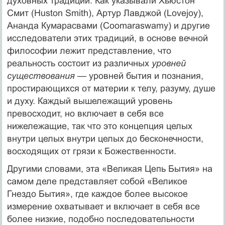
духовных традиций. Как указывали Хьюстон
Смит (Huston Smith), Артур Лавджой (Lovejoy),
Ананда Кумарасвами (Coomaraswamy) и другие
исследователи этих традиций, в основе вечной
философии лежит представление, что
реальность состоит из различных
уровней
существования
— уровней бытия и познания,
простирающихся от материи к телу, разуму, душе
и духу. Каждый вышележащий уровень
превосходит, но включает в себя все
нижележащие, так что это концепция целых
внутри целых внутри целых до бесконечности,
восходящих от грязи к Божественности.
Другими словами, эта «Великая Цепь Бытия» на
самом деле представляет собой «Великое
Гнездо Бытия», где каждое более высокое
измерение охватывает и включает в себя все
более низкие, подобно последовательности