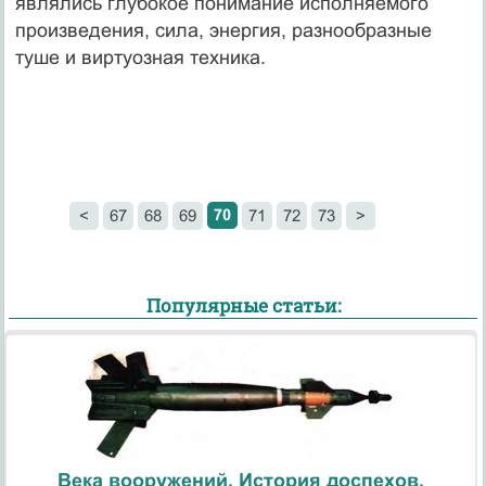
являлись глубокое понимание исполняемого
произведения, сила, энергия, разнообразные
туше и виртуозная техника.
70
<
67
68
69
71
72
73
>
Популярные статьи:
Века вооружений. История доспехов.