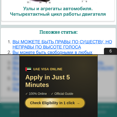
Узлы и агрегаты автомобиля.
Четырехтактный цикл работы двигателя
Похожие статьи:
ВЫ МОЖЕТЕ БЫТЬ ПРАВЫ ПО СУЩЕСТВУ, НО
НЕПРАВЫ ПО ВЫСОТЕ ГОЛОСА
6
Вы можете быть свободными в любых
обстоятельствах
ВЫ МОЖЕТЕ ВИДЕТЬ ЭТО КАЖДЫЙ ДЕНЬ
ВЫ МОЖЕТЕ ЖИТЬ КОМФОРТНО, БЕЗОПАСНО
И СЧАСТЛИВО
Вы можете жить комфортно, безопасно и
счастливо
ВЫ МОЖЕТЕ ПОЛОЖИТЬСЯ
helpiks.org - Хелпикс.Орг - 2014-2026 год. Материал сайта представляется
для ознакомительного и учебного использования. |
Поддержка