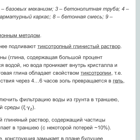
2 – базовых механизм; 3 – бетонолитная труба; 4 –
 арматурный каркас; 8 – бетонная смесь; 9 –
ионным методом
.
 нее подливают
тиксотропный глинистый раствор
.
ины (глина, содержащая большой процент
 водой, но вода проникает внутрь кристалла и
товая глина обладает свойством
тиксотропии
, т.е.
йствия через 4…6 часов золь превращается в
гель
,
ключить фильтрацию воды из грунта в траншею,
 среды (ξ∙γ
).
z
ый глиняный раствор, содержащий частицы
пает в траншею (с некоторой потерей ~10%).
е. конструкция замыкает в плане будущее