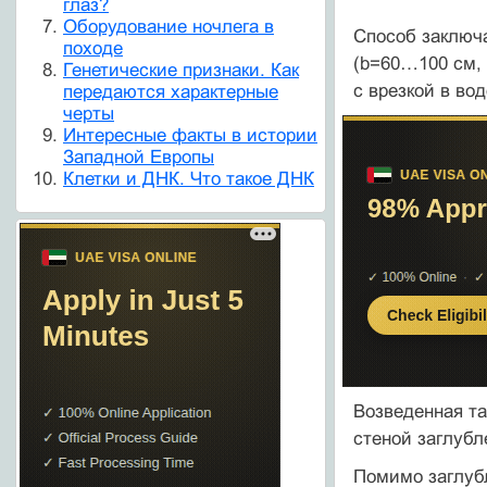
глаз?
Оборудование ночлега в
Способ заключа
походе
(b=60…100 см,
Генетические признаки. Как
с врезкой в во
передаются характерные
черты
Интересные факты в истории
Западной Европы
Клетки и ДНК. Что такое ДНК
Возведенная т
стеной заглубл
Помимо заглуб