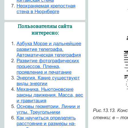
Китайская стена
Неохраняемая крепостная
стена в Нюрнберге
Пользователям сайта
интересно:
Азбука Морзе и дальнейшее
развитие телеграфа.
Автоматическая телеграфия
Развитие фотографических
процессов. Пленка,
проявление и печатание
Энергия. Какие существуют
виды энергии
Механика. Ньютоновские
законы движения. Масса, вес
и гравитация
Основы геометрии. Линии и
Рис.13.13. Кон
углы. Треугольники
стенки; в – т
Как научиться определять
расстояние и размеры на-