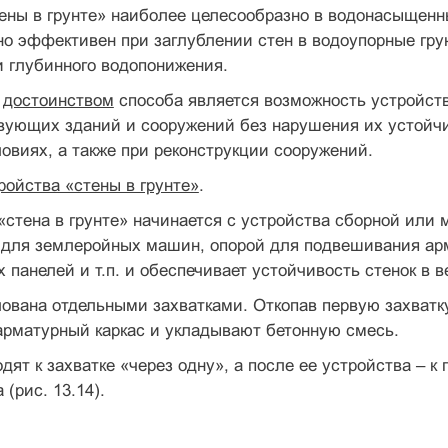
ены в грунте» наиболее целесообразно в водонасыщенн
о эффективен при заглублении стен в водоупорные грун
 глубинного водопонижения.
м
достоинством
способа является возможность устройст
ующих зданий и сооружений без нарушения их устойчив
овиях, а также при реконструкции сооружений.
ройства «стены в грунте»
.
«стена в грунте» начинается с устройства сборной или
для землеройных машин, опорой для подвешивания арм
 панелей и т.п. и обеспечивает устойчивость стенок в в
лована отдельными захватками. Откопав первую захватк
арматурный каркас и укладывают бетонную смесь.
дят к захватке «через одну», а после ее устройства – к 
(рис. 13.14).