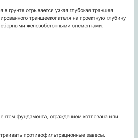
я в грунте отрывается узкая глубокая траншея
ированного траншеекопателя на проектную глубину
ли сборными железобетонными элементами.
ментом фундамента, ограждением котлована или
страивать противофильтрационные завесы.