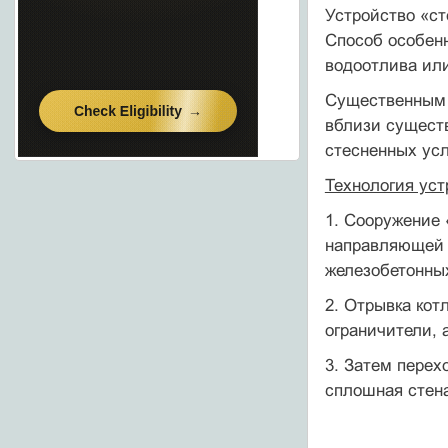
Устройство «ст
Способ особенн
водоотлива или
Существенны
вблизи существ
стесненных усл
Технология уст
1. Сооружение 
направляющей 
железобетонных
2. Отрывка кот
ограничители, 
3. Затем перехо
сплошная стена 