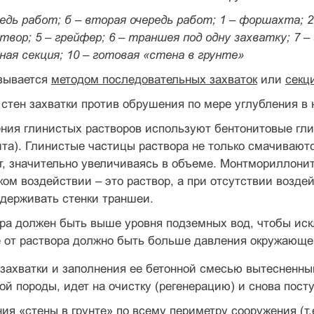
редь работ; б – вторая очередь работ; 1 – форшахта; 
вор; 5 – грейфер; 6 – траншея под одну захватку; 7 –
ая секция; 10 – готовая «стена в грунте»
азывается
методом последовательных захваток
или
секц
стен захватки против обрушения по мере углубления в
ения глинистых растворов используют бентонитовые гл
а). Глинистые частицы раствора не только смачиваются
т, значительно увеличиваясь в объеме. Монтмориллони
ом воздействии – это раствор, а при отсутствии возде
удерживать стенки траншеи.
ора должен быть выше уровня подземных вод, чтобы ис
 от раствора должно быть больше давления окружающей
 захватки и заполнения ее бетонной смесью вытесненн
й породы, идет на очистку (регенерацию) и снова посту
ия «стены в грунте» по всему периметру сооружения (т.