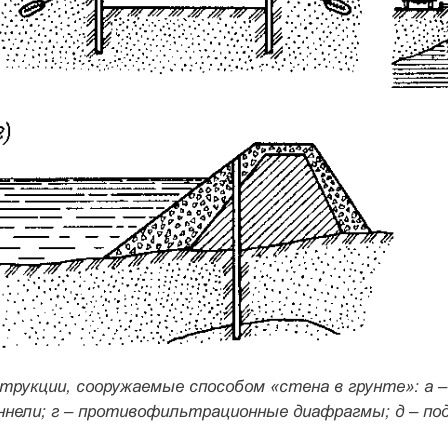
струкции, сооружаемые способом «стена в грунте»: а –
оннели; г – противофильтрационные диафрагмы; д – по