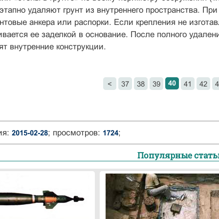
этапно удаляют грунт из внутреннего пространства. Пр
нтовые анкера или распорки. Если крепления не изгота
ивается ее заделкой в основание. После полного удалени
ят внутренние конструкции.
40
<
37
38
39
41
42
4
ия:
; просмотров:
;
2015-02-28
1724
Популярные стать