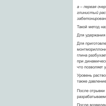
а – первая оче
глинистый раст
забетонированн
Такой метод н
Для удержания 
Для приготовл
монтмориллонит
глина разбухае
при динамическ
что позволяет 
Уровень раств
также давление
После отрывки
разрабатываемо
После возведен