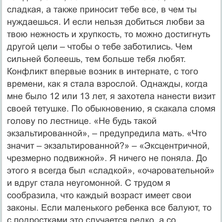
сладкая, а также приносит тебе все, в чем ты
нуждаешься. И если нельзя добиться любви за
твою нежность и хрупкость, то можно достигнуть
другой цели – чтобы о тебе заботились. Чем
сильней болеешь, тем больше тебя любят.
Конфликт впервые возник в интернате, с того
времени, как я стала взрослой. Однажды, когда
мне было 12 или 13 лет, я захотела нанести визит
своей тетушке. По обыкновению, я скакала сломя
голову по лестнице. «Не будь такой
экзальтированной», – предупредила мать. «Что
значит – экзальтированной?» – «Эксцентричной,
чрезмерно подвижной». Я ничего не поняла. До
этого я всегда был «сладкой», «очаровательной»
и вдруг стала неугомонной. С трудом я
сообразила, что каждый возраст имеет свои
законы. Если маленького ребенка все балуют, то
с подростками это случается редко, а со