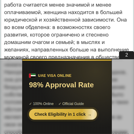
работа считается менее значимой и менее
оплачиваемой, женщина находится в большей
юридической и хозяйственной зависимости. Она
во всем обделена: в возможностях своего
развития, которое ограничено и стеснено
домашним очагом и семьей; в мыслях и
желаниях, направленных больше на выполнение
1
мужчиной своего предназначения в обществе,
нежели на собственное существование.
Находясь в плену коллективных предрассудков,
она длительное время считалась существом
бездуховным и не имела права на утверждение
собственной сексуальности. Незавидным было
положение женщины при патриархате. При таких
обстоятельствах истерия, как говорится,
является орудием борьбы с мужским миром за
свои желания и запросы и одновременно
способом отмщения этому миру. Иными словами,