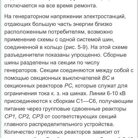
отключается на все время ремонта.
На генераторном напряжении электростанций,
отдающих боль­шую часть энергии близко
расположенным потребителям, возможно
применение схемы с одной системой шин,
соединенной в кольцо (рис. 5-9). На этой схеме
разъединители показаны упрощенно. Сборные
шины разделены на секции по числу
генераторов. Сек­ции соединяются между собой с
помощью секционных выключа­телей
ВС
и
секционных реакторов
PC,
которые служат для
ограниче­ния тока к. з. на шинах. Линии 6-10 кВ
присоединяются к сборкам С1—С6, получающим
питание через групповые сдвоенные реакторы
СР1, CP2, СРЗ
от соответствующих секций
главного распредели­тельного устройства.
Количество групповых реакторов зависит от