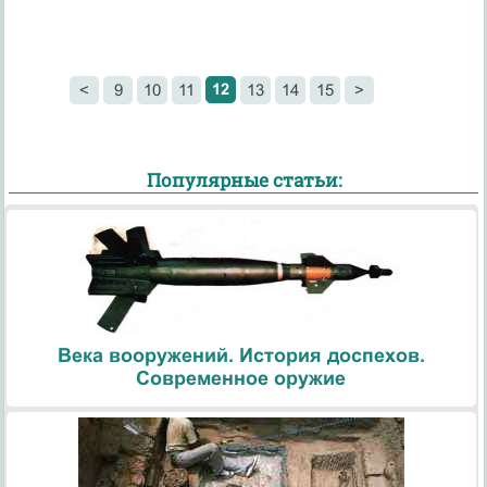
12
<
9
10
11
13
14
15
>
Популярные статьи:
Века вооружений. История доспехов.
Современное оружие