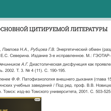
ОСНОВНОЙ ЦИТИРУЕМОЙ ЛИТЕРАТУРЫ
, Павлова Н.А., Рубцова Г.В.
Энергетический обмен (разд
 Е.С. Северина. Издание 3-е исправленное. М.: ГЭОТАР-
Овчинников А.Г.
Диастолическая дисфункция как проявле
. 2002. Т. 3. № 4 (11). С. 190-195.
етенев Ф.Ф.
Патофизиология внешнего дыхания (глава 15
ских учебных заведений / Под ред. проф. В.В. Новицко
 Томск: изд-во Томского университета, 2001. С. 503-525