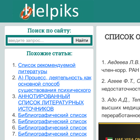
Поиск по сайту:
СПИСОК 
Похожие статьи:
1.
Авдеева Л.В.
Cписок рекомендуемой
член-корр. РАН
литературы
А) Процесс, деятельность как
2.
Агеев Ф.Т., 
основной способ
недостаточность
существования психического
АННОТИРОВАННЫЙ
3.
Адо А.Д., Т
СПИСОК ЛИТЕРАТУРНЫХ
высших медицин
ИСТОЧНИКОВ
Библиографический список
переработанное.
Библиографический список
Библиографический список
Библиографический список