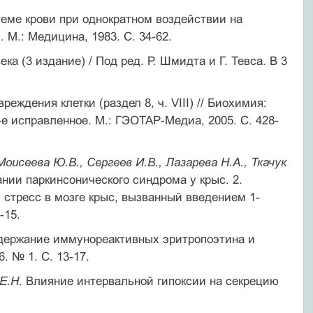
еме крови при однократном воздействии на
 М.: Медицина, 1983. С. 34-62.
ека (3 издание) / Под ред. Р. Шмидта и Г. Тевса. В 3
еждения клетки (раздел 8, ч. VIII) // Биохимия:
-е исправленное. М.: ГЭОТАР-Медиа, 2005. С. 428-
оисеева Ю.В., Сергеев И.В., Лазарева Н.А., Ткачук
ии паркинсонического синдрома у крыс. 2.
стресс в мозге крыс, вызванный введением 1-
-15.
держание иммунореактивных эритропоэтина и
. № 1. С. 13-17.
Е.Н.
Влияние интервальной гипоксии на секрецию