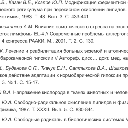
В., Каган В.Е., Козлов Ю.П.
Модификация ферментной с
еского ретикулума при перекисном окислении липидов.
охимия, 1983. Т. 48. Вып. 3. С. 433-441.
апожников А.М.
Влияние осмотического стресса на экспр
леток лимфомы EL-4 // Современные проблемы аллергол
4 конгресса РААКИ. М., 2001. Т. 2. С. 130.
К.
Лечение и реабилитация больных экземой и атопиче
барокамерной гипоксии // Автореф. дисс… докт. мед. наук
., Буданова С.П., Ткачук Е.Н., Салтыкова В.А., Шимков
ое действие адаптации к нормобарической гипоксии пр
. 3. № 1. С. 15-17.
 В.А.
Напряжение кислорода в тканях животных и человек
в Ю.А.
Свободно-радикальное окисление липидов и физи
изика, 1987. Т. XXXII. Вып. 5. С. 830-844.
в Ю.А.
Свободные радикалы в биологических системах //