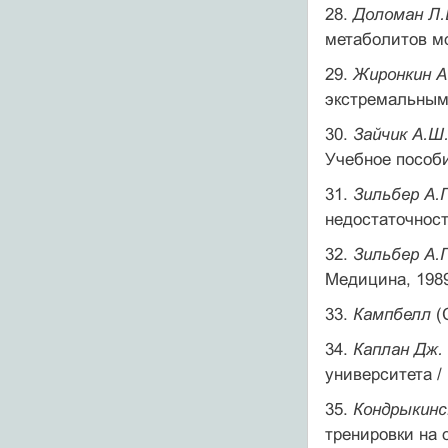
28.
Доломан Л.Б
метаболитов мон
29.
Жиронкин А.
экстремальным 
30.
Зайчик А.Ш.
Учебное пособи
31.
Зильбер А.
недостаточност
32.
Зильбер А.
Медицина, 1989.
33.
Кампбелл
(
34.
Каплан Дж.
университета / 
35.
Кондрыкинск
тренировки на 