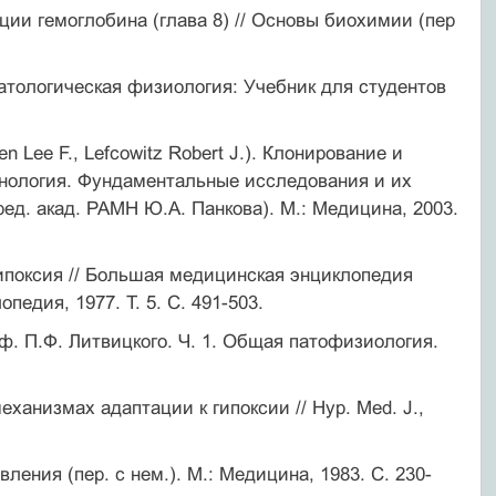
кции гемоглобина (глава 8) // Основы биохимии (пер
Патологическая физиология: Учебник для студентов
n Lee F., Lefcowitz Robert J.). Клонирование и
инология. Фундаментальные исследования и их
ред. акад. РАМН Ю.А. Панкова). М.: Медицина, 2003.
ипоксия // Большая медицинская энциклопедия
педия, 1977. Т. 5. С. 491-503.
оф. П.Ф. Литвицкого. Ч. 1. Общая патофизиология.
анизмах адаптации к гипоксии // Hyp. Med. J.,
авления (пер. с нем.). М.: Медицина, 1983. С. 230-