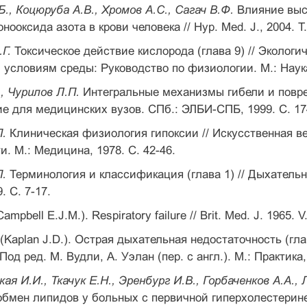
., Коцюруба А.В., Хромов А.С., Сагач В.Ф.
Влияние выс
ооксида азота в крови человека // Hyp. Med. J., 2004. T.
Г.
Токсическое действие кислорода (глава 9) // Экологи
условиям среды: Руководство по физиологии. М.: Наука,
, Чурилов Л.П.
Интегральные механизмы гибели и повреж
е для медицинских вузов. СПб.: ЭЛБИ-СПБ, 1999. С. 17
П.
Клиническая физиология гипоксии // Искусственная в
и. М.: Медицина, 1978. С. 42-46.
П.
Терминология и классификация (глава 1) // Дыхательн
 С. 7-17.
Сampbell E.J.M.). Respiratory failure // Brit. Med. J. 1965. V
(Kaplan J.D.). Острая дыхательная недостаточность (гл
Под ред. М. Вудли, А. Уэлан (пер. с англ.). М.: Практика,
ая И.И., Ткачук Е.Н., Эренбург И.В., Горбаченков А.А., 
обмен липидов у больных с первичной гиперхолестеринемие