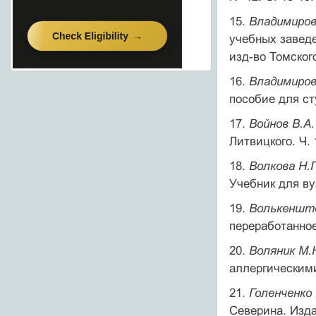
15.
Владимиро
учебных заведе
изд-во Томского
16.
Владимиро
пособие для ст
17.
Войнов В.А
Литвицкого. Ч.
18.
Волкова Н.
Учебник для ву
19.
Волькенште
переработанное)
20.
Воляник М.
аллергическими
21.
Голенченко 
Северина. Изда