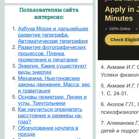
Пользователям сайта
интересно:
Азбука Морзе и дальнейшее
развитие телеграфа.
Автоматическая телеграфия
Развитие фотографических
процессов. Пленка,
проявление и печатание
Энергия. Какие существуют
4.
Акмаев И.Г.
виды энергии
Успехи физиолог
Механика. Ньютоновские
законы движения. Масса, вес
5.
Акмаев И.Г, 
и гравитация
1. С. 24-31.
Основы геометрии. Линии и
углы. Треугольники
6.
Акопов Г.П.,
Как научиться определять
психофизиологич
расстояние и размеры на-
глаз?
7.
Алеманова Г.
Оборудование ночлега в
детей и подрост
походе