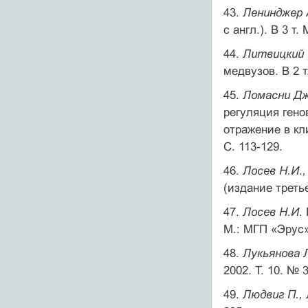
43.
Ленинджер 
с англ.). В 3 т.
44.
Литвицкий
медвузов. В 2 т
45.
Ломасни Дж
регуляция гено
отражение в кл
С. 113-129.
46.
Лосев Н.И.,
(издание третье
47.
Лосев Н.И.
М.: МГП «Эрус»,
48.
Лукьянова 
2002. T. 10. № 3
49.
Людвиг П., 