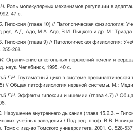
Н.
Роль молекулярных механизмов регуляции в адаптац
992. 47 с.
Б.
Гипоксия (глава 10) // Патологическая физиология: 
 ред. А.Д. Адо, М.А. Адо, В.И. Пыцкого и др. М.: Триада 
Б.
Гипоксия (глава 9) // Патологическая физиология: Уч
 255-268.
И.
Ограничение алкогольных поражений печени и сердца
. наук. Челябинск, 1995. 40 с.
ий Г.Н.
Глутаматный цикл в системе пресинаптическая 
3.5) // Общая патофизиология нервной системы. М.: Медиц
ий Г.Н.
Эффекты гипоксии и ишемии (глава 4.7) // Общ
08.
С.
Нарушение внутреннего дыхания (глава 15.2.3. – Гипо
ских учебных заведений / Под ред. проф. В.В. Новицко
 Томск: изд-во Томского университета, 2001. С. 528-537