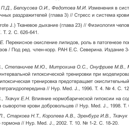
 П.Д., Белоусова О.И., Федотова М.И.
Изменения в сист
чных раздражителей (глава 3) // Стресс и система крови.
ote J.) Тканевое дыхание (глава 23) // Физиология челов
. Т. 2. С. 626-641.
Е.
Перекисное окисление липидов, роль в патогенезе повр
зов / Под ред. член-корр. РАН Е.С. Северина. Издание 3
., Степаничев М.Ю., Митрохина О.С., Онуфриев М.В., М
нтервальной гипоксической тренировки при моделирован
ипоксическая тренировка предотвращает окислительный 
трагидропередина // Hyp. Med. J., 1996. T. 4. № 4. С. 12
., Ткачук Е.Н.
Влияние нормобарической гипоксии на со
сыворотке крови добровольцев // Hyp. Med. J., 1998. T. 6
., Старкова Н.Т., Королева А.В., Эренбург И.В., Ткачук 
гормона // Hyp. Med. J., 2002. T. 10. № 1-2. С. 18-20.