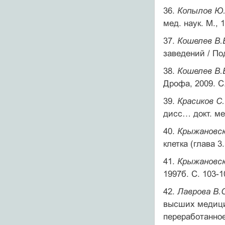
36.
Копылов Ю.
мед. наук. М., 1
37.
Кошелев В.
заведений / Под
38.
Кошелев В.
Дрофа, 2009. С.
39.
Красиков С.
дисс… докт. мед
40.
Крыжановск
клетка (глава 
41.
Крыжановск
1997б. С. 103-1
42.
Лаврова В.
высших медицин
переработанное.