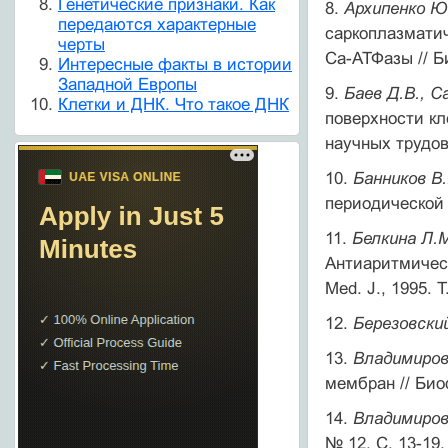
Генетические признаки. Как
8.
Архипенко Ю.
передаются характерные
саркоплазматич
черты
Са-АТФазы // Би
Интересные факты в истории
Западной Европы
9.
Баев Д.В., С
Клетки и ДНК. Что такое ДНК
поверхности к
научных трудов 
10.
Банников В.
периодической 
11.
Белкина Л.М
Антиаритмическ
Med. J., 1995. T
12.
Березовский
13.
Владимиро
мембран // Биоф
14.
Владимиро
№ 12. С. 13-19.