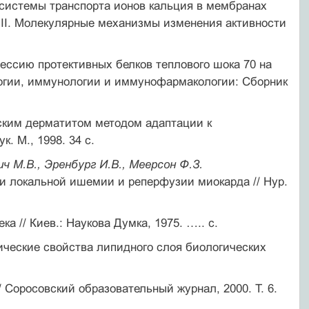
истемы транспорта ионов кальция в мембранах
 II. Молекулярные механизмы изменения активности
ессию протективных белков теплового шока 70 на
огии, иммунологии и иммунофармакологии: Сборник
ским дерматитом методом адаптации к
. М., 1998. 34 с.
ич М.В., Эренбург И.В., Меерсон Ф.З.
и локальной ишемии и реперфузии миокарда // Hyp.
а // Киев.: Наукова Думка, 1975. ….. с.
ческие свойства липидного слоя биологических
 Соросовский образовательный журнал, 2000. Т. 6.