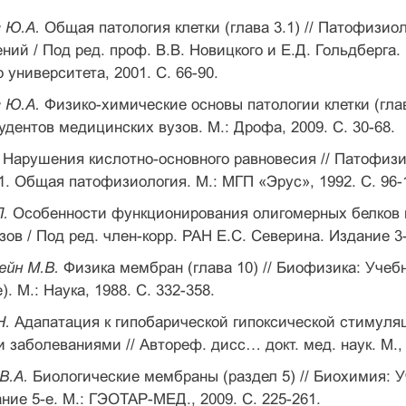
в Ю.А.
Общая патология клетки (глава 3.1) // Патофизи
ний / Под ред. проф. В.В. Новицкого и Е.Д. Гольдберга.
 университета, 2001. С. 66-90.
в Ю.А.
Физико-химические основы патологии клетки (глав
удентов медицинских вузов. М.: Дрофа, 2009. С. 30-68.
.
Нарушения кислотно-основного равновесия // Патофизио
 1. Общая патофизиология. М.: МГП «Эрус», 1992. С. 96-
П.
Особенности функционирования олигомерных белков на
зов / Под ред. член-корр. РАН Е.С. Северина. Издание 3
йн М.В.
Физика мембран (глава 10) // Биофизика: Учебн
. М.: Наука, 1988. С. 332-358.
Н.
Адапатация к гипобарической гипоксической стимуляц
 заболеваниями // Автореф. дисс… докт. мед. наук. М., 
В.А.
Биологические мембраны (раздел 5) // Биохимия: Уч
ние 5-е. М.: ГЭОТАР-МЕД., 2009. С. 225-261.