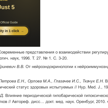
Современные представления о взаимодействии регулиру
ич. наук, 1996. Т. 27. № 1. С. 3-20.
Гриневич В.В.
От нейроэндокринологии к нейроиммуноэндо
 Петрова Е.Н., Орлова М.А., Глазачев И.С., Ткачук Е.Н.
В
еский статус здоровых испытуемых // Hyp. Med. J., 1997
Д.
Влияние периодической гипобарической гипоксическ
ков // Автореф. дисс… докт. мед. наук. Оренбург, 2010. 