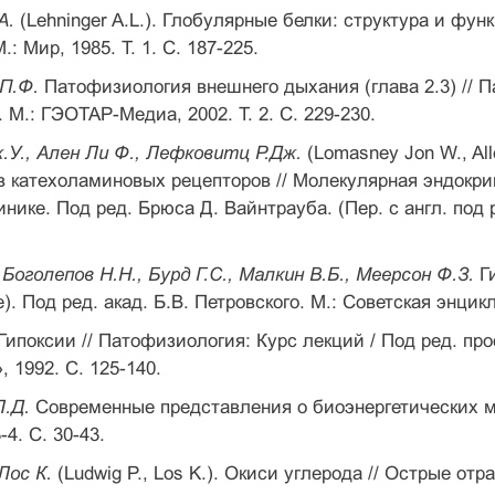
А.
(Lehninger A.L.). Глобулярные белки: структура и фун
 М.: Мир, 1985. Т. 1. С. 187-225.
 П.Ф.
Патофизиология внешнего дыхания (глава 2.3) // 
. М.: ГЭОТАР-Медиа, 2002. Т. 2. С. 229-230.
.У., Ален Ли Ф., Лефковитц Р.Дж.
(Lomasney Jon W., Alle
в катехоламиновых рецепторов // Молекулярная эндокр
инике. Под ред. Брюса Д. Вайнтрауба. (Пер. с англ. под 
 Боголепов Н.Н., Бурд Г.С., Малкин В.Б., Меерсон Ф.З.
Г
). Под ред. акад. Б.В. Петровского. М.: Советская энцикло
Гипоксии // Патофизиология: Курс лекций / Под ред. пр
 1992. С. 125-140.
Л.Д.
Современные представления о биоэнергетических мех
-4. С. 30-43.
Лос К.
(Ludwig P., Los K.). Окиси углерода // Острые отр