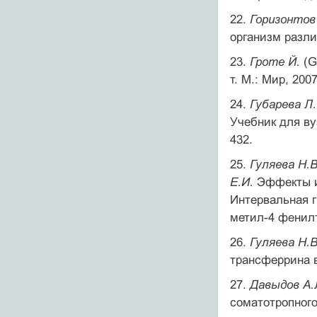
22.
Горизонтов
организм разли
23.
Гроте Й.
(Gr
т. М.: Мир, 2007
24.
Губарева Л.
Учебник для ву
432.
25.
Гуляева Н.В
Е.И.
Эффекты и
Интервальная г
метил-4 фенилте
26.
Гуляева Н.В
трансферрина в 
27.
Давыдов А.Л
соматотропного 