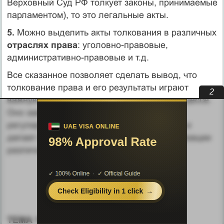
Верховный Суд РФ толкует законы, принимаемые
пар­ламентом), то это легальные акты.
5.
Можно выделить акты толкования в различных
отраслях права
: уголовно-правовые,
административно-правовые и т.д.
Все сказанное позволяет сделать вывод, что
толкование права и его результаты играют
1
важную роль в правореализационном процессе.
Оно завершает процесс правового
регулирования об­щественных отношений и
делает правовые нормы готовыми к реализации
различными субъектами.
ТЕМА 18: РЕАЛИЗАЦИЯ НОРМ ПРАВА