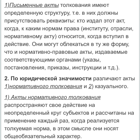
1)Письменные акты
толкования имеют
определенную структу­ру, т.е. в них должны
присутствовать реквизиты: кто издал этот акт,
когда, к каким нормам права (институту, отрасли,
норматив­ному акту) относится, когда вступил в
действие. Они могут обле­каться в ту же форму,
что и нормативно-правовые акты, издавае­мые
соответствующими органами (указы,
постановления, прика­зы, инструкции и т.д.).
2. По юридической значимости
различают акты
1)нормативного толкования
и
2
) казуального.
1) Акты нормативного толкования
распространяют свое дейст­вие на
неопределенный круг субъектов и рассчитаны на
приме­нение каждый раз, когда реализуется
толкуемая норма, в этом смысле они носят
общеобязательный характер.