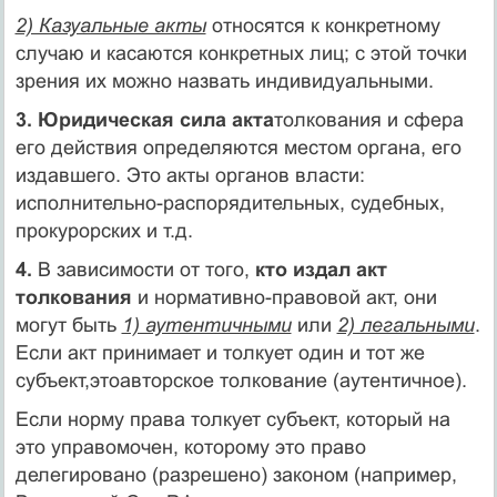
2) Казуальные акты
относятся к конкретному
случаю и касаются конкретных лиц; с этой точки
зрения их можно назвать индиви­дуальными.
3. Юридическая сила акта
толкования и сфера
его действия определяются местом органа, его
издавшего. Это акты органов власти:
исполнительно-распорядительных, судебных,
прокурор­ских и т.д.
4.
В зависимости от того,
кто издал акт
толкования
и норма­тивно-правовой акт, они
могут быть
1) аутентичными
или
2) легаль­ными
.
Если акт принимает и толкует один и тот же
субъект,этоавторское толкование (аутентичное).
Если норму права толкует субъект, который на
это управомочен, которому это право
делегировано (разрешено) законом (на­пример,