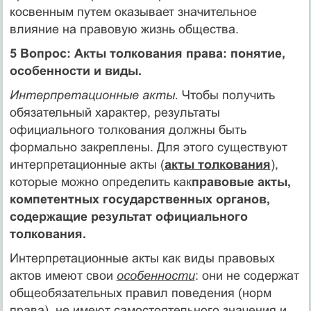
косвенным путем оказывает значительное
влияние на правовую жизнь общества.
5 Вопрос: Акты толкования права: понятие,
особенности и виды.
Интерпретационные акты.
Чтобы получить
обяза­тельный характер, результаты
официального толкования должны быть
формально закреплены. Для этого сущест­вуют
интерпретационные акты (
акты толкования
),
кото­рые можно определить как
правовые акты,
компетент­ных государственных органов,
содержащие результат официального
толкования.
Интерпретационные акты как виды правовых
актов имеют свои
особенности
: они не содержат
общеобязательных правил поведения (норм
права), не имеют самостоятельного значения и