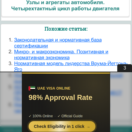
Узлы и агрегаты автомобиля.
Четырехтактный цикл работы двигателя
Похожие статьи:
Законодательная и нормативная база
сертификации
Микро- и макроэкономика. Позитивная и
нормативная экономика
Нормативная модель лидерства Врума-Йеттона-
3
Яго
Нормативная основа проведения специальной
оценки условий труда
НОРМАТИВНАЯ ПРАВОВАЯ БАЗА
ПРОВЕДЕНИЯ АТТЕСТАЦИИ РАБОЧИХ МЕСТ
ПО УСЛОВИЯМ ТРУДА
Нормативная структура международного
частного права
helpiks.org - Хелпикс.Орг - 2014-2026 год. Материал сайта представляется