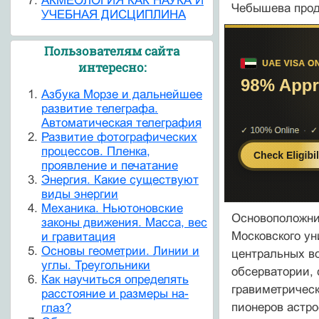
АКМЕОЛОГИЯ КАК НАУКА И
Чебышева продо
УЧЕБНАЯ ДИСЦИПЛИНА
Пользователям сайта
интересно:
Азбука Морзе и дальнейшее
развитие телеграфа.
Автоматическая телеграфия
Развитие фотографических
процессов. Пленка,
проявление и печатание
Энергия. Какие существуют
виды энергии
Механика. Ньютоновские
Основоположник
законы движения. Масса, вес
Московского ун
и гравитация
Основы геометрии. Линии и
центральных в
углы. Треугольники
обсерватории, 
Как научиться определять
гравиметрическ
расстояние и размеры на-
пионеров астро
глаз?