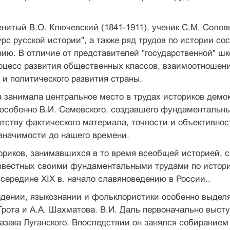
нитый В.О. Ключевский (1841-1911), ученик С.М. Солов
рс русской истории", а также ряд трудов по истории со
ию. В отличие от представителей "государственной" ш
оцесс развития общественных классов, взаимоотношени
 и политического развития страны.
 занимала центральное место в трудах историков демок
особенно В.И. Семевского, создавшего фундаментальны
атству фактического материала, точности и объективнос
значимости до нашего времени.
ориков, занимавшихся в то время всеобщей историей, сл
звестных своими фундаментальными трудами по истории Ф
середине XIX в. начало славяноведению в России..
дении, языкознании и фольклористики особенно выделя
Грота и А.А. Шахматова. В.И. Даль первоначально высту
зака Луганского. Впоследствии он занялся собиранием