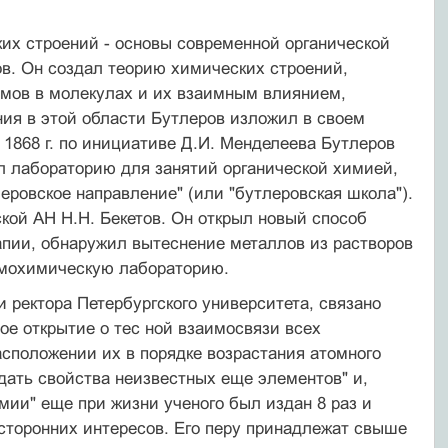
их строений - основы современной органической
ов. Он создал теорию химических строений,
омов в молекулах и их взаимным влиянием,
ния в этой области Бутлеров изложил в своем
 1868 г. по инициативе Д.И. Менделеева Бутлеров
л лабораторию для занятий органической химией,
еровское направление" (или "бутлеровская школа").
ой АН Н.Н. Бекетов. Он открыл новый способ
пии, обнаружил вытеснение металлов из растворов
рмохимическую лабораторию.
и ректора Петербургского университета, связано
ое открытие о тес ной взаимосвязи всех
асположении их в порядке возрастания атомного
дать свойства неизвестных еще элементов" и,
мии" еще при жизни ученого был издан 8 раз и
сторонних интересов. Его перу принадлежат свыше