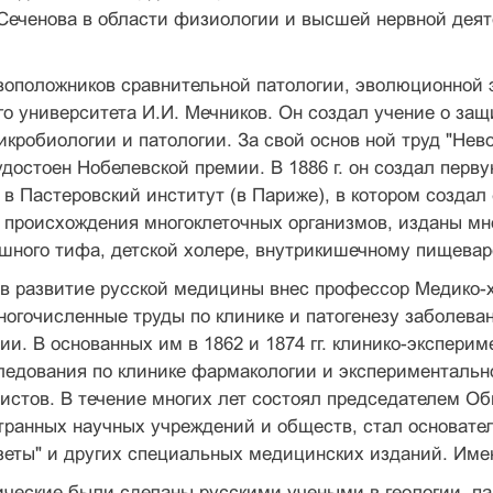
Сеченова в области физиологии и высшей нервной дея
воположников сравнительной патологии, эволюционной
о университета И.И. Мечников. Он создал учение о защ
кробиологии и патологии. За свой основ ной труд "Не
достоен Нобелевской премии. В 1886 г. он создал перву
в Пастеровский институт (в Париже), в котором созда
я происхождения многоклеточных организмов, изданы м
шного тифа, детской холере, внутрикишечному пищева
в развитие русской медицины внес профессор Медико-х
ногочисленные труды по клинике и патогенезу заболев
ии. В основанных им в 1862 и 1874 гг. клинико-экспер
едования по клинике фармакологии и экспериментальн
истов. В течение многих лет состоял председателем Об
транных научных учреждений и обществ, стал основате
зеты" и других специальных медицинских изданий. Име
ческие были сделаны русскими учеными в геологии, па