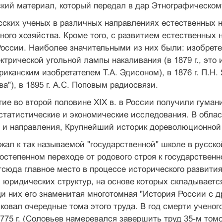
кий материал, который передал в дар Этнографическом
сских ученых в различных направлениях естественных 
ного хозяйства. Кроме того, с развитием естественных 
оссии. Наиболее значительными из них были: изобретен
трической угольной лампы накаливания (в 1879 г., это
иканским изобретателем Т.А. Эдисоном), в 1876 г. П.Н
а"), в 1895 г. А.С. Поповым радиосвязи.
ие во второй половине XIX в. в России получили гуман
статистические и экономические исследования. В обла
 и направления, Крупнейший историк дореволюционной 
жал к так называемой "государственной" школе в русск
остепенном переходе от родового строя к государстве
тсюда главное место в процессе исторического развити
 юридических структур, на основе которых складывает
ди них его знаменитая многотомная "История России с д
ковал очередные тома этого труда. В год смерти учено
775 г. (Соловьев намеревался завершить труд 35-м то