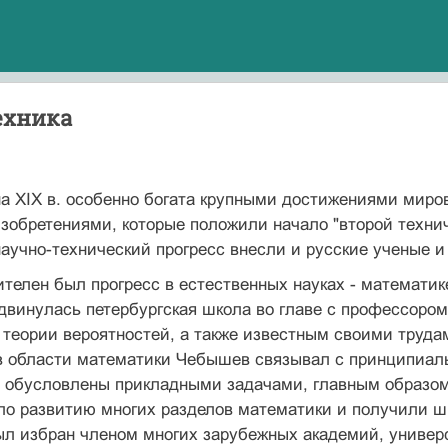
ехника
на XIX в. особенно богата крупными достижениями мир
зобретениями, которые положили начало "второй техни
учно-технический прогресс внесли и русские ученые и
телен был прогресс в естественных науках - математик
двинулась петербургская школа во главе с профессор
 теории вероятностей, а также известным своими труда
в области математики Чебышев связывал с принципиаль
и обусловлены прикладными задачами, главным образо
о развитию многих разделов математики и получили шир
ыл избран членом многих зарубежных академий, универ