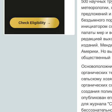
500 научных тр
метеорологии, 
предложений и 
бездымного пор
инициатором со
палаты мер и в
редакцией выхо
изданий. Менд
Америки. Но вы
общественный 
Основоположни
органических т
сельскому хозя
органических с
создания полим
опубликован ег
для журнала "С
бессознательно