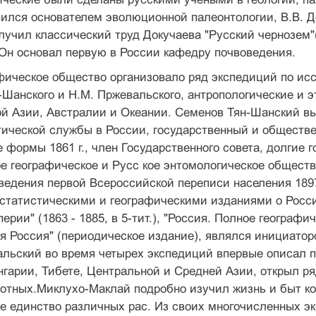
ился основателем эволюционной палеонтологии, В.В. Д
лучил классический труд Докучаева "Русский чернозем"(
Он основал первую в России кафедру почвоведения.
фическое общество организовало ряд экспедиций по ис
Шанского и Н.М. Пржевальского, антропологические и 
й Азии, Австралии и Океании. Семенов Тян-Шанский вы
тической службы в России, государственный и обществе
е формы 1861 г., член Государственного совета, долгие
ое географическое и Русс кое энтомологическое общест
ведения первой Всероссийской переписи населения 189
статистическими и географическими изданиями о Росси
рии" (1863 - 1885, в 5-тит.), "Россия. Полное географич
ая Россия" (периодическое издание), являлся инициато
льский во время четырех экспедиций впервые описал п
гарии, Тибете, Центральной и Средней Азии, открыл ря
отных.Миклухо-Маклай подробно изучил жизнь и быт ко
е единство различных рас. Из своих многочисленных э