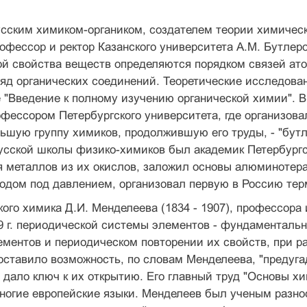
сским химиком-органиком, создателем теории химическ
офессор и ректор Казанского университета А.М. Бутлер
ой свойства веществ определяются порядком связей ат
яд органических соединений. Теоретические исследова
 "Введение к полному изучению органической химии". В
фессором Петербургского университета, где организова
ьшую группу химиков, продолжившую его труды, - "бутл
сской школы физико-химиков был академик Петербургск
 металлов из их окислов, заложил основы алюминотера
родом под давлением, организовал первую в Россию те
ого химика Д.И. Менделеева (1834 - 1907), профессора 
9 г. периодической системы элементов - фундаментальн
ментов и периодическом повторении их свойств, при р
оставило возможность, по словам Менделеева, "предуга
 дало ключ к их открытию. Его главный труд "Основы хи
ногие европейские языки. Менделеев был ученым разно