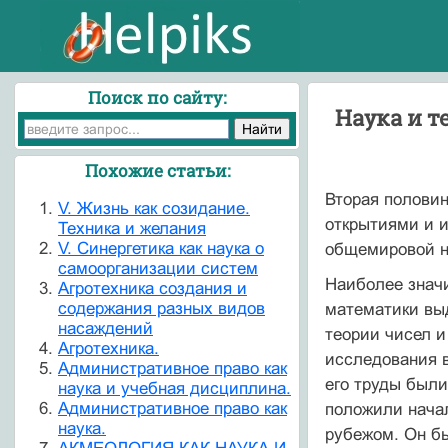
Поиск по сайту:
Наука и т
Похожие статьи:
Вторая полови
V. Жизнь как созидание.
открытиями и и
Техника и желания
V. Синергетика как наука о
общемировой на
самоорганизации систем
Наиболее значи
Агротехника создания и
содержания разных видов
математики вы
насаждений
теории чисел и
Агротехника.
исследования 
Административное право как
его труды был
наука и учебная дисциплина.
Административное право как
положили начал
наука.
рубежом. Он б