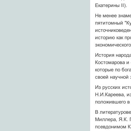
Екатерины II).
Не менее знаме
пятитомный "Ку
источниковеден
историю как пр
экономического
История народа
Костомарова и 
которые по бог
своей научной 
Из русских ист
Н.И.Кареева, и
положившего в 
В литературове
Миллера, Я.К. 
псевдонимом Ка