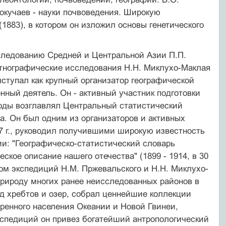
окучаев - науки почвоведения. Широкую
1883), в котором он изложил основы генетического
следованию Средней и Центральной Азии П.П.
этнографические исследования Н.Н. Миклухо-Маклая
ступал как крупный организатор географической
нный деятель. Он - активный участник подготовки
 годы возглавлял Центральный статистический
ва. Он был одним из организаторов и активных
7 г., руководил получившими широкую известность
и: "Географическо-статистический словарь
еское описание нашего отечества" (1899 - 1914, в 30
ром экспедиций Н.М. Пржевальского и Н.Н. Миклухо-
рироду многих ранее неисследованных районов в
д хребтов и озер, собрал ценнейшие коллекции
ренного населения Океании и Новой Гвинеи,
кспедиций он привез богатейший антропологический