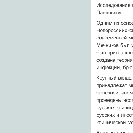
Исследования 
Павловым.
Одним из осно
Новороссийског
современной ми
Мечников был у
был приглашен 
создана теори
инфекции, брю
Крупный вклад 
принадлежат м
болезней, анем
проведены иссл
русских клиниц
русских и инос
клинической га
Важные теорети