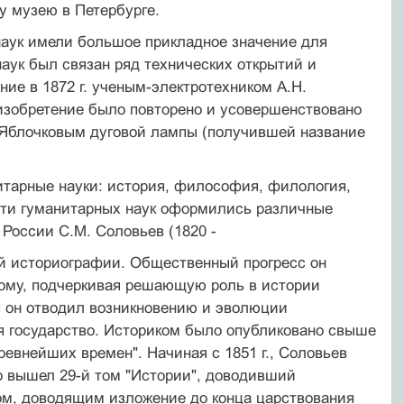
у музею в Петербурге.
наук имели большое прикладное значение для
наук был связан ряд технических открытий и
ие в 1872 г. ученым-электротехником А.Н.
 изобретение было повторено и усовершенствовано
. Яблочковым дуговой лампы (получившей название
итарные науки: история, философия, филология,
сти гуманитарных наук оформились различные
России С.М. Соловьев (1820 -
ой историографии. Общественный прогресс он
нному, подчеркивая решающую роль в истории
я он отводил возникновению и эволюции
ся государство. Историком было опубликовано свыше
ревнейших времен". Начиная с 1851 г., Соловьев
го вышел 29-й том "Истории", доводивший
мом, доводящим изложение до конца царствования