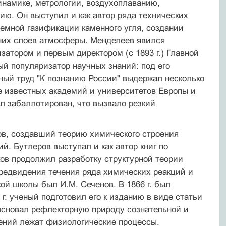
инамике, метрологии, воздухоплаванию,
ию. Он выступил и как автор ряда технических
земной газификации каменного угля, создании
рхних слоев атмосферы. Менделеев явился
затором и первым директором (с 1893 г.) Главной
ый популяризатор научных знаний: под его
ный труд "К познанию России" выдержал несколько
е известных академий и университетов Европы и
ыл забаллотирован, что вызвало резкий
в, создавший теорию химического строения
й. Бутлеров выступал и как автор книг по
ков продолжил разработку структурной теории
предвидения течения ряда химических реакций и
й школы был И.М. Сеченов. В 1866 г. был
 г. ученый подготовил его к изданию в виде статьи
босновал рефлекторную природу сознательной и
лений лежат физиологические процессы.