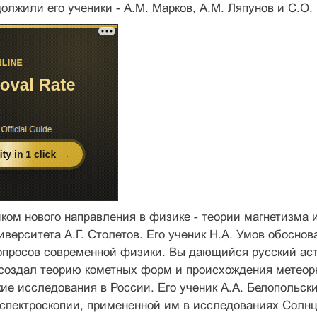
лжили его ученики - А.М. Марков, А.М. Ляпунов и С.О.
ом нового направления в физике - теории магнетизма 
иверситета А.Г. Столетов. Его ученик Н.А. Умов обоснов
опросов современной физики. Вы дающийся русский аст
создал теорию кометных форм и происхождения метеорн
ие исследования в России. Его ученик А.А. Белопольск
спектроскопии, примененной им в исследованиях Солнц