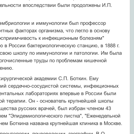
тельности впоследствии были продолжены И.П.
 эмбриологии и иммунологии был профессор
итных факторах организма, что легло в основу
восприимчивость к инфекционным болезням"
ю в России бактериологическую станцию, в 1888 г.
л свою школу по иммунологии и патологии. Им была
ногочисленные труды по проблемам кишечной
рению.
ирургической академии С.П. Боткин. Ему
аний сердечно-сосудистой системы, инфекционных
иментальных лабораториях впервые в России были
ой терапии. Он - основатель крупнейшей школы
щества русских врачей, был избран членом 43
лем "Эпидемиологического листка", "Еженедельной
нем Боткина названа крупнейшая клиника в Москве.
леонтологии, почвоведении, географии. В.О.