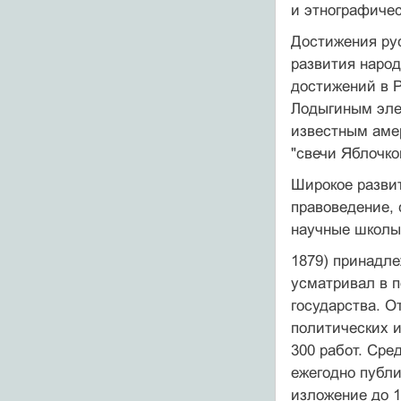
и этнографичес
Достижения ру
развития народ
достижений в Р
Лодыгиным элек
известным амер
"свечи Яблочков
Широкое развит
правоведение, 
научные школы
1879) принадле
усматривал в п
государства. О
политических и
300 работ. Сре
ежегодно публи
изложение до 1