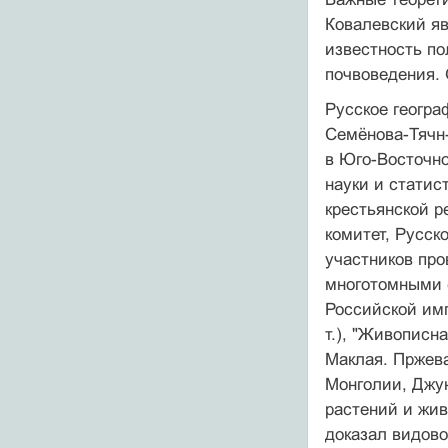
Ковалевский яв
известность по
почвоведения. 
Русское геогра
Семёнова-Тячн-
в Юго-Восточно
науки и статис
крестьянской р
комитет, Русск
участников про
многотомными 
Российской импе
т.), "Живописн
Маклая. Пржева
Монголии, Джун
растений и жив
доказал видово