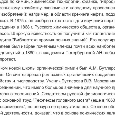
удов по химии, химической технологии, физике, гидрод
сельскому хозяйству, экономике и народному просвещен
изобретений: например, в области крекинга нефти, под
оха. В 1875 г. он изобрел стратостат для изучения ве
здания в 1868 г. Русского химического общества, органи
есов. Широкую известность он получил и как талантлив
дила "Библиотека промышленных знаний". Его популяр
елеев был избран почетным членом почти всех наиболе
двинутый в 1880 г. в академики Петербургской АН он б
протест.
ком новой школы органической химии был А.М. Бутлеро
ел. Он синтезировал ряд важных органических соединени
йству и пчеловодству. Ученик Бутлерова В.В. Марковни
оединений, что имело большое значение для научного 
ерных соединений. Создателем русской физиологическо
о основной труд "Рефлексы головного мозга" (еще в 1863
овременник", но цензура не пропустила ее). Сеченов о
й деятельности, доказал, что в основе психических яв