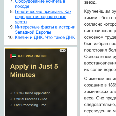
Оборудование ночлега в
звезд.
походе
Крупнейшим ру
Генетические признаки. Как
передаются характерные
химии - был пр
черты
согласно котор
Интересные факты в истории
синтезировал р
Западной Европы
основном труде
Клетки и ДНК. Что такое ДНК
был избран про
подготовил бол
Основателем ру
восстановления
их солей водо
С именем велик
создание в 186
химических эле
веса. Оно пред
следовательно,
переведен на м