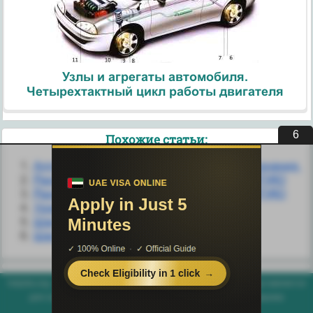
Узлы и агрегаты автомобиля.
Четырехтактный цикл работы двигателя
5
Похожие статьи:
Алгоритм первый. Сила мистического сознания.
Раздел первый. ВВЕДЕНИЕ В ПСИХОЛОГИЮ
Раздел первый. ВВЕДЕНИЕ В ПСИХОЛОГИЮ
Урок первый. Безусловное принятие
Шаг первый.
Шаг первый.
helpiks.org - Хелпикс.Орг - 2014-2026 год. Материал сайта представляется
для ознакомительного и учебного использования. |
Поддержка
Генерация страницы за: 0.003 сек.