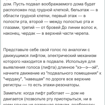
дом. Пусть подвал воображаемого дома будет
расположен под грудной клеткой, бельэтаж — в
области грудной клетки, первый этаж — в
полости рта, второй — между полостью рта и
глазами, третий — от бровей До линии волос и,
наконец, чердак — в верхней части черепа.
Представьте себе свой голос по аналогии с
движущимся лифтом, электрический механизм
которого находится в подвале. Используя для
выявления голоса (лифта) длинное "хэ—э—эй",
начните движение из "подвального помещения" к
"чердаку", "навещая" по дороге все верхние
регистры — то есть этажи-резонаторы.
Заметьте: когда лифт работает — дом не
двигается (позвольте рту приоткрыться, ни в
коем случае не разрешая плечам, подбородку,