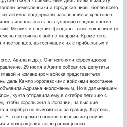
другие города к совместным действиям в защиту
вляли ремесленники и городские низы, более всего
х их активно поддержали разорявшиеся крестьяне.
мились использовать выступление городов против
егии. Мелкие и средние феодалы также сохранили (в
ремена постоянных войн с маврами. Кроме того,
 иностранцев, вытеснявших их с прибыльных и
ргос, Авила и др.). Они изгоняли коррехидоров
правление. 29 июля в Авиле собрались депутаты
е главой и командиром войска представителя
ины дель Кампо королевскими войсками восстание
а объявила Адриана низложенным. Но в дальнейшем
лом, хунта отправила ему в октябре петицию с
м, чтобы король жил в Испании, на высшие
о и серебро не вывозилось за границу. Кортесы,
а. В то же время горожане впервые затронули
ами и возвращения казне расхищенных