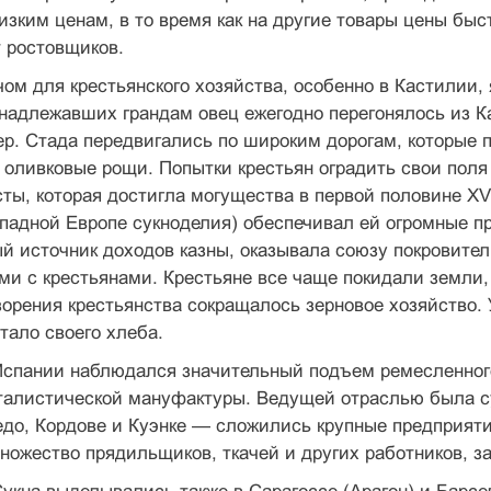
изким ценам, в то время как на другие товары цены быс
 ростовщиков.
м для крестьянского хозяйства, особенно в Кастилии, 
адлежавших грандам овец ежегодно перегонялось из Ка
ер. Стада передвигались по широким дорогам, которые 
 оливковые рощи. Попытки крестьян оградить свои поля
ты, которая достигла могущества в первой половине XVI
падной Европе сукноделия) обеспечивал ей огромные п
й источник доходов казны, оказывала союзу покровите
и с крестьянами. Крестьяне все чаще покидали земли, 
орения крестьянства сокращалось зерновое хозяйство. 
тало своего хлеба.
Испании наблюдался значительный подъем ремесленного
талистической мануфактуры. Ведущей отраслью была с
едо, Кордове и Куэнке — сложились крупные предприяти
ножество прядильщиков, ткачей и других работников, з