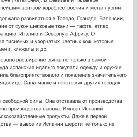
лоне (Каталония). В Севилье и Талавере
жнейшим центром кораблестроения и металлургии.
должало развиваться в Толедо, Гранаде, Валенсии,
ие от сукон шелковые ткани — тафта, атлас,
Францию, Италию и Северную Африку. От
я тисненых и узорчатых цветных кож, которые
мечи, кинжалы и др.
овало расширение рынка не только в самой
туда испанские идальго покупали одежду и оружие,
типа благоприятствовало и появление значительного
ьядолиде, Сала-манке и некоторых других городах
свободной силы. Она отставала от производства
ена производства высока. Импорт Испании
ьскохозяйственные продукты. Даже в первой
дства — вывоз из Испании шерсти не только не