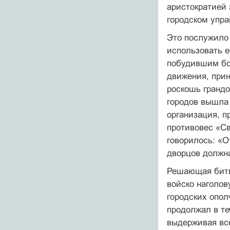
аристократией 
городском упра
Это послужило
использовать е
побудившим бо
движения, прин
роскошь грандо
городов вышла 
организация, п
противовес «Св
говорилось: «О
дворцов должна
Решающая битва
войско наголов
городских опол
продолжал в т
выдерживая все