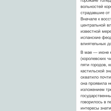
горожане Толед
вольностей ко
страдавшие от 
Вначале к восс
центральной вл
известной мере
испанские фео
влиятельных д
В мае — июне к
(королевских ч
пяти городов, 
кастильской з
охватило почт
она проявила н
изложением тре
государственны
говорилось в п
интересы знати