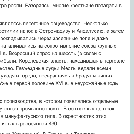
тро росли. Разоряясь, многие крестьяне попадали в
являлось перегонное овцеводство. Несколько
стилии на юг, в Эстремадуру и Андалусию, а затем
прокладывались через засеянные поля и даже
 наталкивались на сопротивление союза крупных
 в. Возросший спрос на шерсть (в связи с
рибыли. Королевская власть, находившая в торговле
льство. Разъездные судьи Месты ведали всеми
уходя в города, превращаясь в бродяг и нищих.
Уже в первой половине XVI в. в неурожайные годы
 производства, в котором появлялись отдельные
уконная промышленность. В ее главных центрах —
я мануфактурного типа. В окрестностях этих
анятых в рассеянной 430