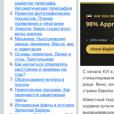
развитие телеграфа.
Автоматическая телеграфия
Развитие фотографических
процессов. Пленка,
проявление и печатание
Энергия. Какие существуют
виды энергии
Механика. Ньютоновские
законы движения. Масса, вес
и гравитация
Основы геометрии. Линии и
углы. Треугольники
Как научиться определять
расстояние и размеры на-
С начала XVI в
глаз?
стимулировали
Оборудование ночлега в
рощи. Вино, ол
походе
Генетические признаки. Как
страны Европы
передаются характерные
Известный подъ
черты
Интересные факты в истории
издавна культи
Западной Европы
выращивавшим 