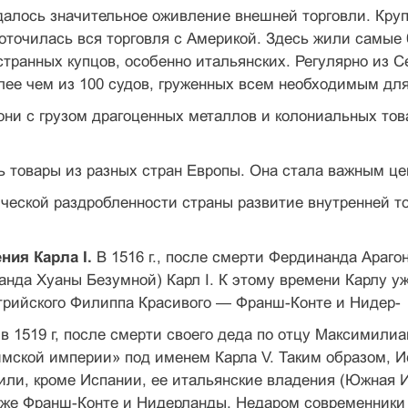
далось значительное оживление внешней торговли. Кру
оточилась вся торговля с Америкой. Здесь жили самые 
транных купцов, особенно итальянских. Регулярно из 
ее чем из 100 судов, груженных всем необходимым для
они с грузом драгоценных металлов и колониальных то
 товары из разных стран Европы. Она стала важным це
ческой раздробленности страны развитие внутренней то
ния Карла I.
В 1516 г., после смерти Фердинанда Арагон
нда Хуаны Безумной) Карл I. К этому времени Карлу у
трийского Филиппа Красивого — Франш-Конте и Нидер-
 в 1519 г, после смерти своего деда по отцу Максимили
мской империи» под именем Карла V. Таким образом, И
или, кроме Испании, ее итальянские владения (Южная 
кже Франш-Конте и Нидерланды. Недаром современники 