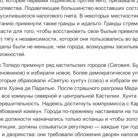
о, которые первыми поднялись против него, призывали 
ролевства. Подавляющее большинство восставших соста
усилившегося налогового гнета. В некоторых местностя
танию примкнули также гранды и идальго. Гранды стре
асти для того, чтобы восстановить свои былые привил
) тягу к независимости, которой они пользовались во в
далы были не меньше, чем города, возмущены засильем
олжностей.
 Толедо примкнул ряд кастильских городов (Сеговия, Бу
иновников) и избирали новое, более демократическое у
которые образовали «Святую хунту» (союз) и избрали е
нати Хуана де Падилью. После страшного разгрома Мед
и все коммуны северной и центральной Кастилии. Хунт
ерешительность. Надеясь достигнуть компромисса с Кар
бований коммун. Города по-прежнему настаивали на то
е должности назначались только испанцы и чтобы золот
етиции, должны созываться регулярно — каждые три год
 и дворянства: они требовали обложения дворян налог