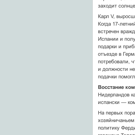
заходит солнце
Карл V, выросш
Когда 17-летни
встречен вражд
Испании и пол
подарки и приб
отъезде в Герм
потребовали, ч
и должности н
подачки помогл
Восстание ком
Нидерландов ка
испански — ком
На первых пора
хозяйничаньем
политику Ферди