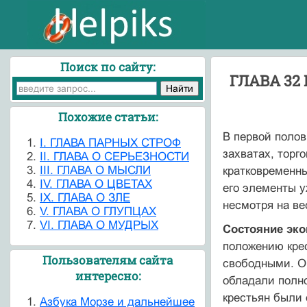
Поиск по сайту:
ГЛАВА 32
Похожие статьи:
В первой полов
I. ГЛАВА ПАРНЫХ СТРОФ
захватах, торг
II. ГЛАВА О СЕРЬЕЗНОСТИ
III. ГЛАВА О МЫСЛИ
кратковременны
IV. ГЛАВА О ЦВЕТАХ
его элементы у
IX. ГЛАВА О ЗЛЕ
несмотря на ве
V. ГЛАВА О ГЛУПЦАХ
VI. ГЛАВА О МУДРЫХ
Состояние эко
положению кре
Пользователям сайта
свободными. О
интересно:
обладали полно
крестьян были 
Азбука Морзе и дальнейшее