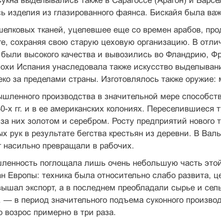
укна выделывались также в Сарагоссе (Арагон) и Барсе
ь изделия из глазированного фаянса. Бискайя была ва
елковых тканей, уцелевшее еще со времен арабов, про
е, сохраняя свою старую цеховую организацию. В отлич
— были высокого качества и вывозились во Фландрию, 
охи Испания унаследовала также искусство выделывани
ко за пределами страны. Изготовлялось также оружие: 
шленного производства в значительной мере способств
30-х гг. и в ее американских колониях. Переселившиеся 
за них золотом и серебром. Росту предприятий нового 
х рук в результате бегства крестьян из деревни. В Вал
 насильно превращали в рабочих.
ленность поглощала лишь очень небольшую часть этой 
н Европы: техника была относительно слабо развита, ц
ышал экспорт, а в последнем преобладали сырье и сел
. — в период значительного подъема суконного произво
 возрос примерно в три раза.