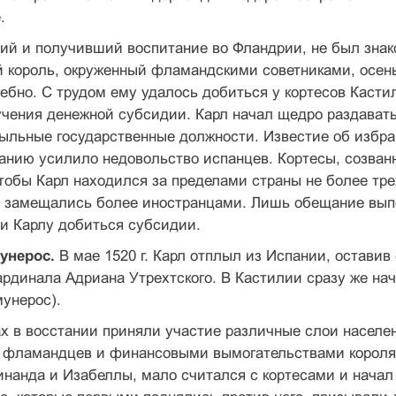
.
ий и получивший воспитание во Фландрии, не был знак
й король, окруженный фламандскими советниками, осенью
ебно. С трудом ему удалось добиться у кортесов Касти
учения денежной субсидии. Карл начал щедро раздава
ыльные государственные должности. Известие об избра
анию усилило недовольство испанцев. Кортесы, созванн
тобы Карл находился за пределами страны не более тре
е замещались более иностранцами. Лишь обещание вып
и Карлу добиться субсидии.
унерос.
В мае 1520 г. Карл отплыл из Испании, остави
рдинала Адриана Утрехтского. В Кастилии сразу же нач
унерос).
х в восстании приняли участие различные слои населе
 фламандцев и финансовыми вымогательствами короля, 
нанда и Изабеллы, мало считался с кортесами и начал