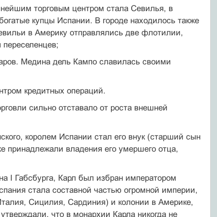
пнейшим торговым центром стала Севилья, в
богатые купцы Испании. В городе находилось также
Севильи в Америку отправлялись две флотилии,
 переселенцев;
варов. Медина дель Кампо славилась своими
нтром кредитных операций.
рговли сильно отставало от роста внешней
ского, королем Испании стал его внук (старший сын
же принадлежали владения его умершего отца,
ана I Габсбурга, Карл был избран императором
спания стала составной частью огромной империи,
Италия, Сицилия, Сардиния) и колонии в Америке,
утверждали, что в монархии Карла никогда не