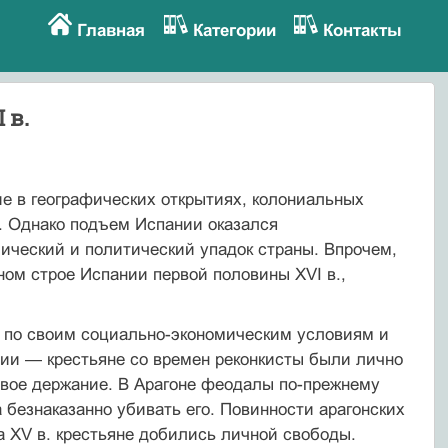
Главная
Категории
Контакты
 в.
е в географических открытиях, колониальных
. Однако подъем Испании оказался
ический и политический упадок страны. Впрочем,
ом строе Испании первой половины XVI в.,
 по своим социально-экономическим условиям и
ии — крестьяне со времен реконкисты были лично
свое держание. В Арагоне феодалы по-прежнему
 безнаказанно убивать его. Повинности арагонских
а XV в. крестьяне добились личной свободы.