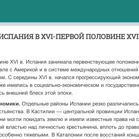
 ИСПАНИЯ В XVI-ПЕРВОЙ ПОЛОВИНЕ XVII
ине XVI в. Испания занимала первенствующее положени
овле с Америкой и в системе международных отношений
м. С середины XVI в. начался прогрессирующий эконом
же имелись в социально-экономическом и государственн
сь внешний блеск этой эпохи.
номики.
Отдельные районы Испании резко различались
стьянства. В Кастилии — центральной провинции Испан
ни могли покидать землю и имели известные права на 
й властью над личностью крестьянина, вплоть до права
особенно тяжелыми. В Каталонии после восстаний конц