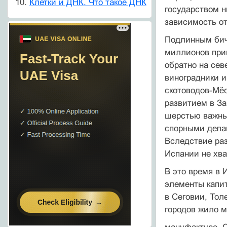
Клетки и ДНК. Что такое ДНК
государством н
зависимость от
Подлинным бичо
миллионов прин
обратно на сев
виноградники и
скотоводов-Мёс
развитием в За
шерстью важны
спорными делам
Вследствие раз
Испании не хва
В это время в 
элементы капи
в Сеговии, Тол
городов жило м