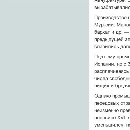
мануфактуре. С
вырабатывалис
Производство ш
Мур-сии. Малаг
бархат и др. 
предыдущей эп
славились дале
Подъему промы
Испании, но с 
расплачиваясь 
числа свободны
нищих и бродяг
Однако промыш
передовых стра
неизменно прев
половине XVI в
уменьшился, но