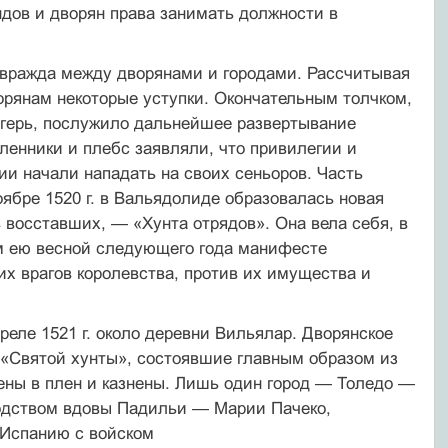
ндов и дворян права занимать должности в
 вражда между дворянами и городами. Рассчитывая
ворянам некоторые уступки. Окончательным толчком,
агерь, послужило дальнейшее развертывание
ленники и плебс заявляли, что привилегии и
ии начали нападать на своих сеньоров. Часть
оябре 1520 г. в Вальядолиде образовалась новая
 восставших, — «Хунта отрядов». Она вела себя, в
ом ею весной следующего года манифесте
гих врагов королевства, против их имущества и
еле 1521 г. около деревни Вильялар. Дворянское
 «Святой хунты», состоявшие главным образом из
ены в плен и казнены. Лишь один город — Толедо —
водством вдовы Падильи — Марии Пачеко,
в Испанию с войском