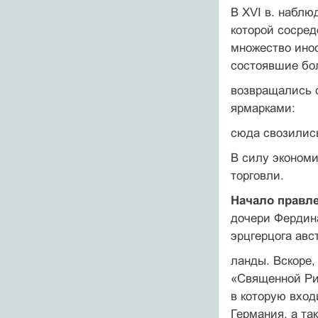
В XVI в. наблю
которой сосред
множество инос
состоявшие бол
возвращались 
ярмарками:
сюда свозились
В силу экономи
торговли.
Начало правле
дочери Фердина
эрцгерцога авс
ланды. Вскоре,
«Священной Ри
в которую вход
Германия, а та