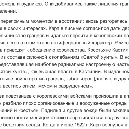
земель и рудников. Они добивались также лишения гра
влении.
 переломным моментом в восстании: вновь разгорелась
е в своих интересах. Карл в письме согласился дать д
льшинство грандов и идальго перейти в королевский л
явшего на этом этапе антифеодальный характер. Ремес
в приводят к обеднению королевства. Крестьяне Кастил
из состава склонной к колебаниям «Святой хунты». В н
редставлявшая наиболее радикально настроенную часть
ятой хунте», как высшая власть в Кастилии. В изданн
тныне война против грандов, кабальерос [дворян] и дру
 вестись огнем, мечом и разрушением».
 повстанцев с королевскими войсками произошла в апр
у разбило плохо организованные и вооруженные отряды
чений и крестьян. Падилья и другие вожди были захвач
ечение шести месяцев стойко сопротивляться под руко
 бедствия осады. Когда в июле 1522 г. Карл вернулся 