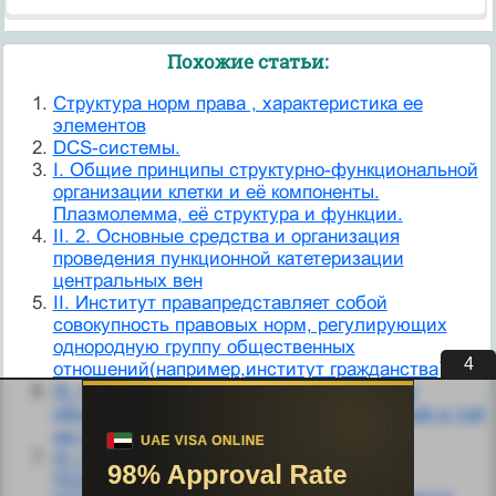
Похожие статьи:
Cтруктура норм права , характеристика ее
элементов
DCS-системы.
I. Общие принципы структурно-функциональной
организации клетки и её компоненты.
Плазмолемма, её структура и функции.
II. 2. Основные средства и организация
проведения пункционной катетеризации
центральных вен
II. Институт правапредставляет собой
совокупность правовых норм, регулирующих
однородную группу общественных
3
отношений(например,институт гражданства).
III. Подотрасль правапредставляет собой
объединение нескольких институтов одной и той
же отрасли права.
III.1.J. ПРИЧИНЫ НАРУШЕНИЙ СЛУХА.
ПСИХОЛОГО-ПЕДАГОГИЧЕСКАЯ