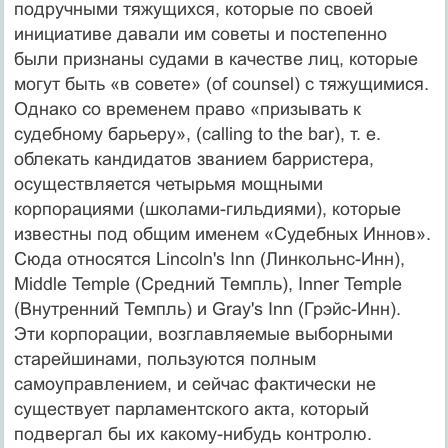
подручными тяжущихся, которые по своей
инициативе давали им советы и постепенно
были признаны судами в качестве лиц, которые
могут быть «в совете» (of counsel) с тяжущимися.
Однако со временем право «призывать к
судебному барьеру», (calling to the bar), т. е.
облекать кандидатов званием барристера,
осуществляется четырьмя мощными
корпорациями (школами-гильдиями), которые
известны под общим именем «Судебных Иннов».
Сюда относятся Lincoln's Inn (Линкольнс-Инн),
Middle Temple (Средний Темпль), Inner Temple
(Внутренний Темпль) и Gray's Inn (Грэйс-Инн).
Эти корпорации, возглавляемые выборными
старейшинами, пользуются полным
самоуправлением, и сейчас фактически не
существует парламентского акта, который
подвергал бы их какому-нибудь контролю.