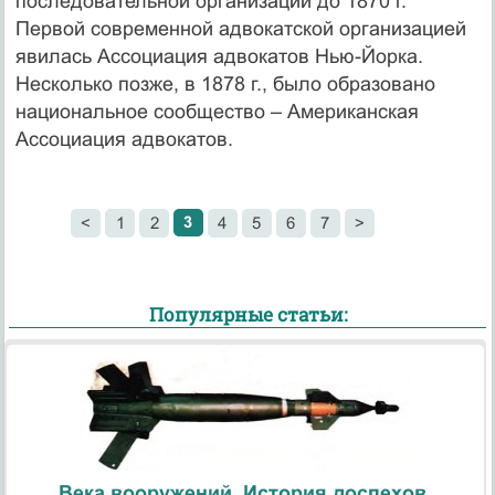
последовательной организации до 1870 г.
Первой современной адвокатской организацией
явилась Ассоциация адвокатов Нью-Йорка.
Несколько позже, в 1878 г., было образовано
национальное сообщество – Американская
Ассоциация адвокатов.
3
<
1
2
4
5
6
7
>
Популярные статьи:
Века вооружений. История доспехов.