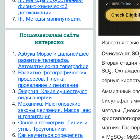
III. Методы искусственной
физико-химической
детоксикации.
III. Методы манипуляции.
Пользователям сайта
интересно:
Известняковые
Очистка от SO
Азбука Морзе и дальнейшее
развитие телеграфа.
Вторая стадия 
Автоматическая телеграфия
SO
. Охлажден
Развитие фотографических
2
процессов. Пленка,
серную кислоту
проявление и печатание
Аммиачный спо
Энергия. Какие существуют
виды энергии
бисульфат амм
Механика. Ньютоновские
законы движения. Масса, вес
методы. Диокс
и гравитация
кристаллогидра
Основы геометрии. Линии и
магния. Газ пе
углы. Треугольники
Как научиться определять
= MgSO
; MgS
3