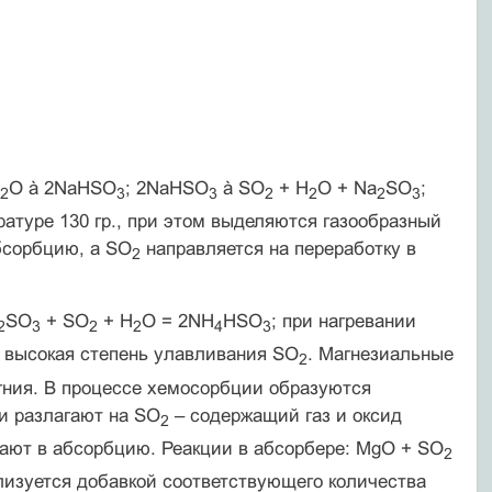
O à 2NaHSO
; 2NaHSO
à SO
+ H
O + Na
SO
;
2
3
3
2
2
2
3
ратуре 130 гр., при этом выделяются газообразный
бсорбцию, а SO
направляется на переработку в
2
SO
+ SO
+ H
O = 2NH
HSO
; при нагревании
2
3
2
2
4
3
 высокая степень улавливания SO
. Магнезиальные
2
гния. В процессе хемосорбции образуются
и разлагают на SO
– содержащий газ и оксид
2
щают в абсорбцию. Реакции в абсорбере: MgO + SO
2
лизуется добавкой соответствующего количества