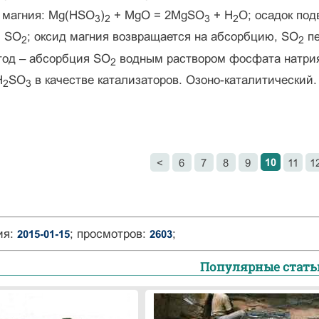
а магния: Mg(HSO
)
+ MgO = 2MgSO
+ H
O; осадок под
3
2
3
2
+ SO
; оксид магния возвращается на абсорбцию, SO
пе
2
2
од – абсорбция SO
водным раствором фосфата натрия
2
H
SO
в качестве катализаторов. Озоно-каталитический.
2
3
10
<
6
7
8
9
11
1
ия:
; просмотров:
;
2015-01-15
2603
Популярные стать