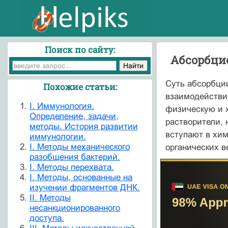
Поиск по сайту:
Абсорбци
Суть абсорбци
Похожие статьи:
взаимодействия
I. Иммунология.
физическую и 
Определение, задачи,
растворители,
методы. История развитии
вступают в хи
иммунологии.
I. Методы механического
органических в
разобщения бактерий.
I. Методы перехвата.
I. Методы, основанные на
изучении фрагментов ДНК.
II. Методы
несанкционированного
доступа.