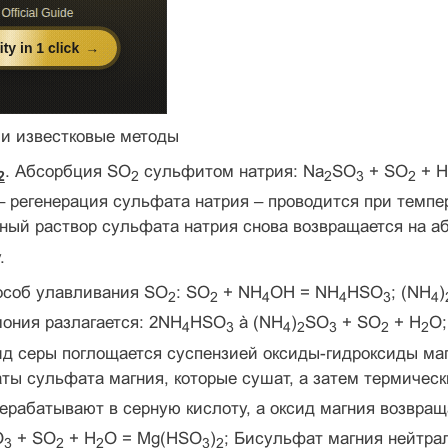
 и известковые методы
. Абсорбция SO
сульфитом натрия: Na
SO
+ SO
+ H
2
2
2
3
2
– регенерация сульфата натрия – проводится при темпе
ный раствор сульфата натрия снова возвращается на а
.
соб улавливания SO
: SO
+ NH
OH = NH
HSO
; (NH
)
2
2
4
4
3
4
ония разлагается: 2NH
HSO
à (NH
)
SO
+ SO
+ H
O;
4
3
4
2
3
2
2
ид серы поглощается суспензией оксиды-гидроксиды ма
ты сульфата магния, которые сушат, а затем термическ
рерабатывают в серную кислоту, а оксид магния возвра
O
+ SO
+ H
O = Mg(HSO
)
; Бисульфат магния нейтра
3
2
2
3
2