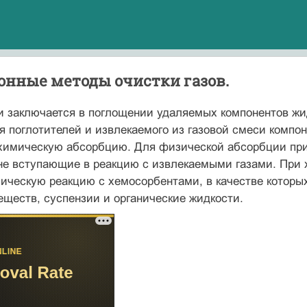
онные методы очистки газов.
и заключается в поглощении удаляемых компонентов жи
 поглотителей и извлекаемого из газовой смеси компо
химическую абсорбцию. Для физической абсорбции прим
 не вступающие в реакцию с извлекаемыми газами. При
мическую реакцию с хемосорбентами, в качестве котор
еществ, суспензии и органические жидкости.