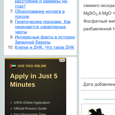
расстояние и размеры на-
свежего оксид
глаз?
Оборудование ночлега в
MgSO
à MgO 
3
походе
Фосфатный мет
Генетические признаки. Как
передаются характерные
разбавленной 
черты
Интересные факты в истории
Западной Европы
Клетки и ДНК. Что такое ДНК
Дата добавлен