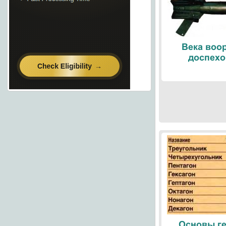
Века воо
доспехо
Основы ге