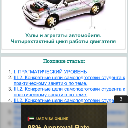
Узлы и агрегаты автомобиля.
Четырехтактный цикл работы двигателя
Похожие статьи:
I. ПРАГМАТИЧЕСКИЙ УРОВЕНЬ
III.2. Конкретные цели самоподготовки студента к
практическому занятию по теме.
III.2. Конкретные цели самоподготовки студента к
практическому занятию по теме.
3
III.2. Конкретные цели самоподготовки студента к
практическому занятию по теме.
III.2. Конкретные цели самоподготовки студента к
практическому занятию по теме.
III.2. Конкретные цели самоподготовки студента к