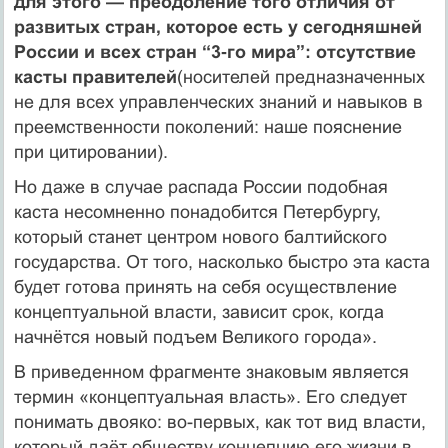
для этого — преодоление того отличия от
развитых стран, которое есть у сегодняшней
России и всех стран “3‑го мира”: отсутствие
касты правителей
(носителей предназначенных
не для всех управленческих знаний и навыков в
преемственности поколений: наше пояснение
при цитировании).
Но даже в случае распада России подобная
каста несомненно понадобится Петербургу,
который станет центром нового балтийского
государства. От того, насколько быстро эта каста
будет готова принять на себя осуществление
концептуальной власти, зависит срок, когда
начнётся новый подъем Великого города».
В приведенном фрагменте знаковым является
термин «концеп­ту­альная власть». Его следует
понимать двояко: во-первых, как тот вид власти,
который даёт обществу
концепцию его жизни в