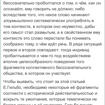
бессознательно проболтался о том, о чём,
как он
осознаёт,
ему говорить не дóлжно; либо
вследствие того, что некое слово начинают
злоумышленно
систематически употреблять в
том контексте, в котором оно неуместно, дабы
его смысл стал размытым, а в свойственном ему
контексте это слово перестали бы понимать
сообразно тому, о чём идёт речь. В ряде ситуаций
первое и второе совпадают: тогда индивид
пробалтывается о чем-то под воздействием
вполне целесообразного поведения того
фрагмента коллективного бессознательного
общества, в котором он участвует.
Чтобы выявить, что стоит за этой статьей
Е.Гильбо, необходимо некоторые её фрагменты
соотнести с исторической действительностью и
вскрыть те умолчания, которые тематически не
бессмысленны в её контексте. Гильбо пишет: