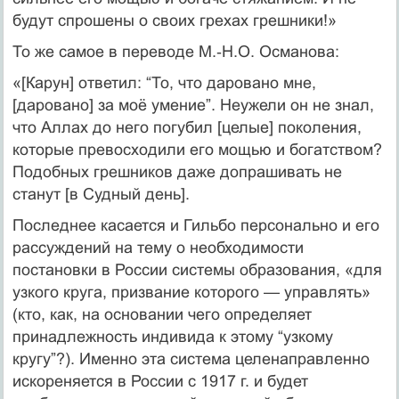
будут спрошены о своих грехах грешники!»
То же самое в переводе М.‑Н.О. Османова:
«[Карун] ответил: “То, что даровано мне,
[даровано] за моё умение”. Неужели он не знал,
что Аллах до него погубил [целые] поколения,
которые превосходили его мощью и богатством?
Подобных грешников даже допрашивать не
станут [в Судный день].
Последнее касается и Гильбо персонально и его
рассуждений на тему о необходимости
постановки в России системы образования, «для
узкого круга, призвание которого — управлять»
(кто, как, на основании чего определяет
принадлежность индивида к этому “узкому
кругу”?). Именно эта система целенаправленно
искореняется в России с 1917 г. и будет