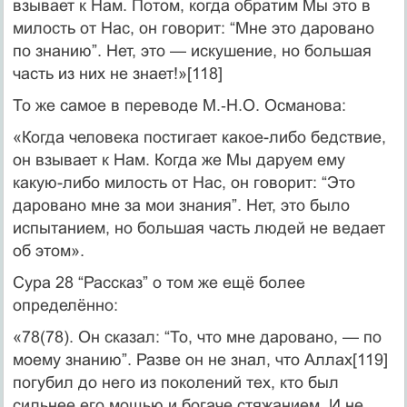
взывает к Нам. Потом, когда обратим Мы это в
милость от Нас, он говорит: “Мне это даровано
по знанию”. Нет, это — искушение, но большая
часть из них не знает!»[118]
То же самое в переводе М.‑Н.О. Османова:
«Когда человека постигает какое-либо бедствие,
он взывает к Нам. Когда же Мы даруем ему
какую-либо милость от Нас, он говорит: “Это
даровано мне за мои знания”. Нет, это было
испытанием, но большая часть людей не ведает
об этом».
Сура 28 “Рассказ” о том же ещё более
определённо:
«78(78). Он сказал: “То, что мне даровано, — по
моему знанию”. Разве он не знал, что Аллах[119]
погубил до него из поколений тех, кто был
сильнее его мощью и богаче стяжанием. И не