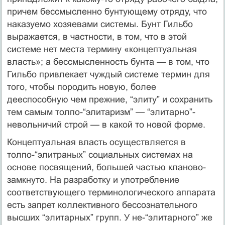
причем бессмысленно бунтующему отряду, что
наказуемо хозяевами системы. Бунт Гильбо
выражается, в частности, в том, что в этой
системе нет места термину «концеп­ту­аль­ная
власть»; а бессмысленность бунта — в том, что
Гильбо привлекает чуждый системе термин для
того, чтобы породить новую, более
дееспособную чем прежние, “элиту” и сохранить
тем самым толпо-“элитаризм” — “элитарно”-
невольничий строй — в какой то новой форме.
Концептуальная власть осуществляется в
толпо-“элитраных” социальных системах на
основе посвящений, большей частью кланово-
замкнуто. На разработку и употребление
соответствующего терминологического аппарата
есть запрет коллективного бессознательного
высших “элитарных” групп. У не-“элитарного” же