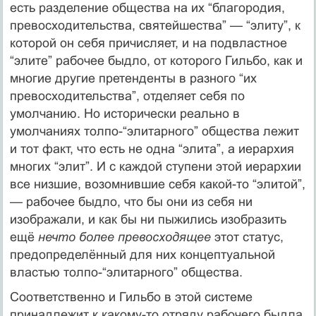
есть разделение общества на их “благородия,
превосходительства, святейшества” — “элиту”, к
которой он себя причисляет, и на подвластное
“элите” рабочее быдло, от которого Гильбо, как и
многие другие претенденты в разного “их
превосходительства”, отделяет себя по
умолчанию. Но исторически реально в
умолчаниях толпо-“элитарного” общества лежит
и тот факт, что есть не одна “элита”, а иерархия
многих “элит”. И с каждой ступени этой иерархии
все низшие, возомнившие себя какой-то “элитой”,
— рабочее быдло, что бы они из себя ни
изображали, и как бы ни пыжились изобразить
ещё
нечто более превосходящее
этот статус,
предопределённый для них концептуальной
властью толпо-“элитар­ного” общества.
Соответственно и Гильбо в этой системе
принадлежит к какому-то отряду рабочего быдла,