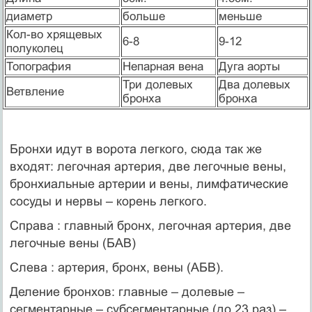
диаметр
больше
меньше
Кол-во хрящевых
6-8
9-12
полуколец
Топография
Непарная вена
Дуга аорты
Три долевых
Два долевых
Ветвление
бронха
бронха
Бронхи идут в ворота легкого, сюда так же
входят: легочная артерия, две легочные вены,
бронхиальные артерии и вены, лимфатические
сосуды и нервы – корень легкого.
Справа : главный бронх, легочная артерия, две
легочные вены (БАВ)
Слева : артерия, бронх, вены (АБВ).
Деление бронхов: главные – долевые –
сегментарные – субсегментарные (до 23 раз) –