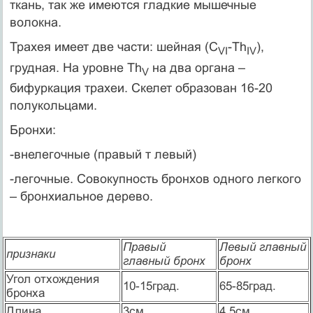
ткань, так же имеются гладкие мышечные
волокна.
Трахея имеет две части: шейная (С
-Th
),
VI
IV
грудная. На уровне Th
на два органа –
V
бифуркация трахеи. Скелет образован 16-20
полукольцами.
Бронхи:
-внелегочные (правый т левый)
-легочные. Совокупность бронхов одного легкого
– бронхиальное дерево.
Правый
Левый главный
признаки
главный бронх
бронх
Угол отхождения
10-15град.
65-85град.
бронха
Длина
3см.
4.5см.