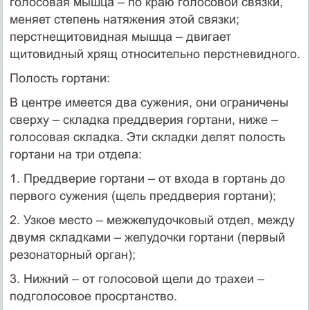
голосовая мышца – по краю голосовой связки,
меняет степень натяжения этой связки;
перстнещитовидная мышца – двигает
щитовидный хрящ относительно перстневидного.
Полость гортани:
В центре имеется два сужения, они ограничены
сверху – складка преддверия гортани, ниже –
голосовая складка. Эти складки делят полость
гортани на три отдела:
1. Преддверие гортани – от входа в гортань до
первого сужения (щель преддверия гортани);
2. Узкое место – межжелудочковый отдел, между
двумя складками – желудочки гортани (первый
резонаторный орган);
3. Нижний – от голосовой щели до трахеи –
подголосовое просртанство.