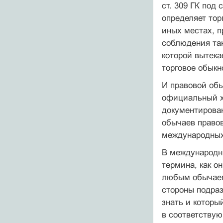
ст. 309 ГК под
определяет тор
иных местах, п
соблюдения так
которой вытека
торговое обыкн
И правовой обы
официальный х
документирован
обычаев правов
международных
В международн
термина, как он
любым обычаем,
стороны подраз
знать и которы
в соответствую