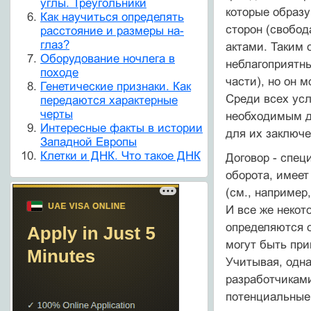
углы. Треугольники
которые образу
Как научиться определять
сторон (свобод
расстояние и размеры на-
глаз?
актами. Таким 
Оборудование ночлега в
неблагоприятны
походе
части), но он м
Генетические признаки. Как
Среди всех усл
передаются характерные
черты
необходимым дл
Интересные факты в истории
для их заключе
Западной Европы
Клетки и ДНК. Что такое ДНК
Договор - спе
оборота, имеет
(см., например
И все же некот
определяются о
могут быть при
Учитывая, одна
разработчиками
потенциальные 