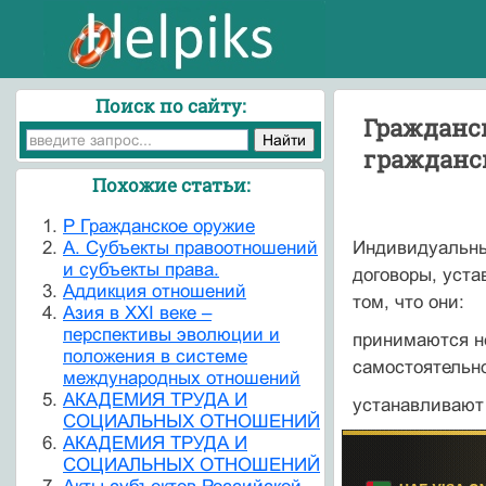
Поиск по сайту:
Гражданс
гражданс
Похожие статьи:
P Гражданское оружие
А. Субъекты правоотношений
Индивидуальны
и субъекты права.
договоры, уста
Аддикция отношений
том, что они:
Азия в ХХI веке –
перспективы эволюции и
принимаются н
положения в системе
самостоятельно
международных отношений
АКАДЕМИЯ ТРУДА И
устанавливают 
СОЦИАЛЬНЫХ ОТНОШЕНИЙ
АКАДЕМИЯ ТРУДА И
СОЦИАЛЬНЫХ ОТНОШЕНИЙ