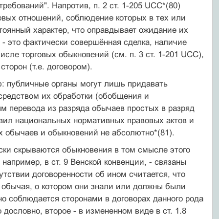
ебований". Напротив, п. 2 ст. 1-205 UCC*(80)
овых отношений, соблюдение которых в тех или
тоянный характер, что оправдывает ожидание их
 - это фактически совершённая сделка, наличие
исле торговых обыкновений (см. п. 3 ст. 1-201 UCC),
торон (т.е. договором).
ю: публичные органы могут лишь придавать
средством их обработки (обобщения и
м перевода из разряда обычаев простых в разряд
авил национальных нормативных правовых актов и
 обычаев и обыкновений не абсолютно*(81).
ски скрываются обыкновения в том смысле этого
 например, в ст. 9 Венской конвенции, - связаны
утствии договоренности об ином считается, что
 обычая, о котором они знали или должны были
но соблюдается сторонами в договорах данного рода
дословно, второе - в измененном виде в ст. 1.8