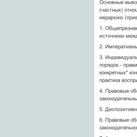
Основные вывод
(частных) отн
иерархию (прив
1. Общепризна
источники межд
2. Императивны
3. Индивидуаль
порядок - прав
конкретных" ко
практика воспр
4. Правовые об
законодательны
5. Диспозитивн
6. Правовые об
законодательно