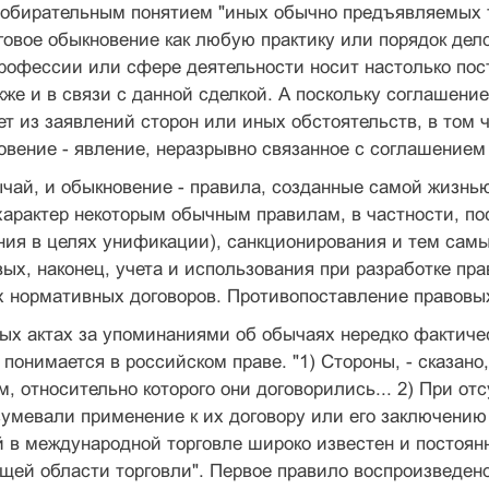
 собирательным понятием "иных обычно предъявляемых тр
говое обыкновение как любую практику или порядок дел
рофессии или сфере деятельности носит настолько пос
же и в связи с данной сделкой. А поскольку соглашение
ет из заявлений сторон или иных обстоятельств, в том ч
овение - явление, неразрывно связанное с соглашением с
чай, и обыкновение - правила, созданные самой жизнь
арактер некоторым обычным правилам, в частности, по
ия в целях унификации), санкционирования и тем самы
ых, наконец, учета и использования при разработке пр
 нормативных договоров. Противопоставление правовых
ых актах за упоминаниями об обычаях нередко фактиче
 понимается в российском праве. "1) Стороны, - сказано,
 относительно которого они договорились... 2) При отс
умевали применение к их договору или его заключению
й в международной торговле широко известен и постоян
щей области торговли". Первое правило воспроизведено 