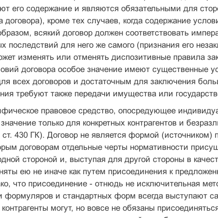
ют его содержание и являются обязательными для стор
а договора), кроме тех случаев, когда содержание усл
образом, всякий договор должен соответствовать импе
х последствий для него же самого (признания его нез
ожет изменять или отменять диспозитивные правила законо
овий договора особое значение имеют существенные усло
я всех договоров и достаточным для заключения больш
ния требуют также передачи имущества или государствен
цифическое правовое средство, опосредующее индивиду
 значение только для конкретных контрагентов и безраз
, ст. 430 ГК). Договор не является формой (источником
орым договорам отдельные черты нормативности присущ
дной стороной и, выступая для другой стороны в качес
няты ею не иначе как путем присоединения к предложенн
ко, что присоединение - отнюдь не исключительная мет
 формуляров и стандартных форм всегда выступают сами
контрагенты могут, но вовсе не обязаны присоединятьс