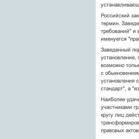
устанавливающ
Российский зак
термин. Заведе
требований" и в
именуется "пра
Заведенный пор
установление, 
возможно тольк
с обыкновением
установления с
стандарт", а "к
Наиболее удач
участниками гр
кругу лиц дейс
трансформиров
правовых актов