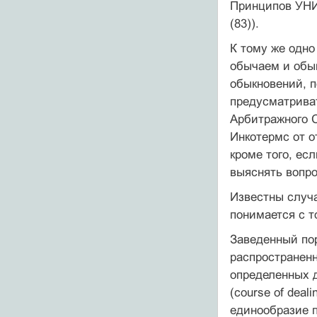
Принципов УНИ
(83)).
К тому же одно
обычаем и обык
обыкновений, п
предусматриват
Арбитражного С
Инкотермс от о
кроме того, ес
выяснять вопро
Известны случа
понимается с т
Заведенный пор
распространенн
определенных 
(course of deal
единообразие п