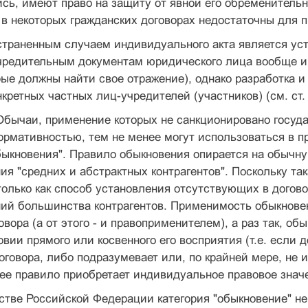
ь, имеют право на защиту от явной его обременительнос
в некоторых гражданских договорах недостаточны для п
страненным случаем индивидуального акта является ус
чредительным документам юридического лица вообще и к 
рые должны найти свое отражение), однако разработка и
кретных частных лиц-учредителей (участников) (см. ст. 52, 
бычаи, применение которых не санкционировано госуда
рмативностью, тем не менее могут использоваться в п
быкновения". Правило обыкновения опирается на обычн
я "средних и абстрактных контрагентов". Поскольку та
олько как способ установления отсутствующих в догово
ий большинства контрагентов. Применимость обыкновен
говора (а от этого - и правоприменителем), а раз так, о
овии прямого или косвенного его восприятия (т.е. если 
оговора, либо подразумевает или, по крайней мере, не 
е правило приобретает индивидуальное правовое значе
стве Российской Федерации категория "обыкновение" н