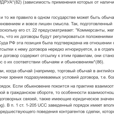
ДРУА*(82) (зависимость применения которых от наличи
 и то же правило в одном государстве может быть обыча
новением и вовсе лишен смысла. Так, подготовленный 
оскольку его ст. 22 предусматривает: "Коммерсанты, 
ь, что их договоры будут регулироваться положениями
уда РФ эта позиция была подтверждена ив отношении с
тсылки к нему договора нередко игнорируется, а в отдел
ли договор содержит отсылку к этим правилам, они стан
с о их соответствии обычаям и обыкновениям*(86).
и, когда обычай (например, торговый обычай в английск
очки зрения подразумеваемых условий договора, т.е. бо
ядок. Если обыкновение покоится на практике взаимоот
ой в гражданском обороте, то особенности взаимоотнош
договорных связей, также имеющие юридическое значен
ing). В п. 1 ст. 1-205 UCC заведенный порядок имеет вп
редшествующего поведения контрагентов сделки, котор