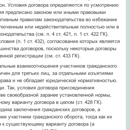
он. Условия договора определяются по усмотрению
овия предписано законом или иными правовыми
ративным правилам законодательства во избежание
аключенным или недействительным полностью или в
дательства (см. п. 4 ст. 421, п. 1 ст. 422 ГК).
вия (п. 1 ст. 432), согласование которых является
инства договоров, поскольку некоторые договоры
ной регистрации (см. ст. 433 ГК).
альные взаимоотношения участников гражданского
личен для третьих лиц, за отдельными изъятиями
) права и не обладает юридической нормативностью.
и. Так, условия договора присоединения
тве своеобразной заранее установленной нормы,
ому варианту договора в целом (ст. 428 ГК).
одика заключения гражданских договоров, а
 участники гражданского оборота, тогда как их
я к существующему варианту договора (а