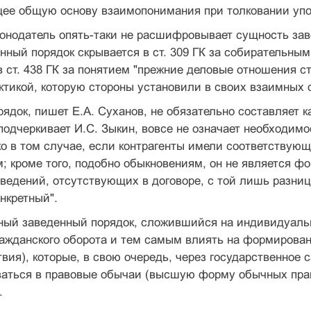
ее общую основу взаимопонимания при толковании уп
онодатель опять-таки не расшифровывает сущность заве
нный порядок скрывается в ст. 309 ГК за собирательн
 ст. 438 ГК за понятием "прежние деловые отношения сто
ктикой, которую стороны установили в своих взаимных 
ядок, пишет Е.А. Суханов, не обязательно составляет к
подчеркивает И.С. Зыкин, вовсе не означает необходим
о в том случае, если контрагенты имели соответствующ
; кроме того, подобно обыкновениям, он не является ф
ведений, отсутствующих в договоре, с той лишь разнице
онкретный".
ный заведенный порядок, сложившийся на индивидуаль
ажданского оборота и тем самым влиять на формировани
твия), которые, в свою очередь, через государственное
аться в правовые обычаи (высшую форму обычных прав
.