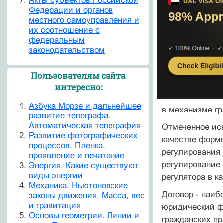
Акты субъектов Российской
Федерации и органов
местного самоуправления и
их соотношение с
федеральным
законодательством
Пользователям сайта
интересно:
Азбука Морзе и дальнейшее
в механизме гр
развитие телеграфа.
Автоматическая телеграфия
Отмеченное иск
Развитие фотографических
качестве формы
процессов. Пленка,
регулирования
проявление и печатание
регулирование
Энергия. Какие существуют
виды энергии
регулятора в к
Механика. Ньютоновские
Договор - наиб
законы движения. Масса, вес
и гравитация
юридический ф
Основы геометрии. Линии и
гражданских пр