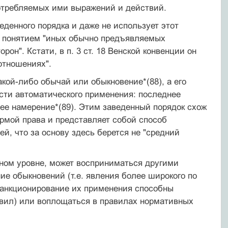
отребляемых ими выражений и действий.
денного порядка и даже не использует этот
ым понятием "иных обычно предъявляемых
рон". Кстати, в п. 3 ст. 18 Венской конвенции он
отношениях".
акой-либо обычай или обыкновение*(88), а его
ости автоматического применения: последнее
ее намерение*(89). Этим заведенный порядок схож
ормой права и представляет собой способ
й, что за основу здесь берется не "средний
ном уровне, может восприниматься другими
е обыкновений (т.е. явления более широкого по
 санкционирование их применения способны
ил) или воплощаться в правилах нормативных