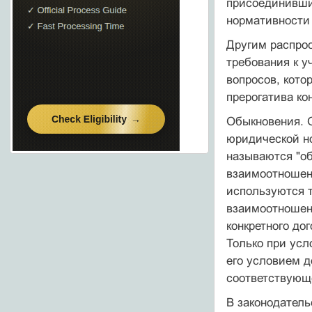
присоединившис
нормативности 
Другим распро
требования к у
вопросов, кото
прерогатива кон
Обыкновения. О
юридической но
называются "о
взаимоотношени
используются т
взаимоотношен
конкретного до
Только при усл
его условием д
соответствующе
В законодатель