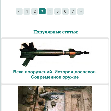
3
<
1
2
4
5
6
7
>
Популярные статьи:
Века вооружений. История доспехов.
Современное оружие