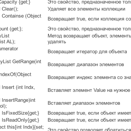
 Capacity {get;}
Это свойство, предназначенное тол
d Clear();
Удаляет все элементы коллекции
ol Containse (Object
Возвращает true, если коллекция с
ount (get;};
Это свойство, предназначенное тол
yList
Метод возвращает объект, элементы
st AL);
удалять
numerator
Возвращает итератор для объекта
;
rayList GetRange(int
Возвращает диапазон элементов
 IndexOf(Object
Возвращает индекс элемента со зн
 Insert (int Indx,
Вставляет элемент Value на нужное
d InsertRange)int
Вставляет диапазон элементов
ol);
l IsFixedSize{get;}
Возвращает true, если объект име
ol IsReadOnly{get;}
Возвращает true, если объект имее
ct this[int Indx]{set;
Это свойство позволяет обратиться