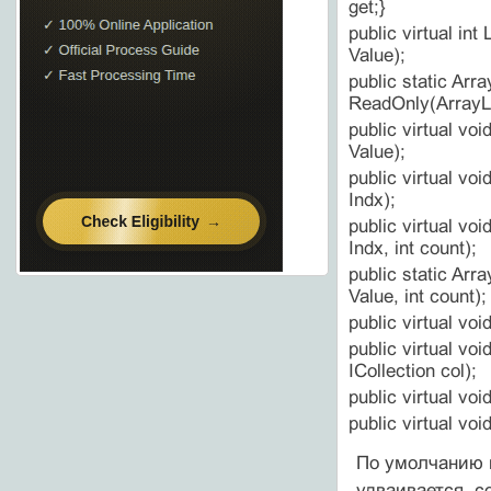
get;}
public virtual in
Value);
public static Arra
ReadOnly(ArrayLi
public virtual vo
Value);
public virtual vo
Indx);
public virtual v
Indx, int count);
public static Arr
Value, int count);
public virtual voi
public virtual voi
ICollection col);
public virtual void
public virtual voi
По умолчанию н
удваивается, с