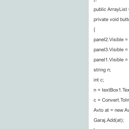
public ArrayList
private void but
{
panel2.Visible = 
panel3.Visible = 
panel1.Visible = 
string n;
int c;
n = textBox1.Tex
c = Convert.ToIn
Avto at = new Av
Garaj.Add(at);