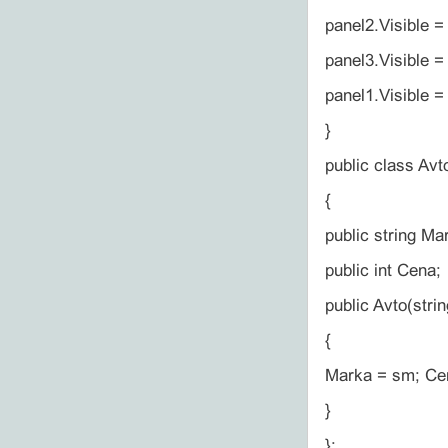
panel2.Visible = 
panel3.Visible = 
panel1.Visible = 
}
public class Avt
{
public string Ma
public int Cena;
public Avto(strin
{
Marka = sm; Ce
}
};