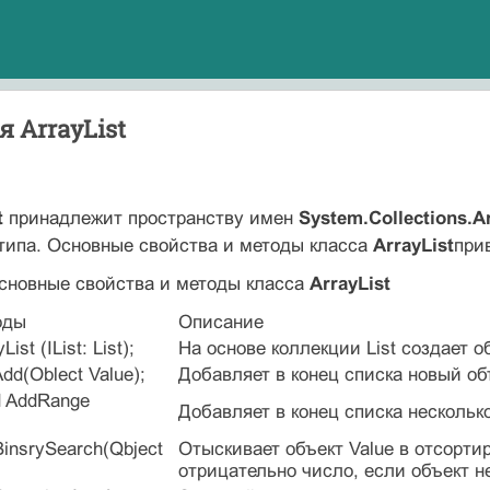
 ArrayList
t
принадлежит пространству имен
System.Collections.Ar
типа. Основные свойства и методы класса
ArrayList
при
Основные свойства и методы класса
ArrayList
оды
Описание
List (IList: List);
На основе коллекции List создает об
 Add(Oblect Value);
Добавляет в конец списка новый об
od AddRange
Добавляет в конец списка нескольк
t BinsrySearch(Qbject
Отыскивает объект Value в отсорти
отрицательно число, если объект н