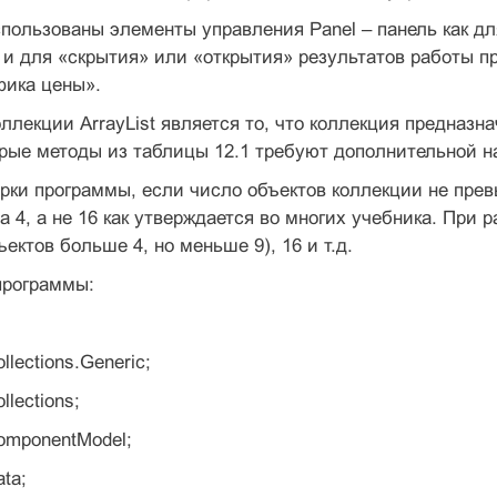
пользованы элементы управления Panel – панель как д
 и для «скрытия» или «открытия» результатов работы 
фика цены».
ллекции ArrayList является то, что коллекция предназн
рые методы из таблицы 12.1 требуют дополнительной н
рки программы, если число объектов коллекции не прев
а 4, а не 16 как утверждается во многих учебника. При
ектов больше 4, но меньше 9), 16 и т.д.
программы:
llections.Generic;
llections;
omponentModel;
ta;