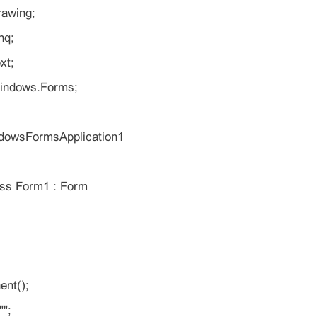
rawing;
nq;
xt;
indows.Forms;
owsFormsApplication1
lass Form1 : Form
ent();
"";