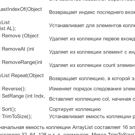
t LastIndexOf(Object
Возвращает индекс последнего вхож
yList
Устанавливает для элементов колл
st AL);
id Remove (Object
Удаляет из коллекции первое вхожд
id RemoveAt (int
Удаляет из коллекции элемент с ин
oid RemoveRange(int
Удаляет из коллекции count элемен
ayList Repeat(Object
Возвращает коллекцию, в которой э
d Reverse();
Изменяет порядок следования элем
d SetRange (int Indx,
Вставляет коллекцию col, начиная с
 Sort();
Сортирует коллекцию
d TrimToSize();
Устанавливает емкость коллекции 
ачальная емкость коллекции ArrayList составляет 16 э
оставляя 32, 64, 128 и т. д. элементов. Метод TrimToSiz