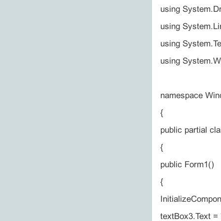
using System.D
using System.Li
using System.Te
using System.W
namespace Wind
{
public partial c
{
public Form1()
{
InitializeCompon
textBox3.Text = 