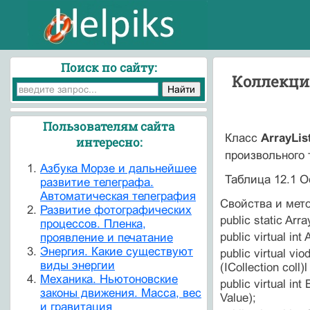
Поиск по сайту:
Коллекция
Пользователям сайта
Класс
ArrayLis
интересно:
произвольного 
Азбука Морзе и дальнейшее
Таблица 12.1 
развитие телеграфа.
Автоматическая телеграфия
Свойства и мет
Развитие фотографических
public static Array
процессов. Пленка,
public virtual int
проявление и печатание
Энергия. Какие существуют
public virtual vi
виды энергии
(ICollection coll)l
Механика. Ньютоновские
public virtual in
законы движения. Масса, вес
Value);
и гравитация