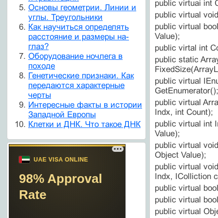
public virtuai int
Основы геометрии. Линии и
public virtual voi
углы. Треугольники
public virtual bo
Как научиться определять
Value);
расстояние и размеры на-
глаз?
public virtal int C
Оборудование ночлега в
public static Arra
походе
FixedSize(ArrayLi
Генетические признаки. Как
public virtual IE
передаются характерные
GetEnumerator()
черты
public virtual Ar
Интересные факты в истории
Indx, int Count);
Западной Европы
public virtual int
Клетки и ДНК. Что такое ДНК
Value);
public virtual void
Object Value);
public virtual voi
Indx, IColliction c
public virtual boo
public virtual bo
public virtual Obje