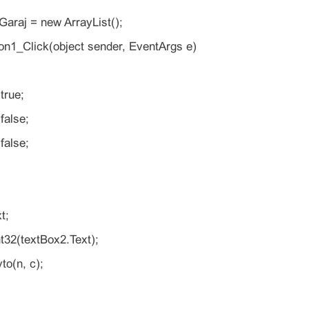
 Garaj = new ArrayList();
ton1_Click(object sender, EventArgs e)
true;
false;
false;
t;
t32(textBox2.Text);
to(n, c);