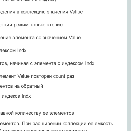
дения в коллекцию значения Valiue
екции режим только чтение
ение элемента со значением Value
дексом Indx
тов, начиная с элемента с индексом Indх
лемент Value повторен count раз
ентов на обратный
 индекса Indx
равной количеству ее элементов
лементов. При расширении коллекции ее емкость
e() отсекает неиспользуемые элементы.