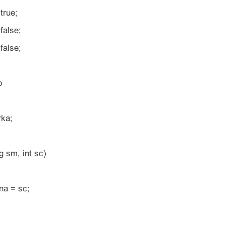
true;
false;
false;
o
rka;
g sm, int sc)
na = sc;