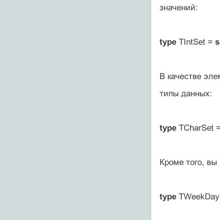
значений:
type
TIntSet =
s
В качестве эл
типы данных:
type
TCharSet 
Кроме того, вы
type
TWeekDay