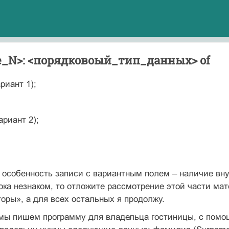
е_N>: <порядковоый_тип_данных> of
риант 1);
ариант 2);
особенность записи с вариантным полем – наличие внут
ока незнаком, то отложите рассмотрение этой части мате
оры», а для всех остальных я продолжу.
мы пишем программу для владельца гостиницы, с помощ