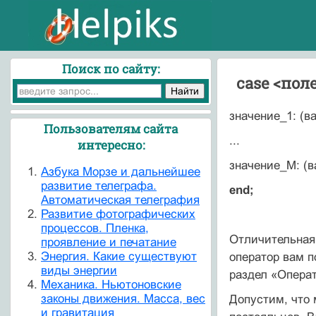
Поиск по сайту:
case <пол
значение_1: (ва
Пользователям сайта
...
интересно:
значение_M: (в
Азбука Морзе и дальнейшее
развитие телеграфа.
end;
Автоматическая телеграфия
Развитие фотографических
процессов. Пленка,
Отличительная 
проявление и печатание
Энергия. Какие существуют
оператор вам п
виды энергии
раздел «Операт
Механика. Ньютоновские
законы движения. Масса, вес
Допустим, что 
и гравитация