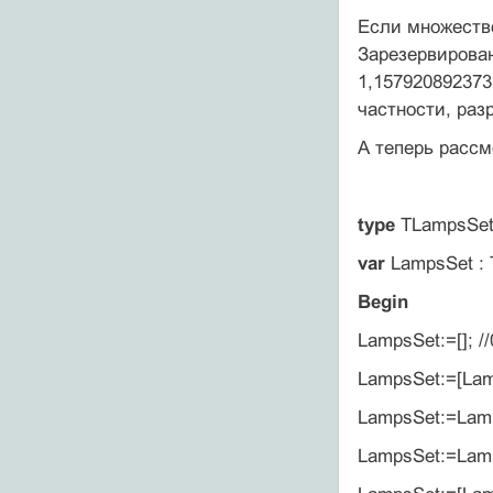
Если множество
Зарезервирован
1,157920892373
частности, раз
А теперь рассм
type
TLampsSe
var
LampsSet : 
Begin
LampsSet:=[]; 
LampsSet:=[Lam
LampsSet:=Lamp
LampsSet:=Lamp