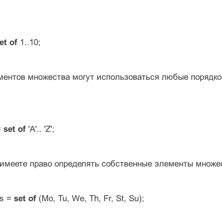
et of
1..10;
ементов множества могут использоваться любые порядк
=
set of
'A'.. 'Z';
 имеете право определять собственные элементы множе
s =
set of
(Mo, Tu, We, Th, Fr, St, Su);