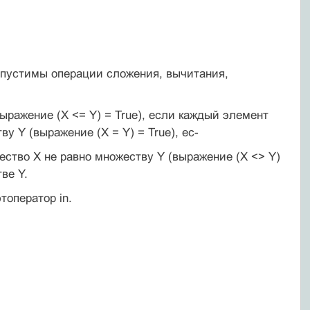
опустимы операции сложения, вычитания,
ражение (X <= Y) = True), если каждый элемент
 Y (выражение (X = Y) = True), ес-
ство X не равно множеству Y (выражение (X <> Y)
ве Y.
топератор in.