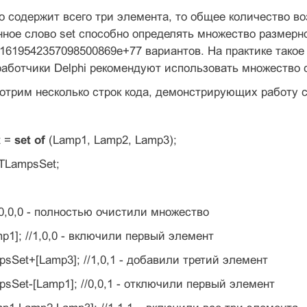
 содержит всего три элемента, то общее количество во
ное слово set способно определять множество размернос
1619542357098500869e+77 вариантов. На практике такое 
работчики Delphi рекомендуют использовать множество 
отрим несколько строк кода, демонстрирующих работу 
t =
set of
(Lamp1, Lamp2, Lamp3);
TLampsSet;
//0,0,0 - полностью очистили множество
p1]; //1,0,0 - включили первый элемент
sSet+[Lamp3]; //1,0,1 - добавили третий элемент
sSet-[Lamp1]; //0,0,1 - отключили первый элемент