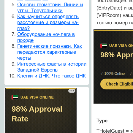
постояльцев. 
Основы геометрии. Линии и
(EntryDate) и 
углы. Треугольники
(VIPRoom) наш
Как научиться определять
расстояние и размеры на-
только номер п
глаз?
Оборудование ночлега в
походе
Генетические признаки. Как
передаются характерные
черты
Интересные факты в истории
Западной Европы
Клетки и ДНК. Что такое ДНК
Type
THotelGuest =
r