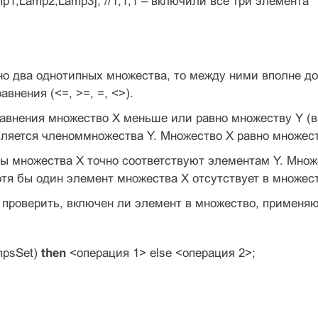
p1,Lamp2,Lamp3]; //1,1,1 – включили все три элемента
но два однотипных множества, то между ними вполне д
внения (<=, >=, =, <>).
авнения множество X меньше или равно множеству Y (вы
ляется членоммножества Y. Множество X равно множеству
ы множества X точно соответствуют элементам Y. Множе
хотя бы один элемент множества X отсутствует в множест
 проверить, включен ли элемент в множество, применяю
mpsSet)
then
<операция 1> else <операция 2>;