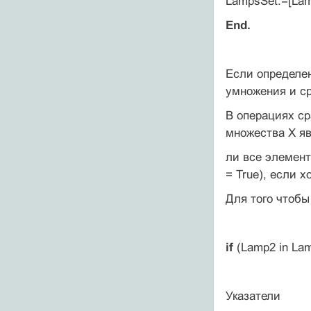
LampsSet:=[Lam
End.
Если определе
умножения и сра
В операциях ср
множества X яв
ли все элемент
= True), если 
Для того чтобы
if
(Lamp2 in La
Указатели