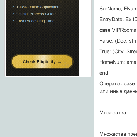
SurName, FNa
EntryDate, Exit
case
VIPRooms: 
False: (Doc: str
True: (City, Str
HomeNum: small
end;
Оператор case 
или иные данны
Множества
Множества пре