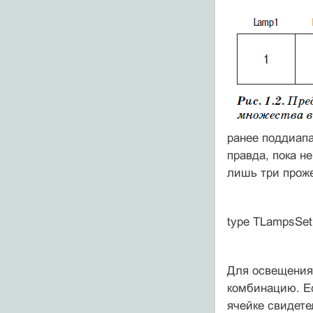
ранее поддиапа
правда, пока н
лишь три проже
type TLampsSet 
Для освещения 
комбинацию. Ес
ячейке свидете