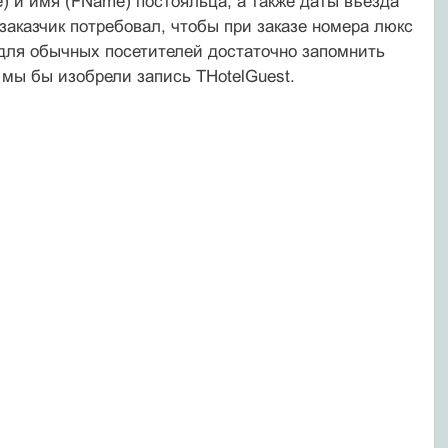
 и имя (FName) постояльца, а также даты въезда
 заказчик потребовал, чтобы при заказе номера люкс
для обычных посетителей достаточно запомнить
и мы бы изобрели запись THotelGuest.