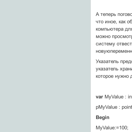
А теперь погов
что иное, как 
компьютера для
можно просмот
систему отвест
новуюпеременн
Указатель пред
указатель хран
которое нужно 
var
MyValue : in
pMyValue : point
Begin
MyValue:=100;