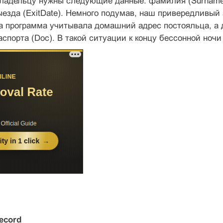
Владельцу нужны следующие данные: фамилия (Surname)
выезда (ExitDate). Немного подумав, наш привередливый
а программа учитывала домашний адрес постояльца, а 
аспорта (Doc). В такой ситуации к концу бессонной ноч
ecord