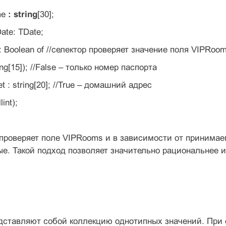
me
: string
[30];
Date: TDate;
Boolean of //селектор проверяет значение поля VIPRoo
ing[15]); //False – только номер паспорта
eet : string[20]; //True – домашний адрес
int);
проверяет поле VIPRooms и в зависимости от принимае
е. Такой подход позволяет значительно рациональнее 
дставляют собой коллекцию однотипных значений. При 