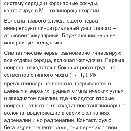
систему сердца и коронарные сосуды,
контактируя с М – холинорецепторами.
Волокна правого блуждающего нерва
иннервируют синоатриальный узел, левого –
атриовентрикулярный. Блуждающий нерв не
иннервирует желудочки.
Симпатические нервы равномерно иннервируют
все отделы сердца, включая желудочки. Первые
нейроны находятся в боковых рогах грудных
сегментов спинного мозга (Т
–Т
). Их
1
5
преганглионарные волокна прерываются в
шейных и верхних грудных симпатических узлах
и звездчатом ганглии, где находятся вторые
нейроны, от которых отходят постганглионарные
волокна, выделяющие в своих окончаниях
адреналин и но радреналин. Контактируя с
бета‑адренорецепторами, они передают свои