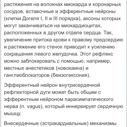
растяжения на волокнах миокарда и коронарных
сосудов, вставочные и эфферентные нейроны
(клетки Догеля I, II и III порядка), аксоны которых
могут заканчиваться на миокардиоцитах,
расположенных в другом отделе сердца. Так,
увеличение притока крови к правому предсердию
и растяжение его стенок приводит к усилению
сокращения левого желудочка. Этот рефлекс
можно заблокировать с помощью, например,
местных анестетиков (новокаина) и
ганглиоблокаторов (беизогексония).
Эфферентный нейрон внутрисердечной
рефлекторной дуги может быть общим с
эфферентным нейроном парасимпатического
нерва (п. vagus), который иннервирует сердечную
мышцу.
Внесердечные (эстракардиальные) механизмы