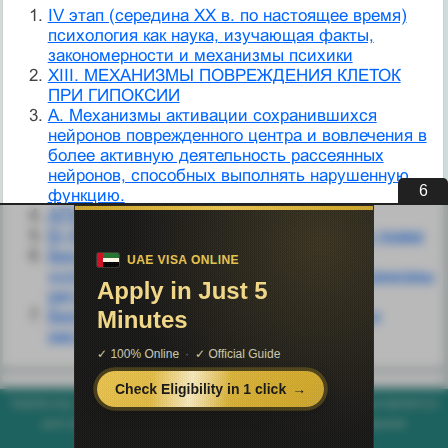
IV этап (середина XX в. по настоящее время)
психология как наука, изучающая факты,
закономерности и механизмы психики
XIII. МЕХАНИЗМЫ ПОВРЕЖДЕНИЯ КЛЕТОК
ПРИ ГИПОКСИИ
А. Механизмы активации сохранившихся
нейронов поврежден­ного центра и вовлечения в
более активную деятельность рассеян­ных
нейронов, способных выполнять нарушенную
5
функцию.
АПОПТОЗ. МЕХАНИЗМЫ АПОПТОЗА
Б) Юридические механизмы реализации права
Безусловнорефлекторные,
условнорефлекторные, гуморальные механизмы
регуляции половых функций.
Биохимические механизмы сокращения и
расслабления мышц
helpiks.org - Хелпикс.Орг - 2014-2026 год. Материал сайта представляется
для ознакомительного и учебного использования. |
Поддержка
Генерация страницы за: 0.003 сек.