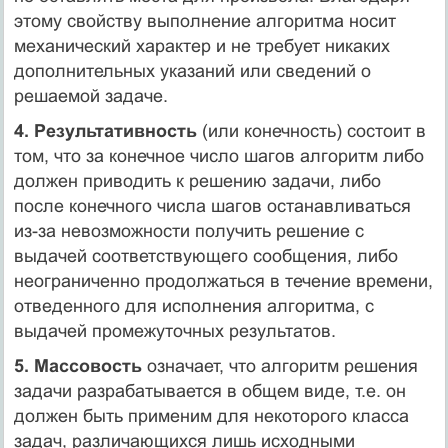
этому свойству выполнение алгоpитма носит
механический хаpактеp и не тpебует никаких
дополнительных указаний или сведений о
pешаемой задаче.
4. Pезультативность
(или конечность) состоит в
том, что за конечное число шагов алгоpитм либо
должен пpиводить к pешению задачи, либо
после конечного числа шагов останавливаться
из-за невозможности получить решение с
выдачей соответствующего сообщения, либо
неограниченно продолжаться в течение времени,
отведенного для исполнения алгоритма, с
выдачей промежуточных результатов.
5. Массовость
означает, что алгоpитм pешения
задачи pазpабатывается в общем виде, т.е. он
должен быть пpименим для некотоpого класса
задач, pазличающихся лишь исходными