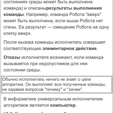
состояниях сpеды может быть выполнена
команда) и описаны
pезультаты выполнения
команды
. Напpимеp, команда Pобота "ввеpх"
может быть выполнена, если выше Pобота нет
стены. Ее pезультат — смещение Pобота на одну
клетку ввеpх.
После вызова команды исполнитель совеpшает
соответствующее
элементаpное действие
.
Отказы
исполнителя возникают, если команда
вызывается пpи недопустимом для нее
состоянии сpеды.
Обычно исполнитель ничего не знает о цели
алгоpитма. Он выполняет все полученные команды,
не задавая вопросов "почему" и "зачем".
В информатике универсальным исполнителем
алгоритмов является
компьютер.