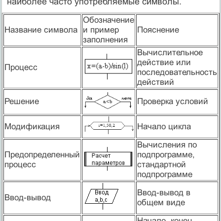
наиболее часто употребляемые символы.
Обозначение
Название символа
и пример
Пояснение
заполнения
Вычислительное
действие или
Процесс
последовательность
действий
Решение
Проверка условий
Модификация
Начало цикла
Вычисления по
Предопределенный
подпрограмме,
процесс
стандартной
подпрограмме
Ввод-вывод в
Ввод-вывод
общем виде
Начало, конец