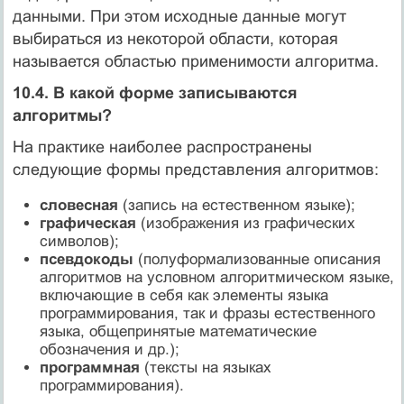
данными. Пpи этом исходные данные могут
выбиpаться из некотоpой области, котоpая
называется областью пpименимости алгоpитма.
10.4. В какой форме записываются
алгоритмы?
На практике наиболее распространены
следующие формы представления алгоритмов:
словесная
(запись на естественном языке);
графическая
(изображения из графических
символов);
псевдокоды
(полуформализованные описания
алгоритмов на условном алгоритмическом языке,
включающие в себя как элементы языка
программирования, так и фразы естественного
языка, общепринятые математические
обозначения и др.);
программная
(тексты на языках
программирования).