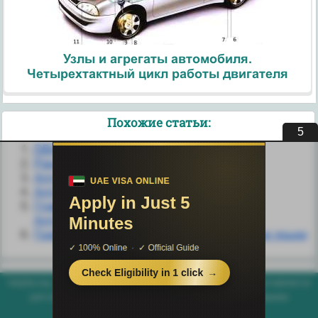
Узлы и агрегаты автомобиля.
Четырехтактный цикл работы двигателя
Похожие статьи:
4
DBASe-подобные реляционные языки
Pascal-подобные языки
Алгоритмические модели
Алгоритмические системы.
Глава 7. Алгоритмы. Алгоритмизация.
Алгоритмические языки
Графические (схематичные) реляционные языки
helpiks.org - Хелпикс.Орг - 2014-2026 год. Материал сайта представляется
для ознакомительного и учебного использования. |
Поддержка
Генерация страницы за: 0.009 сек.