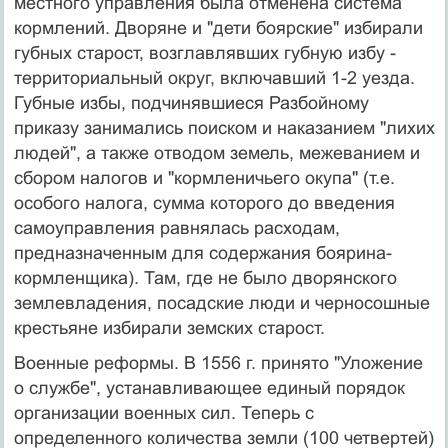
местного управления была отменена система
кормлений. Дворяне и "дети боярские" избирали
губных старост, возглавлявших губную избу -
территориальный округ, включавший 1-2 уезда.
Губные избы, подчинявшиеся Разбойному
приказу занимались поиском и наказанием "лихих
людей", а также отводом земель, межеванием и
сбором налогов и "кормленичьего окупа" (т.е.
особого налога, сумма которого до введения
самоуправления равнялась расходам,
предназначенным для содержания боярина-
кормленщика). Там, где не было дворянского
землевладения, посадские люди и черносошные
крестьяне избирали земских старост.
Военные реформы. В 1556 г. принято "Уложение
о службе", устанавливающее единый порядок
организации военных сил. Теперь с
определенного количества земли (100 четвертей)