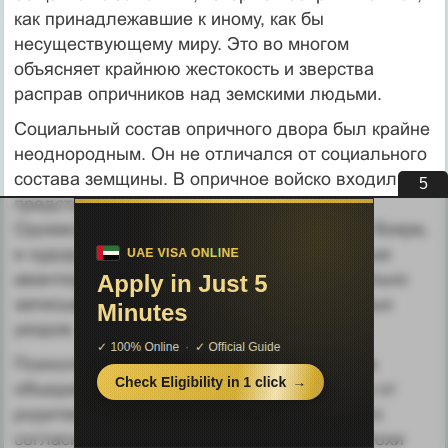
как принадлежавшие к иному, как бы
несуществующему миру. Это во многом
объясняет крайнюю жестокость и зверства
расправ опричников над земскими людьми.
Социальный состав опричного двора был крайне
неоднородным. Он не отличался от социального
состава земщины. В опричное войско входили и
4
представители знати - князья (Сицкий,
Одоевский, Хованский, Трубецкие и др.) и бояре,
и худородные дети боярские, и иностранные
авантюристы. Зачастую в опричнину насильно
записывали служилых людей определенных
уездов.
Психология опричного войска. Опричников
объединяла преданность царю, отречение от
родителей и принятых норм поведения, что
согласно религиозным представлениям эпохи