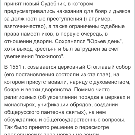
принят новый Судебник, в котором
предусматривались наказания для бояр и дьяков
за должностные преступления (например,
взяточничество), а также ограничены судебные
права наместников, в первую очередь, в
отношении дворян. Сохранялся "Юрьев день",
хотя выход крестьян и был затруднен за счет
увеличения "пожилого".
В 1551 г. созывается церковный Стоглавый собор
(его постановления состояли из ста глав), на
котором присутствовали, наряду с духовенством,
бояре и верхи дворянства. Помимо чисто
религиозных (об укреплении порядка в церквах и
монастырях, унификации обрядов, создании
общерусского пантеона святых), на нем
обсуждались и общегосударственные вопросы.
Так было принято решение о пересмотре
владельческих прав церкви на земли,