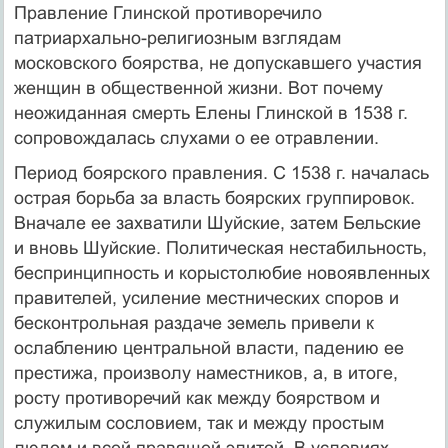
Правление Глинской противоречило
патриархально-религиозным взглядам
московского боярства, не допускавшего участия
женщин в общественной жизни. Вот почему
неожиданная смерть Елены Глинской в 1538 г.
сопровождалась слухами о ее отравлении.
Период боярского правления. С 1538 г. началась
острая борьба за власть боярских группировок.
Вначале ее захватили Шуйские, затем Бельские
и вновь Шуйские. Политическая нестабильность,
беспринципность и корыстолюбие новоявленных
правителей, усиление местнических споров и
бесконтрольная раздаче земель привели к
ослаблению центральной власти, падению ее
престижа, произволу наместников, а, в итоге,
росту противоречий как между боярством и
служилым сословием, так и между простым
людом и всей правящей элитой. В условиях