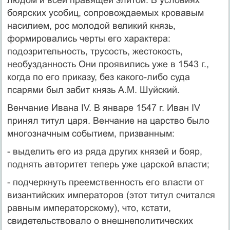
боярских усобиц, сопровождаемых кровавым
насилием, рос молодой великий князь,
формировались черты его характера:
подозрительность, трусость, жестокость,
необузданность Они проявились уже в 1543 г.,
когда по его приказу, без какого-либо суда
псарями был забит князь А.М. Шуйский.
Венчание Ивана IV. В январе 1547 г. Иван IV
принял титул царя. Венчание на царство было
многозначным событием, призванным:
- выделить его из ряда других князей и бояр,
поднять авторитет теперь уже царской власти;
- подчеркнуть преемственность его власти от
византийских императоров (этот титул считался
равным императорскому), что, кстати,
свидетельствовало о внешнеполитических