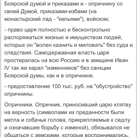
Боярской думой и приказами и - опричнину со
своей Думой, приказами-избами (на
монастырский лад - "кельями"), войском;
- право царя полностью и бесконтрольно
распоряжаться жизнью и имуществом людей,
которых он "волен казнить и миловать" без суда и
следствия. Самодержавная власть царя
простиралась на всю Россию и в земщине Иван
IV так же карал "изменников" без санкции
Боярской думы, как и в опричнине.
- предоставление 100 тыс. руб. на "обустройство"
опричнины.
Опричники. Опричник, приносивший царю клятву
на верность (символами их преданности были
метла и собачья голова, прикрепляемые к седлу
и означавшие борьбу с изменой), обязывался не
общаться с земскими, которые воспринимались,