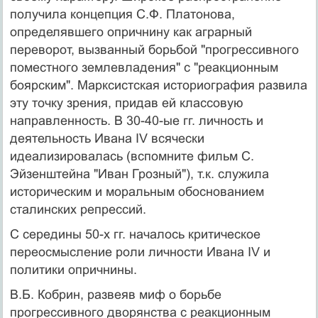
получила концепция С.Ф. Платонова,
определявшего опричнину как аграрный
переворот, вызванный борьбой "прогрессивного
поместного землевладения" с "реакционным
боярским". Марксистская историография развила
эту точку зрения, придав ей классовую
направленность. В 30-40-ые гг. личность и
деятельность Ивана IV всячески
идеализировалась (вспомните фильм С.
Эйзенштейна "Иван Грозный"), т.к. служила
историческим и моральным обоснованием
сталинских репрессий.
С середины 50-х гг. началось критическое
переосмысление роли личности Ивана IV и
политики опричнины.
В.Б. Кобрин, развеяв миф о борьбе
прогрессивного дворянства с реакционным