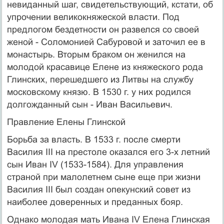
невиданный шаг, свидетельствующий, кстати, об
упрочении великокняжеской власти. Под
предлогом бездетности он развелся со своей
женой - Соломонией Сабуровой и заточил ее в
монастырь. Вторым браком он женился на
молодой красавице Елене из княжеского рода
Глинских, перешедшего из Литвы на службу
московскому князю. В 1530 г. у них родился
долгожданный сын - Иван Васильевич.
Правление Елены Глинской
Борьба за власть. В 1533 г. после смерти
Василия III на престоле оказался его 3-х летний
сын Иван IV (1533-1584). Для управления
страной при малолетнем сыне еще при жизни
Василия III был создан опекунский совет из
наиболее доверенных и преданных бояр.
Однако молодая мать Ивана IV Елена Глинская