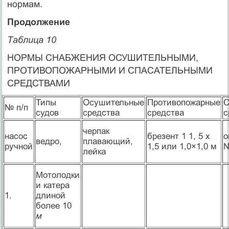
нормам.
Продолжение
Таблица 10
НОРМЫ СНАБЖЕНИЯ ОСУШИТЕЛЬНЫМИ,
ПРОТИВОПОЖАРНЫМИ И СПАСАТЕЛЬНЫМИ
СРЕДСТВАМИ
Типы
Осушительные
Противопожарные
С
№ п/п
судов
средства
средства
с
черпак
насос
брезент 1 1, 5 х
о
ведро,
плавающий,
ручной
1,5 или 1,0×1,0 м
№
лейка
Мотолодки
и катера
1.
длиной
более 10
м