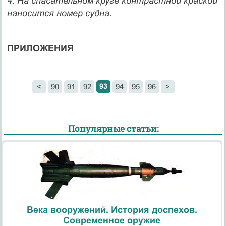
4. На спасательном круге контрастной краской
наносится номер судна.
ПРИЛОЖЕНИЯ
93
<
90
91
92
94
95
96
>
Популярные статьи:
Века вооружений. История доспехов.
Современное оружие