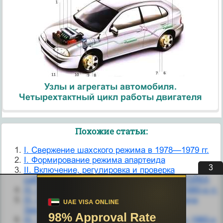
Узлы и агрегаты автомобиля.
Четырехтактный цикл работы двигателя
Похожие статьи:
I. Свержение шахского режима в 1978—1979 гг.
I. Формирование режима апартеида
2
II. Включение, регулировка и проверка
работоспособности крм в режиме НАСТРОЙКА
III. Стабилизация исламского режима в 1980-е гг.
III. Становление режима короля Мухаммеда
Захир-шаха
III. Укрепление шахского режима к началу 1960-х