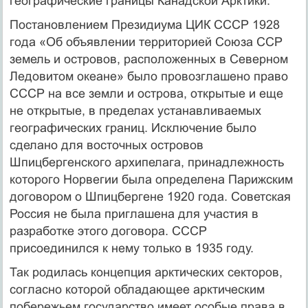
географические границы Канадской Арктики.
Постановлением Президиума ЦИК СССР 1928
года «Об объявлении территорией Союза ССР
земель и островов, расположенных в Северном
Ледовитом океане» было провозглашено право
СССР на все земли и острова, открытые и еще
не открытые, в пределах устанавливаемых
географических границ. Исключение было
сделано для восточных островов
Шпицбергенского архипелага, принадлежность
которого Норвегии была определена Парижским
договором о Шпицбергене 1920 года. Советская
Россия не была приглашена для участия в
разработке этого договора. СССР
присоединился к нему только в 1935 году.
Так родилась концепция арктических секторов,
согласно которой обладающее арктическим
побережьем государство имеет особые права в