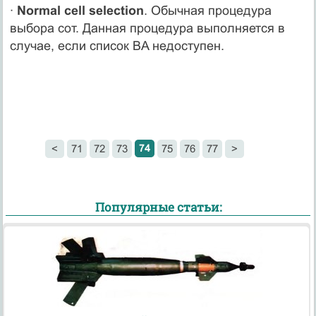
·
Normal cell selection
. Обычная процедура
выбора сот. Данная процедура выполняется в
случае, если список BA недоступен.
74
<
71
72
73
75
76
77
>
Популярные статьи: