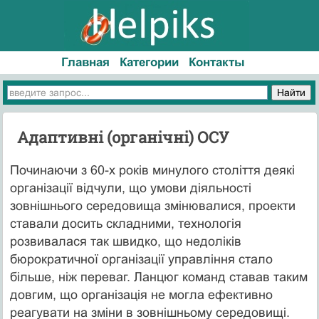
Главная
Категории
Контакты
Адаптивні (органічні) ОСУ
Починаючи з 60-х років минулого сто­ліття деякі
організації відчули, що умови діяльності
зовнішнього середовища змінювалися, проекти
ставали досить складними, техно­логія
розвивалася так швидко, що недоліків
бюрократичної організації управління стало
більше, ніж переваг. Ланцюг команд ставав таким
довгим, що організація не могла ефективно
реагувати на зміни в зо­внішньому середовищі.