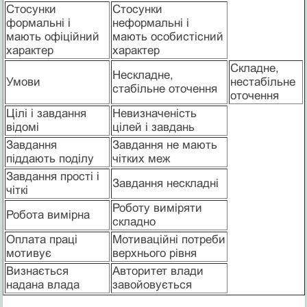
Стосунки
Стосунки
формальні і
неформальні і
мають офіційний
мають особистісний
характер
характер
Складне,
Нескладне,
Умови
нестабільне
стабільне оточення
оточення
Цілі і завдання
Невизначеність
відомі
цілей і завдань
Завдання
Завдання не мають
піддають поділу
чітких меж
Завдання прості і
Завдання нескладні
чіткі
Роботу виміряти
Робота вимірна
складно
Оплата праці
Мотиваційні потреби
мотивує
верхнього рівня
Визнається
Авторитет влади
надана влада
завойовується