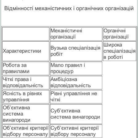
Відмінності механістичних і органічних організацій
Механістичні
Органічні
організації
організації
Широка
Вузька спеціалізація
Характеристики
спеціалізація
робіт
в роботі
Робота за
Мало правил і
правилами
процедур
Чіткі права і
Амбіціозна
відповідальність
відповідальність
Ясність в рівнях
Рівні управління не
управління
чіткі
Об’єктивна
Суб’єктивна
система
система винагороди
винагороди
Об’єктивні критерії
Суб’єктивні критерії
відбору персоналу
відбору персоналу