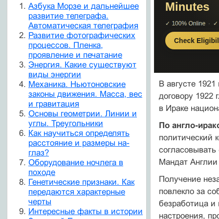
Азбука Морзе и дальнейшее
развитие телеграфа.
Автоматическая телеграфия
Развитие фотографических
процессов. Пленка,
проявление и печатание
Энергия. Какие существуют
виды энергии
В августе 1921
Механика. Ньютоновские
законы движения. Масса, вес
договору 1922 
и гравитация
в Ираке национ
Основы геометрии. Линии и
углы. Треугольники
По англо-ирак
Как научиться определять
политический к
расстояние и размеры на-
согласовывать 
глаз?
Мандат Англии
Оборудование ночлега в
походе
Получение нез
Генетические признаки. Как
повлекло за со
передаются характерные
черты
безработица и 
Интересные факты в истории
настроения, пр