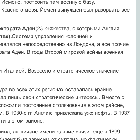
Йемене, построить там военную базу,
е Красного моря, Йемен вынужден был разорвать все
ектората Аден
(23 княжества, с которыми Англия
тве).
Система управления колонией и
правлялся непосредственно из Лондона, а все прочие
ората Аден. В годы Второй мировой войны военная
 Италией. Возросло и стратегическое значение
ра во всех этих регионах оставалась крайне
ала лишь свои стратегические интересы. Вместе с
покоили постоянные столкнове­ния в этом районе,
 В 1930-е гг. Англию привлекала уже нефть. В 1937
ти в этом районе.
ива, англичане имели давние связи: еще в 1899 г.
увейт был зависим от султана, но фактически