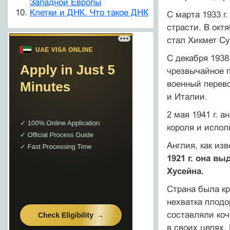
Западной Европы
Клетки и ДНК. Что такое ДНК
С марта 1933 г
страсти. В ок­
стал Хикмет Су
С декабря 1938
чрезвычайное п
военный перев
и Италии.
2 мая 1941 г. 
короля и испол
Англия, как из
1921 г. она вы
Хусейна.
Страна была кр
нехватка плодо
составляли коч
в своих целях.