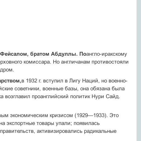
Фейсалом, братом Абдуллы. По
англо-иракскому
верховного ко­миссара. Но англичанам противостояли
адром.
арством,
в 1932 г. вступил в Лигу Наций, но военно-
ские совет­ники, военные базы, она обязана была
а возглавил проанглийский политик Нури Сайд.
вым экономическим кризисом (1929—1933). Это
на экспорт­ные товары упали; появилась
 правительств, активизировались ра­дикальные