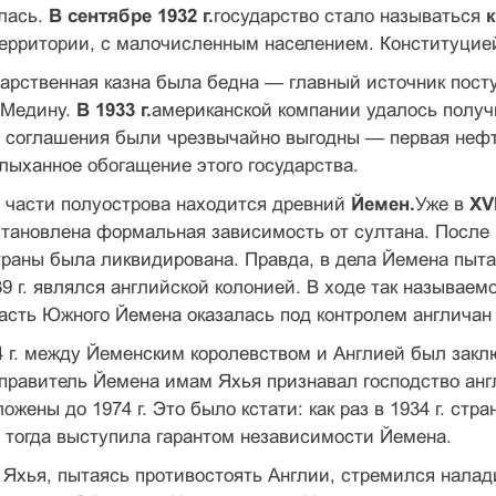
лась.
В сентябре 1932 г.
государство стало называться
ерритории, с малочисленным населением. Кон­ституцие
арственная казна была бедна — главный источник пост
 Медину.
В 1933 г.
американской компании удалось получ
 соглашения были чрез­вычайно выгодны — первая нефть 
лыханное обогащение этого государства.
й части полуострова находится древний
Йемен.
Уже в
XVI
становлена формальная зависимость от султана. После 
раны была ликвидирована. Правда, в дела Йемена пыта
39 г. являлся английской колони­ей. В ходе так называе
асть Южного Йемена оказалась под контролем англи­ча
 г. между Йеменским королевством и Англией был закл
 правитель Йемена имам Яхья признавал господство ан
ожены до 1974 г. Это было кстати: как раз в 1934 г. ст
 тогда выступила гарантом неза­висимости Йемена.
Яхья, пытаясь противостоять Англии, стремился налад