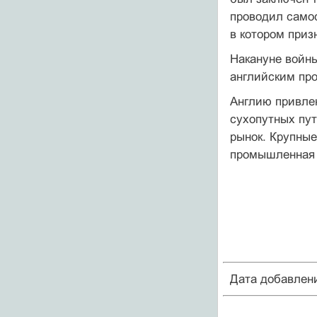
проводил самос
в котором приз
Накануне войны
английским про
Англию привлек
сухопутных пут
рынок. Крупные
промышленная д
Дата добавлен