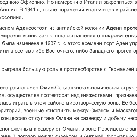
оседнюю Эфиопию. Но намерению Италии закрепиться в 
Англия. В 1941 г., после поражений итальянцев в район
уссолини.
еменом
Аден
состоял из английской колонии
Аден
и
прот
 мировой войны заключила соглашения
о покровительс
 была изменена в 1937 г.: с этого времени порт Аден у
или в состав либо Восточного, либо Запад­ного протект
 сыграла большую роль в противоборстве с Германией и
дена расположен
Оман.
Социально-экономическая структу
ия, осуществляя протекторат над княжествами, признав
лась играть в этом районе миротворческую роль. Ее бес
рриторий, военные конфликты между Оманом и Маскатом.
а концессию от султана Омана на развед­ку и добычу неф
сположенным к северу от Омана, в зоне Персидско­го зал
айный договор между Кувейтом и Англией. Формально К