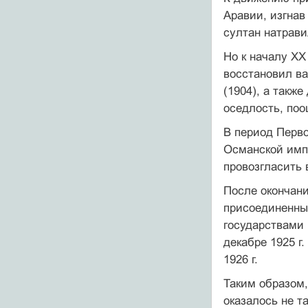
Аравии, изгнав
султан натрави
Но к началу XX
восстановил ва
(1904), а такж
оседлость, поо
В период Перв
Османской им­п
провозгласить 
После окончани
присоединенным
государствами 
декабре 1925 г
1926 г.
Таким образом,
оказалось не т