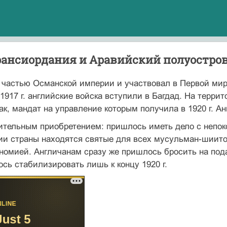
 Трансиордания и Аравийский полуостро
 частью Османской империи и участвовал в Первой мир
1917 г. английские войска вступили в Багдад. На терри
ак, мандат на управ­ление которым получила в 1920 г. Ан
тельным приобретением: пришлось иметь дело с не­пок
рии страны находятся святые для всех мусульман-шиит
ономией. Англичанам сразу же пришлось бросить на по
сь стабилизировать лишь к концу 1920 г.