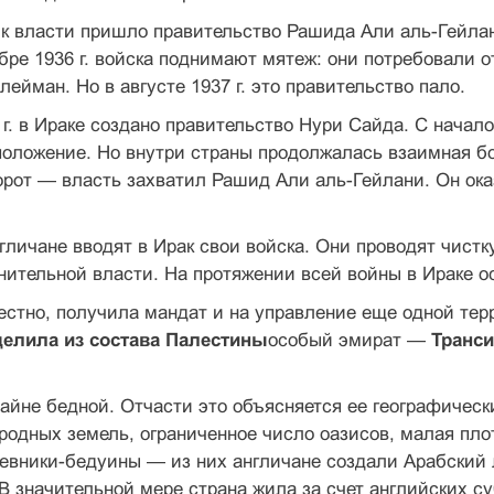
. к власти пришло правительство Рашида Али аль-Гейла
тябре 1936 г. войска поднимают мятеж: они потребовали
лейман. Но в августе 1937 г. это правительство пало.
 г. в Ираке создано правительство Нури Сайда. С на­ча
оло­жение. Но внутри страны продолжалась взаимная бор
орот — власть захватил Рашид Али аль-Гейлани. Он ок
англичане вводят в Ирак свои войска. Они проводят чис
­нительной власти. На протяжении всей войны в Ираке ос
вестно, получила мандат и на управление еще одной т
де­лила из состава Палестины
особый эмират —
Транс
айне бедной. Отчасти это объясняется ее географи­чес
­родных земель, ограниченное число оазисов, малая пло
евники-бедуины — из них англичане создали Арабский л
 В значительной мере страна жила за счет ан­глийских 