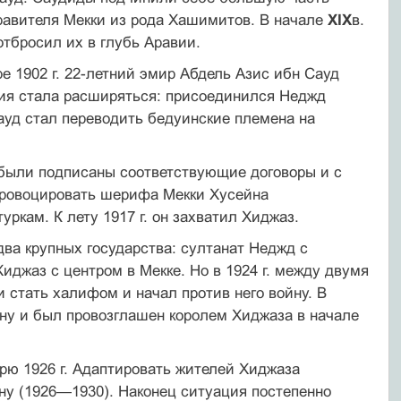
авителя Мек­ки из рода Хашимитов. В начале
XIX
в.
тбросил их в глубь Аравии.
ре 1902 г. 22-летний эмир Абдель Азис ибн Сауд
рия стала расширяться: присоединился Неджд
ауд стал переводить бедуин­ские племена на
 были подписаны соответствующие договоры и с
провоциро­вать шерифа Мекки Хусейна
уркам. К лету 1917 г. он захватил Хиджаз.
ва крупных государства: султанат Неджд с
джаз с центром в Мекке. Но в 1924 г. между двумя
стать халифом и начал против не­го войну. В
дину и был провозглашен королем Хиджаза в начале
арю 1926 г. Адаптировать жителей Хиджаза
ну (1926—1930). Наконец ситуация постепенно