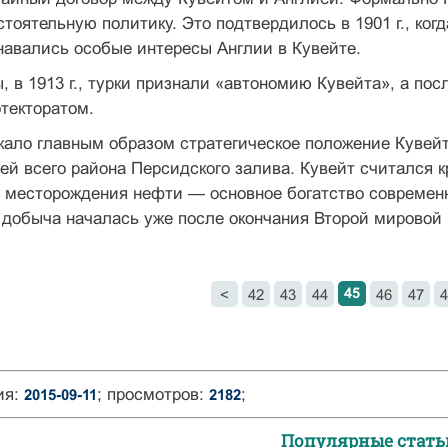
тоятельную поли­тику. Это подтвердилось в 1901 г., ко
навались особые интересы Англии в Кувейте.
, в 1913 г., турки признали «автономию Кувейта», а по
­текторатом.
ало главным образом стратегическое положение Кувейта
ей всего района Персидского залива. Кувейт считался
 месторождения нефти — основное богатство современно
обыча началась уже после окон­чания Второй мировой
45
<
42
43
44
46
47
4
ия:
; просмотров:
;
2015-09-11
2182
Популярные стать