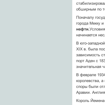
стабилизирова
обширным по т
Поначалу госуд
города Мекку и
нефти.
Условия
начинается нес
В юго-западно
XIX в. была по
зависимость ст
порт Аден с 18
значительная ч
В феврале 1934
королевства, а
споры были отл
Аравии. Англия
Король Йемена 