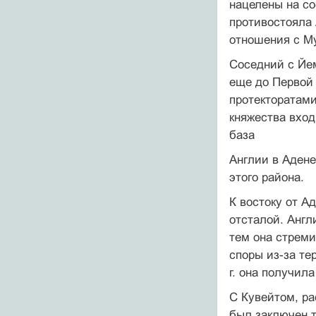
нацелены на с
противостояла 
отношения с М
Соседний с Й
еще до Первой
протекторатами
княжества вход
база
Англии в Адене
этого района.
К востоку от А
отсталой. Англ
тем она стреми
споры из-за те
г. она получил
С Кувейтом, ра
был заключен т