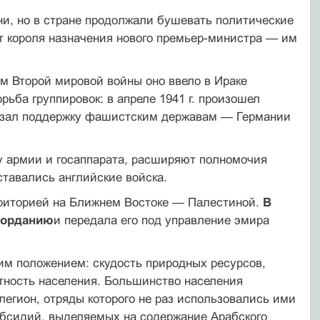
ни, но в стране продолжали бушевать политические
 от короля назначения нового премьер-министра — им
лом Второй мировой войны оно ввело в Ираке
ьба группиро­вок: в апреле 1941 г. произошел
азал поддержку фашистским держа­вам — Германии
тку армии и госаппарата, расширяют полномочия
тавались ан­глийские войска.
ерриторией на Ближнем Востоке — Палестиной.
В
иорданию
и переда­ла его под управление эмира
ким положением: скудость природных ресурсов,
тность населе­ния. Большинство населения
егион, отряды которого не раз использо­вались ими
субсидий, выделяемых на содержание Арабского