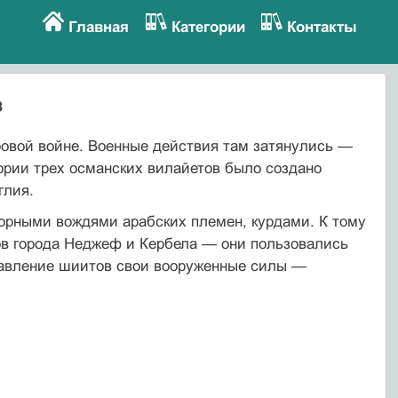
Главная
Категории
Контакты
в
овой войне. Военные действия там затянулись —
тории трех ос­манских вилайетов было создано
глия.
орными вождями арабских племен, курдами. К тому
ов города Неджеф и Кербела — они пользовались
давление шиитов свои вооруженные силы —