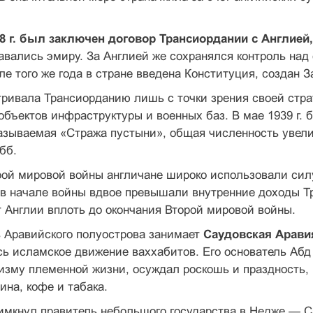
8 г. был заключен договор Трансиордании с Англией,
авались эмиру. За Англией же сохранялся контроль на
ле того же года в стране введена Конституция, создан З
тривала Трансиорданию лишь с точки зрения своей стр
объектов инфраструктуры и военных баз. В мае 1939 г. б
называемая «Стража пустыни», общая численность увел
бб.
ой мировой войны англичане широко использова­ли силу
 в начале войны вдвое превышали внутренние доходы Т
 Англии вплоть до окон­чания Второй мировой войны.
 Аравийского полуострова занимает
Саудовская Арави
 ис­ламское движение ваххабитов. Его основатель Абд 
тизму племенной жизни, осуждал роскошь и праздность, 
ина, кофе и табака.
имкнул правитель небольшого государства в Недже — 