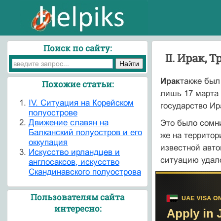
Поиск по сайту:
II. Ирак,
Ирак
также был
Похожие статьи:
лишь 17 марта 
IV. Ситуация на Корейском
государство Ир
полуострове
Движение славян на
Это было сомни
Балканский полуостров и его
же на террито­
оккупация
известной авт
Искусство ирландцев и
ситуацию удало
англосаксов, искусство
Скандинавского полуострова
Пользователям сайта
интересно: