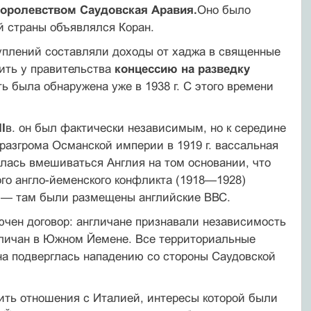
королевством Саудовская Аравия.
Оно было
й страны объявлялся Коран.
уплений составляли доходы от хаджа в священные
ить у прави­тельства
концессию на разведку
была обнаружена уже в 1938 г. С это­го времени
I
в. он был фактически независимым, но к середине
разгрома Османской империи в 1919 г. вассальная
лась вмешиваться Англия на том основании, что
мого англо-йеменского конфликта (1918—1928)
н — там были размещены английские ВВС.
ючен договор: англичане признавали независимость
гличан в Юж­ном Йемене. Все территориальные
рана подверглась нападению со стороны Саудовской
ить отношения с Италией, интересы которой были