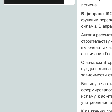
легиона.
В феврале 192
функции перед
силами. В апре
Англия рассма
строительству 
включена так 
англичанин Глэ
С началом Втор
нужды легиона
зависимости от
Большую часть
сформировалось
исламу, к аске
употребления в
К движению пр