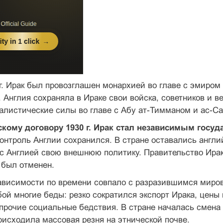
 г. Ирак был провозглашен монархией во главе с эми­ром
г. Англия сохраняла в Ираке свои войска, советников и 
алистические силы во главе с Абу ат-Тимманом и ас-С
скому договору 1930 г. Ирак стал независимым госу­д
онтроль Англии сохранился. В стране оставались англий
с Англией свою внешнюю политику. Правительство Ирак
 был отменен.
ависимости по времени совпало с разразившимся миро
бой многие беды: резко сократился экспорт Ирака, цены 
прочие социальные бед­ствия. В стране началась смена
оисходила массовая резня на этнической почве.