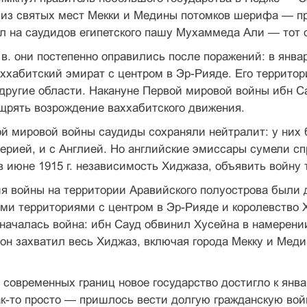
 из святых мест Мекки и Медины потомков шерифа — пр
л на саудидов египетского пашу Мухаммеда Али — тот о
 в. они постепенно оправились после поражений: в янва
ххабитский эмират с центром в Эр-Рияде. Его террито
е другие области. Накануне Первой мировой войны ибн С
щрять возрождение ваххабитского движения.
ой мировой войны саудиды сохраняли нейтралит: у них
ерией, и с Англией. Но английские эмиссары сумели с
в июне 1915 г. независи­мость Хиджаза, объявить войну т
я войны на территории Аравийского полуострова были д
и территориями с центром в Эр-Рияде и королевство Хи
началась война: ибн Сауд обвинил Хусейна в намерении 
. он захватил весь Хиджаз, включая города Мекку и Ме
 современных границ новое государство достигло к янв
ак-то просто — пришлось вести долгую гражданскую вой