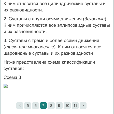
К ним относятся все цилиндрические суставы и
их разновидности.
2. Суставы с двумя осями движения (
двуосные
).
К ним причисляются все эллипсовидные суставы
и их разновидности.
3. Суставы с тремя и более осями движения
(
трех- или многоосные
). К ним относятся все
шаровидные суставы и их разновидности
Ниже представлена схема классификации
суставов:
Схема 3
7
<
5
6
8
9
10
11
>