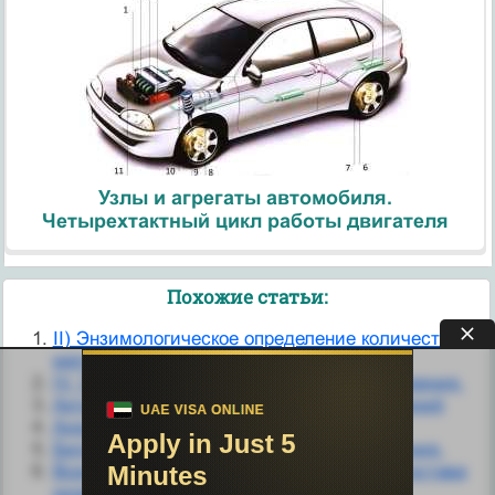
Узлы и агрегаты автомобиля.
Четырехтактный цикл работы двигателя
Похожие статьи:
II) Энзимологическое определение количества
метаболитов.
IV. Законы динамики вращательного движения.
Активные движения. Координация движений
Аномалии количества зубов.
Билет № 16. Развитие парадигмы движения.
Возрастные особенности количества и состава
крови