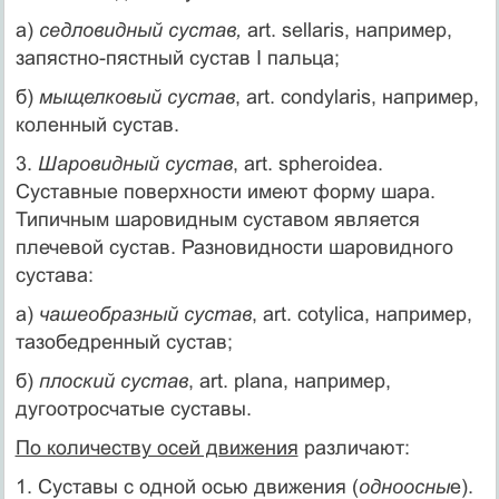
а)
седловидный сустав,
art. sellaris, например,
запястно-пястный сустав I пальца;
б)
мыщелковый сустав
, art. condylaris, например,
коленный сустав.
3.
Шаровидный сустав
, art. spheroidea.
Суставные поверхности имеют форму шара.
Типичным шаровидным суставом является
плечевой сустав. Разновидности шаровидного
сустава:
а)
чашеобразный сустав
, art. cotylica, например,
тазобедренный сустав;
б)
плоский сустав
, art. plana, например,
дугоотросчатые суставы.
По количеству осей движения
различают:
1. Суставы с одной осью движения (
одноосны
е).