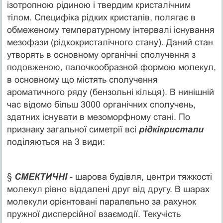
ізотропною рідиною і твердим кристалічним
тілом. Специфіка рідких кристалів, полягає в
обмеженому температурному інтервалі існування
мезофази (рідкокристалічного стану). Даний стан
утворять в основному органічні сполучення з
подовженою, палочкообразной формою молекул,
в основному що містять сполучення
ароматичного ряду (бензольні кільця). В нинішній
час відомо більш 3000 органічних сполучень,
здатних існувати в мезоморфному стані. По
признаку загальної симетрії всі
рідкікристали
поділяються на 3 види:
§
СМЕКТИЧНІ
- шарова будівля, центри тяжкості
молекул рівно віддалені друг від другу. В шарах
молекули орієнтовані паралельно за рахунок
пружної дисперсійної взаємодії. Текучість