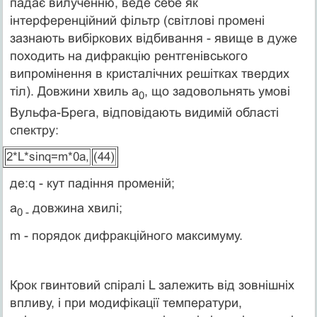
падає вилученню, веде себе як
інтерференційний фільтр (світлові промені
зазнають вибіркових відбивання - явище в дуже
походить на дифракцію рентгенівського
випромінення в кристалічних решітках твердих
тіл). Довжини хвиль a
, що задовольнять умові
0
Вульфа-Брега, відповідають видимій області
спектру:
2*L*sinq=m*0a,
(44)
де:q - кут падіння променій;
a
довжина хвилі;
0 -
m - порядок дифракційного максимуму.
Крок гвинтовий спіралі L залежить від зовнішніх
впливу, і при модифікації температури,