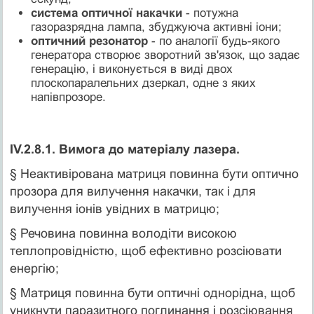
система оптичної накачки
- потужна
газоразрядна лампа, збуджуюча активні іони;
оптичний резонатор
- по аналогії будь-якого
генератора створює зворотний зв'язок, що задає
генерацію, і виконується в виді двох
плоскопаралельних дзеркал, одне з яких
напівпрозоре.
IV.2.8.1. Вимога до матеріалу лазера.
§ Неактивірована матриця повинна бути оптично
прозора для вилучення накачки, так і для
вилучення іонів увідних в матрицю;
§ Речовина повинна володіти високою
теплопровідністю, щоб ефективно розсіювати
енергію;
§ Матриця повинна бути оптичні однорідна, щоб
уникнути паразитного поглинання і розсіювання