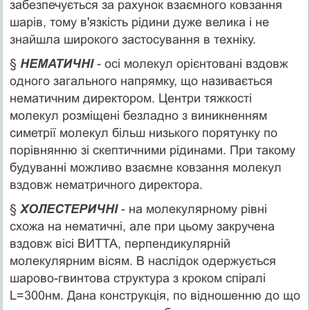
забезпечується за рахунок взаємного ковзання
шарів, тому в'язкість рідини дуже велика і не
знайшла широкого застосування в техніку.
§
НЕМАТИЧНІ
- осі молекул орієнтовані вздовж
одного загального напрямку, що називається
нематичним директором. Центри тяжкості
молекул розміщені безладно з виникненням
симетрії молекул більш низького порятунку по
порівнянню зі скептичними рідинами. При такому
будуванні можливо взаємне ковзання молекул
вздовж нематричного директора.
§
ХОЛЕСТЕРИЧНІ
- на молекулярному рівні
схожа на нематичні, але при цьому закручена
вздовж вісі ВИТТА, перпендикулярній
молекулярним вісям. В наслідок одержується
шарово-гвинтова структура з кроком спіралі
L=300нм. Дана конструкція, по відношенню до що