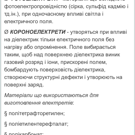
фотоелектропровідністю (сірка, сульфід кадмію і
тд.ін.), при одночасному впливі світла і
електричного поля.
Ø
КОРОНОЕЛЕКТРЕТИ
- утворяться при впливі
на діелектрик тільки електричного поля без
нагріву або опромінення. Поле вибирається
таким, щоб над поверхнею діелектрика виник
газовий розряд і іони, прискорені полем,
бомбардують поверховість діелектрика,
створюючи структурні дефекти і утворюють на
поверхні заряд.
Матеріали що використаються для
виготовлення електретів
:
§ політетрафторетилен;
§ поліетилентерефталат;
§ полікарбонат;