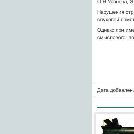
О.Н.Усанова, Э
Нарушения стру
слуховой памят
Однако при им
смыслового, ло
Дата добавлен