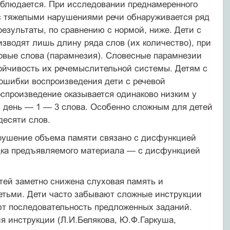
аблюдается. При исследовании преднамеренного
й с тяжелыми нарушениями речи обнаруживается ряд
езультаты, по сравнению с нормой, ниже. Дети с
изводят лишь длину ряда слов (их количество), при
 новые слова (парамнезия). Словесные парамнезии
ойчивость их речемыслительной системы. Детям с
ошибки воспроизведения дети с речевой
оспроизведение оказывается одинаково низким у
ий день — 1 — 3 слова. Особенно сложным для детей
десяти слов.
нарушение объема памяти связано с дисфункцией
ядка предъявляемого материала — с дисфункцией
тей заметно снижена слуховая память и
етьми. Дети часто забывают сложные инструкции
яют последовательность предложенных заданий.
ия инструкции (Л.И.Белякова, Ю.Ф.Гаркуша,