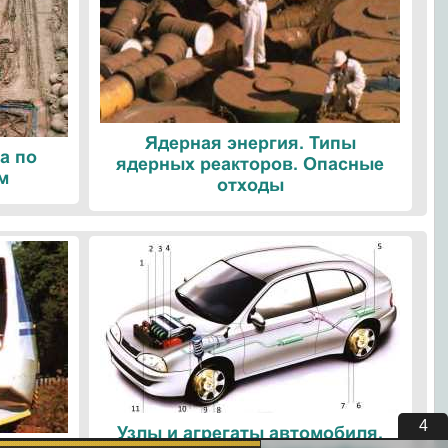
Ядерная энергия. Типы
а по
ядерных реакторов. Опасные
м
отходы
3
Узлы и агрегаты автомобиля.