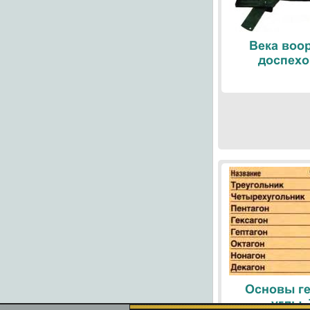
Века воо
доспехо
Основы ге
углы.