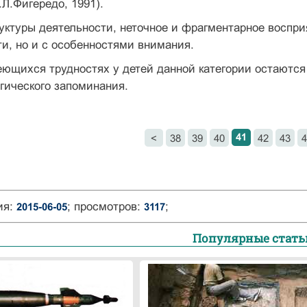
.Л.Фигередо, 1991).
ктуры деятельности, неточное и фрагментарное воспри
и, но и с особенностями внимания.
еющихся трудностях у детей данной категории остаютс
гического запоминания.
41
<
38
39
40
42
43
4
ия:
; просмотров:
;
2015-06-05
3117
Популярные стать