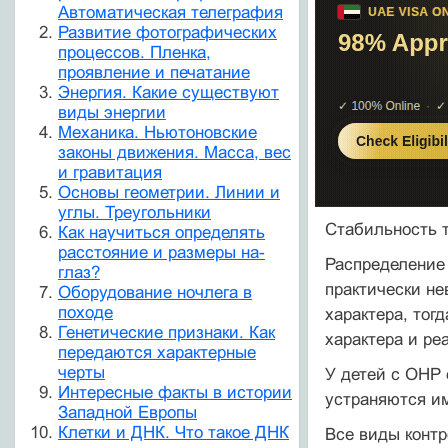
Автоматическая телеграфия
Развитие фотографических
процессов. Пленка,
проявление и печатание
Энергия. Какие существуют
виды энергии
Механика. Ньютоновские
законы движения. Масса, вес
и гравитация
Основы геометрии. Линии и
углы. Треугольники
Стабильность 
Как научиться определять
расстояние и размеры на-
Распределение 
глаз?
практически н
Оборудование ночлега в
походе
характера, то
Генетические признаки. Как
характера и ре
передаются характерные
черты
У детей с ОНР 
Интересные факты в истории
устраняются им
Западной Европы
Клетки и ДНК. Что такое ДНК
Все виды конт