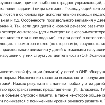
арушенными, причем наиболее страдает упреждающий, с
полнения задания) виды контроля. Последующий контрол
ляются в основном при дополнительной помощи педагога
зания и т.д. Особенности произвольного внимания у дет
ечений. Так, если для детей с нормой речевого развития
 экспериментатора» (дети смотрят на экспериментатора
полняют то или иное задание), то для детей с патоло
ющие: «посмотрел в окно (по сторонам)», «осуществляе
ь произвольного внимания у детей с тяжелыми нарушен
нарушению у них структуры деятельности (О.Н.Усанова,
нестической функции (памяти) у детей с ОНР обнаружи
от нормы. Исключение касается возможности продуктив
трией. Низкие результаты в данных пробах у этих дет
тью пространственных представлений (И.Т.Власенко, 1
 в объеме слуховой памяти, а также некоторое общее 
и понижается с понижением уровня речевого развития. Т