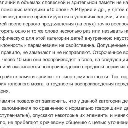
зличий в объемах словесной и зрительной памяти не н
 помощью методики «10 слов» А.Р.Лурия и др., у дете
они медленнее ориентируются в условиях задачи, и их р
ей после первого предъявления (на слух) точно воспро
торять одно и то же слово несколько раз или называть
ифическую для этой категории детей внутреннюю неуст
клонность к парамнезиям не свойственна. Допущенные 
к правило, не замечают и не исправляют. Отсроченное в
к, через 10 мин они воспроизводят 5 слов, на следующ
лией оказывается воспроизведение середины серии из 
тройств памяти зависит от типа доминантности. Так, 
ия головного мозга, а трудности воспроизведения пор
рия.
амяти позволяют заключить, что у данной категории де
ь запоминания по сравнению с нормально говорящими д
хступенчатые), опускают некоторые их элементы и мен
ило, не прибегают к речевому общению с целью уточнен