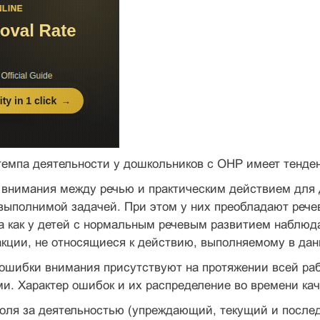
темпа деятельности у дошкольников с ОНР имеет тенде
внимания между речью и практическим действием для д
евыполнимой задачей. При этом у них преобладают реч
гда как у детей с нормальным речевым развитием набл
акции, не относящиеся к действию, выполняемому в да
ошибки внимания присутствуют на протяжении всей раб
и. Характер ошибок и их распределение во времени ка
роля за деятельностью (упреждающий, текущий и посл