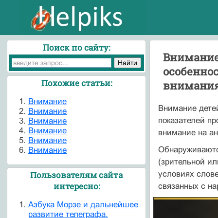
Поиск по сайту:
Внимание
особеннос
Похожие статьи:
внимани
Внимание
Внимание детей
Внимание
показателей пр
Внимание
Внимание
внимание на ан
Внимание
Обнаруживаютс
Внимание
(зрительной ил
условиях слове
Пользователям сайта
интересно:
связанных с н
Азбука Морзе и дальнейшее
развитие телеграфа.