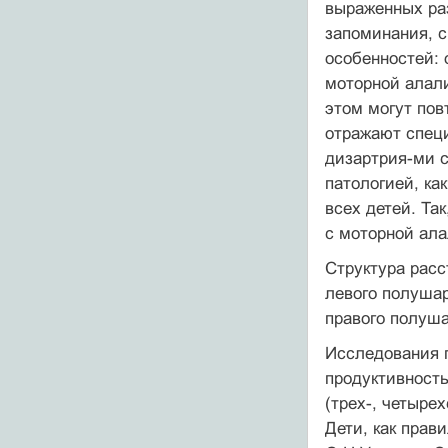
выраженных ра
запоминания, с
особенностей: 
моторной алали
этом могут пов
отражают спец
дизартрия-ми с
патологией, ка
всех детей. Та
с моторной ала
Структура расс
левого полушар
правого полуша
Исследования п
продуктивност
(трех-, четыре
Дети, как прав