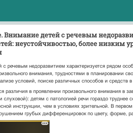
. Внимание детей с речевым недоразв
тей: неустойчивостью, более низким у
я
 с речевым недоразвитием характеризуется рядом особ
оизвольного внимания, трудностями в планировании св
ализе условий, поиске различных способов и средств в
я различия в проявлении произвольного внимания в за
и слуховой): детям с патологией речи гораздо труднее
сной инструкции, чем в условиях зрительной. В перво
арушением грубых дифференцировок по цвету, форме, р