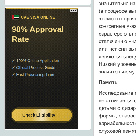
значительно н
(в процессе вы
элементы прояв
конкретные ука
характере отвл
отвлечению «на
или нет они вы
являются следу
Низкий уровен
значительному 
Память
Исследование м
не отличается 
детьми с дизар
формы, слабос
вариабельность
слуховой памят