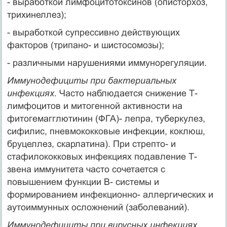
- выработкой лимфоцитотоксинов (описторхоз,
трихинеллез);
- выработкой супрессивно действующих
факторов (трипано- и шистосомозы);
- различными нарушениями иммунорегуляции.
Иммунодефициты при бактериальных
инфекциях.
Часто наблюдается снижение Т-
лимфоцитов и митогенной активности на
фитогемагглютинин (ФГА)- лепра, туберкулез,
сифилис, пневмококковые инфекции, коклюш,
бруцеллез, скарлатина). При стрепто- и
стафилококковых инфекциях подавление Т-
звена иммунитета часто сочетается с
повышением функции В- системы и
формированием инфекционно- аллергических и
аутоиммунных осложнений (заболеваний).
Иммунодефициты при вирусных инфекциях.