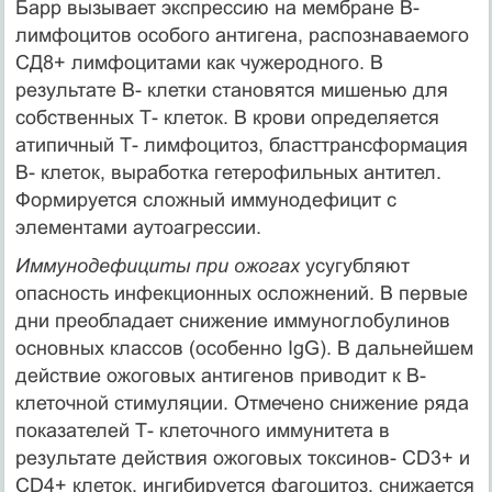
Барр вызывает экспрессию на мембране В-
лимфоцитов особого антигена, распознаваемого
СД8+ лимфоцитами как чужеродного. В
результате В- клетки становятся мишенью для
собственных Т- клеток. В крови определяется
атипичный Т- лимфоцитоз, бласттрансформация
В- клеток, выработка гетерофильных антител.
Формируется сложный иммунодефицит с
элементами аутоагрессии.
Иммунодефициты при ожогах
усугубляют
опасность инфекционных осложнений. В первые
дни преобладает снижение иммуноглобулинов
основных классов (особенно IgG). В дальнейшем
действие ожоговых антигенов приводит к В-
клеточной стимуляции. Отмечено снижение ряда
показателей Т- клеточного иммунитета в
результате действия ожоговых токсинов- CD3+ и
CD4+ клеток, ингибируется фагоцитоз, снижается