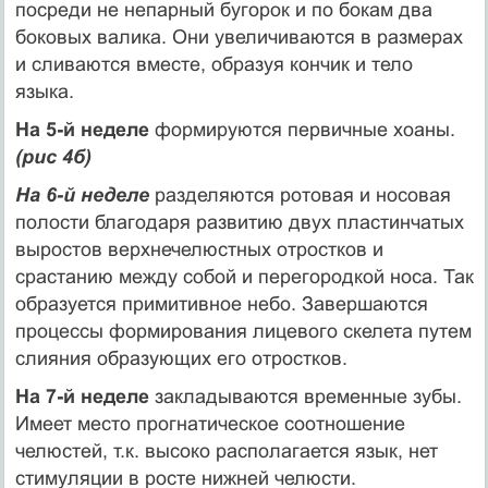
посреди не непарный бугорок и по бокам два
боковых валика. Они увеличиваются в размерах
и сливаются вместе, образуя кончик и тело
языка.
На 5-й неделе
формируются первичные хоаны.
(рис 4б)
На 6-й неделе
разделяются ротовая и носовая
полости благодаря развитию двух пластинчатых
выростов верхнечелюстных отростков и
срастанию между собой и перегородкой носа. Так
образуется прими­тивное небо. Завершаются
процессы формирования лицевого скелета путем
слияния образующих его отростков.
На 7-й неделе
закладываются временные зубы.
Имеет место прог­натическое соотношение
челюстей, т.к. высоко располагается язык, нет
стимуляции в росте нижней челюсти.