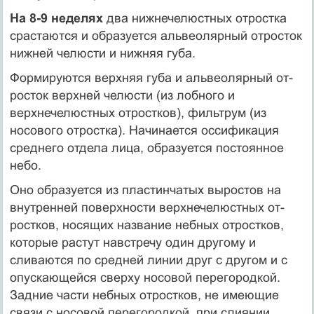
На 8-9 неделях
два нижнечелюстных отростка
срастаются и образуется альвеолярный отросток
нижней челюсти и нижняя губа.
Формируются верхняя губа и альвеолярный от­
росток верхней челюсти (из лоб­ного и
верхнечелюстных отростков), фильтрум (из
носового отростка). Начинается оссификация
среднего отдела лица, образуется постоянное
небо.
Оно образуется из пластинчатых выростов на
внутренней поверхности верхнечелюстных от­
ростков, носящих название небных отростков,
которые рас­тут навстречу один другому и
сливаются по средней линии друг с другом и с
опускающейся сверху носовой перегород­кой.
Задние части небных отростков, не имеющие
связи с но­совой перегородкой, при слиянии