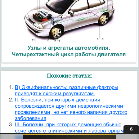
Узлы и агрегаты автомобиля.
Четырехтактный цикл работы двигателя
Похожие статьи:
B) Эквифинальность: различные факторы
приводят к схожим результатам.
II. Болезни, при которых деменция
сопровождается другими неврологическими
проявлениями, но нет явного наличия другого
заболевания
III. Болезни, при которых деменция обычно
5
сочетается с клиническими и лабо­раторными
признаками других заболеваний