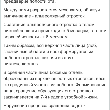
преддверие по­лости рта.
Между ними разрастается мезенхима, образуя
выпячивание - альвеолярный отросток.
Срастание альвеолярного отростка с телом
нижней челюсти происходит к 5 месяцам, с телом
верхней челюсти - к 6 месяцам.
Таким образом, вся верхняя часть лица (лоб,
глазнич­ные области и нос) формируется из
лобного отростка, ниж­няя из двух
нижнечелюстных.
В средней части лица боко­вые отделы
образованы из верхнечелюстных отростков, весь
же срединный участок из лобного. Формирова­ние
лица, сращение образующих его отростков
заканчива­ется на 7-й неделе утробной жизни.
Нарушение процесса сращения ведет к