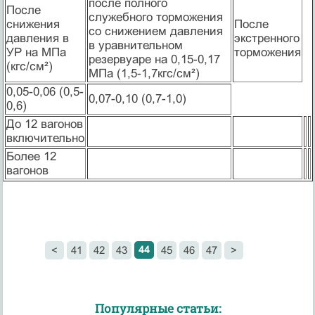
после полного
После
служебного торможения
снижения
После
со снижением давления
давления в
экстренного
в уравнительном
УР на МПа
торможения
резервуаре на 0,15-0,17
(кгс/см²)
МПа (1,5-1,7кгс/см²)
0,05-0,06 (0,5-
0,07-0,10 (0,7-1,0)
0,6)
До 12 вагонов
включительно
Более 12
вагонов
44
<
41
42
43
45
46
47
>
Популярные статьи: