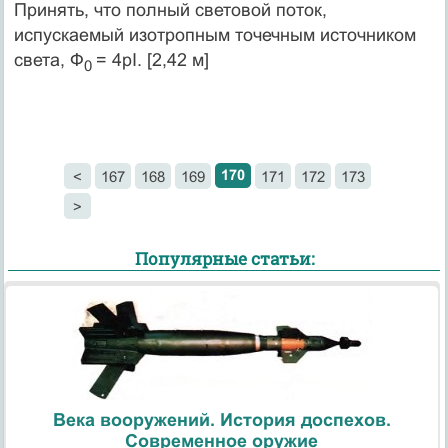
Принять, что полный световой поток,
испускаемый изотропным точечным источником
света, Ф
= 4pI. [2,42 м]
0
170
<
167
168
169
171
172
173
>
Популярные статьи:
Века вооружений. История доспехов.
Современное оружие