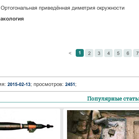
– Ортогональная приведённая диметрия окружности
макология
1
2
3
4
5
6
7
<
ия:
; просмотров:
;
2015-02-13
2451
Популярные стать