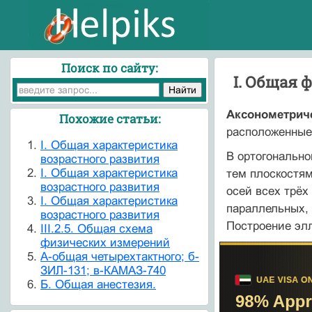
Поиск по сайту:
I. Общая 
Аксонометриче
Похожие статьи:
расположенные
I. Общая характеристика
В ортогональн
возрастного развития
I. Общая характеристика
тем плоскостям
возрастного развития
осей всех трёх
I. Общая характеристика
параллельных, 
возрастного развития
Построение элли
III.2.5. Общая схема
физических измерений
А-общая четырехтактного; б-
ЗИЛ-131; в-КАМАЗ-740
Б. Общая анестезия.