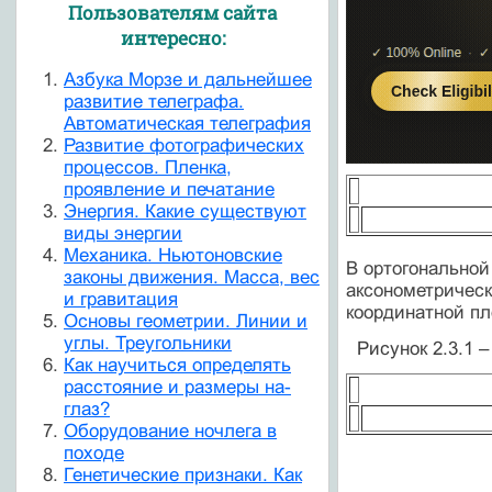
Пользователям сайта
интересно:
Азбука Морзе и дальнейшее
развитие телеграфа.
Автоматическая телеграфия
Развитие фотографических
процессов. Пленка,
проявление и печатание
Энергия. Какие существуют
виды энергии
Механика. Ньютоновские
В ортогональной
законы движения. Масса, вес
аксонометрическ
и гравитация
координатной п
Основы геометрии. Линии и
углы. Треугольники
Рисунок 2.3.1 
Как научиться определять
расстояние и размеры на-
глаз?
Оборудование ночлега в
походе
Генетические признаки. Как