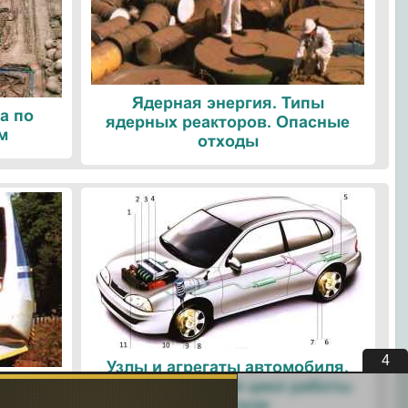
Ядерная энергия. Типы
а по
ядерных реакторов. Опасные
м
отходы
4
Узлы и агрегаты автомобиля.
ые
Четырехтактный цикл работы
ологии
двигателя