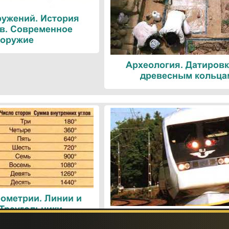
ружений. История
в. Современное
оружие
Археология. Датировк
древесным кольца
ометрии. Линии и
 Треугольники
Поезда. Современн
железнодорожные техн