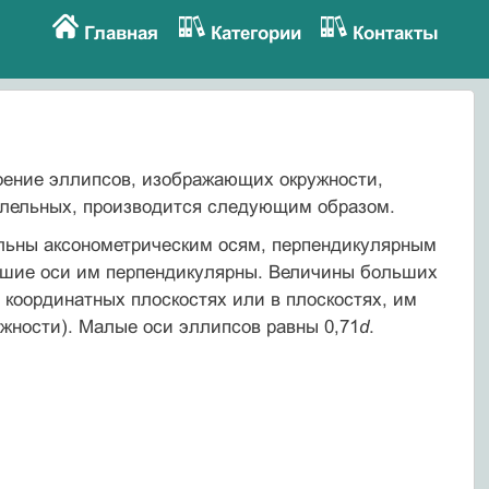
Главная
Категории
Контакты
оение эллипсов, изображающих окружности,
аллельных, производится следующим образом.
льны аксонометрическим осям, перпендикулярным
льшие оси им перпендикулярны. Величины больших
 координатных плоскостях или в плоскостях, им
ужности). Малые оси эллипсов равны 0,71
d
.