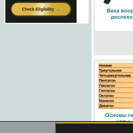
Века воо
доспехо
Основы ге
углы.