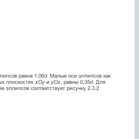
липсов равна 1,06
d
. Малые оси эллипсов как
ых плоскостях
хОу
и
уОz
, равны 0,35
d
. Для
ие эллипсов соответствует рисунку 2.3.2