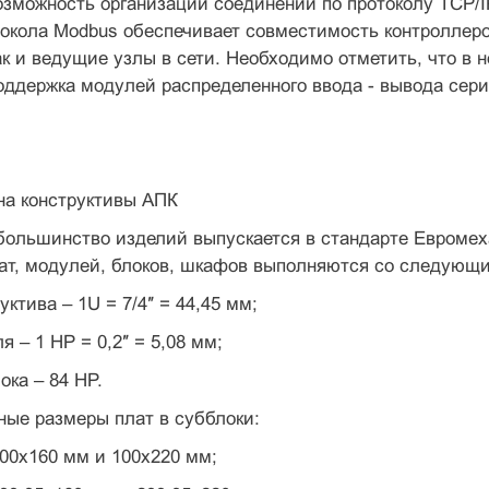
зможность организации соединений по протоколу TCP/I
окола Modbus обеспечивает совместимость контроллеро
ак и ведущие узлы в сети. Необходимо отметить, что в н
оддержка модулей распределенного ввода - вывода сер
на конструктивы АПК
ольшинство изделий выпускается в стандарте Евромех
лат, модулей, блоков, шкафов выполняются со следующ
уктива – 1U = 7/4″ = 44,45 мм;
 – 1 HP = 0,2″ = 5,08 мм;
ока – 84 HP.
ные размеры плат в субблоки:
00х160 мм и 100х220 мм;