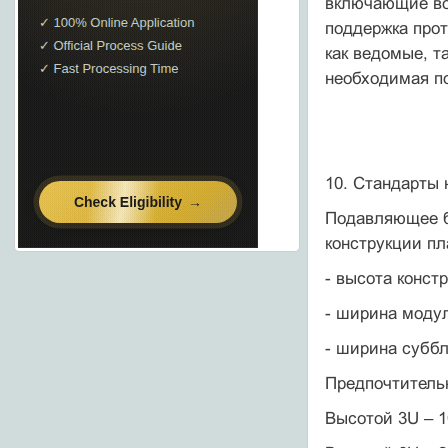
включающие во
поддержка прот
как ведомые, т
необходимая п
10. Стандарты 
Подавляющее б
конструкции п
- высота констр
- ширина модуля
- ширина суббл
Предпочтитель
Высотой 3U – 1