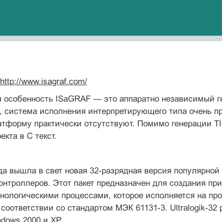
http://www.isagraf.com/
 особенность ISaGRAF — это аппаратно незави­симый ген
, система исполнения интерпретирующего типа очень пр
тформу практически отсутствуют. Помимо генерации TI
кта в С текст.
да вышла в свет новая 32-разрядная версия популярной 
нтроллеров. Этот пакет предназначен для создания пр
нологическими процессами, которое исполняется на пр
 соответствии со стандартом МЭК 61131-3. Ultralogik-3
dows 2000 и XP.