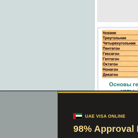
Основы ге
углы.