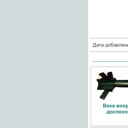
Дата добавлен
Века воо
доспехо