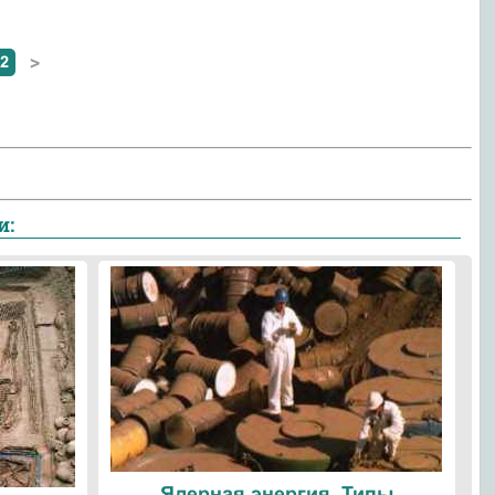
2
>
и:
Ядерная энергия. Типы