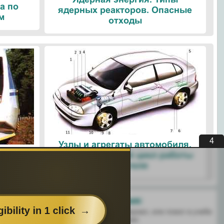
а по
ядерных реакторов. Опасные
м
отходы
3
Узлы и агрегаты автомобиля.
ые
Четырехтактный цикл работы
ологии
двигателя
Поделитесь с друзьями:
 перенёс пользу информационный материал, или помог в учебе
есь этим сайтом с друзьями и знакомыми.