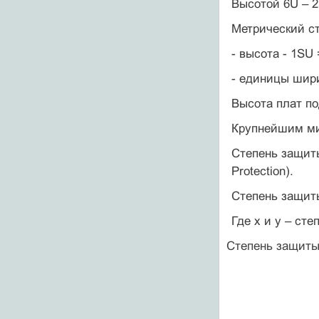
Высотой 6U – 2
Метрический с
- высота - 1SU 
- единицы шири
Высота плат по
Крупнейшим ми
Степень защиты
Protection).
Степень защиты
Где x и y – ст
Степень защит