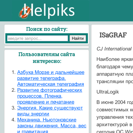
Поиск по сайту:
ISaGRAF
CJ International
Пользователям сайта
Наиболее яркая
интересно:
благодаря чему
Азбука Морзе и дальнейшее
аппаратную пла
развитие телеграфа.
трансляции прое
Автоматическая телеграфия
Развитие фотографических
UltraLogik
процессов. Пленка,
проявление и печатание
В июне 2004 го
Энергия. Какие существуют
совместимых ко
виды энергии
управления тех
Механика. Ньютоновские
архитектурой в
законы движения. Масса, вес
и гравитация
сегодня ОС Win