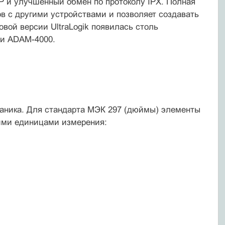
P и улучшенный обмен по протоколу IPX. Полная
в с другими устройствами и позволяет создавать
овой версии UltraLogik появилась столь
ии ADAM-4000.
аника. Для стандарта МЭК 297 (дюймы) элементы
ими единицами измерения: