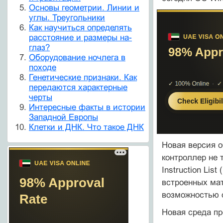
Основы геометрии. Линии и
углы. Треугольники
Как научиться определять
расстояние и размеры на-
глаз?
Оборудование ночлега в
походе
Генетические признаки. Как
передаются характерные
черты
Интересные факты в истории
Западной Европы
Клетки и ДНК. Что такое ДНК
Новая версия 
контроллер не 
Instruction List 
встроенных мат
возможностью 
Новая среда пр