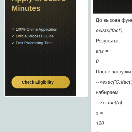
До вызова функ
exists('fact')
Результат:
ans =
0.
После загрузк
-->exec('C:\fact'
набираем
-->x=fact(5)
x =
120