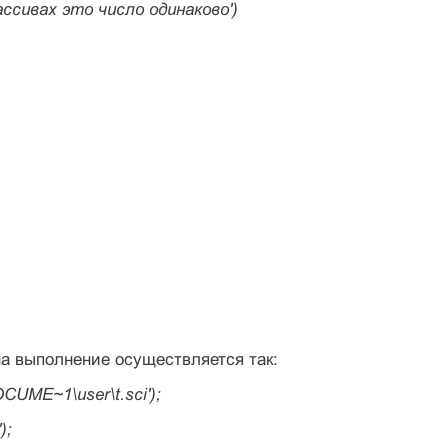
ассивах это число одинаково')
а выполнение осуществляется так:
OCUME~1\user\t.sci');
);