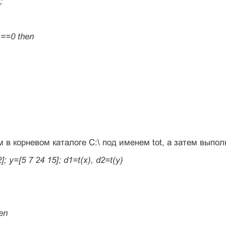
;
3)==0 then
 в корневом каталоге C:\ под именем tot, а затем выпо
]; y=[5 7 24 15]; d1=t(x), d2=t(y)
en