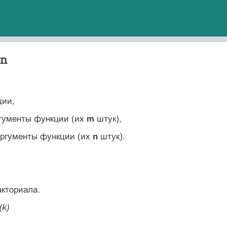
on
ции,
гументы функции (их
m
штук),
аргументы функции (их
n
штук).
кториала.
(k)