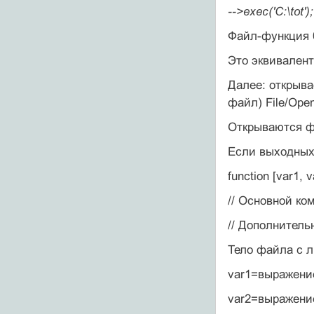
-->exec('C:\tot');
Файл-функция б
Это эквивалент
Далее: открыва
файл) File/Ope
Открываются фа
Если выходных 
function [var1,
// Основной ко
// Дополнител
Тело файла с 
var1=выражени
var2=выражени