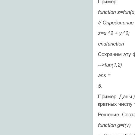
Пример:
function z=fun(x
// Определение
z=x.^2 + y.^2;
endfunction
Сохраним эту ф
-->fun(1,2)
ans =
5.
Пример. Даны д
кратных числу 
Решение. Соста
function g=t(v)