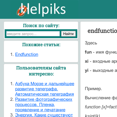
Поиск по сайту:
endfuncti
Здесь
Похожие статьи:
fun
- имя функ
Endfunction
xi
- входные ар
Пользователям сайта
yi
- выходные 
интересно:
Азбука Морзе и дальнейшее
Пример.
развитие телеграфа.
Автоматическая телеграфия
Вычисление фа
Развитие фотографических
процессов. Пленка,
function [x]=fact
проявление и печатание
Энергия. Какие существуют
k=int(k)