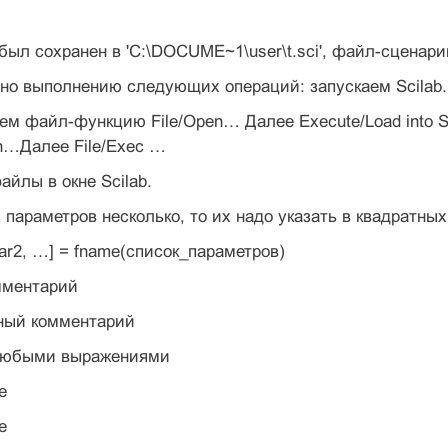
ыл сохранен в 'C:\DOCUME~1\user\t.sci', файл-сценарий –
но выполнению следующих операций: запускаем Scilab.
ем файл-функцию File/Open… Далее Execute/Load into 
n…Далее File/Exec …
йлы в окне Scilab.
параметров несколько, то их надо указать в квадратны
 var2, …] = fname(список_параметров)
мментарий
ьный комментарий
любыми выражениями
е
е