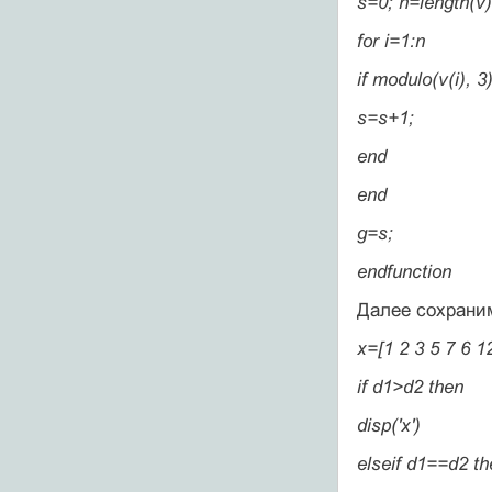
s=0; n=length(v)
for i=1:n
if modulo(v(i), 
s=s+1;
end
end
g=s;
endfunction
Далее сохраним
x=[1 2 3 5 7 6 12
if d1>d2 then
disp('x')
elseif d1==d2 th