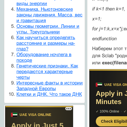
виды энергии
if k<1 then k=1,
Механика. Ньютоновские
законы движения. Масса, вес
x=1;
и гравитация
Основы геометрии. Линии и
for j=1:k,x=x*j;
углы. Треугольники
Как научиться определять
endfunction
расстояние и размеры на-
Наберем этот т
глаз?
Оборудование ночлега в
для Sclab "род
походе
или
exec(filena
Генетические признаки. Как
передаются характерные
черты
Интересные факты в истории
Западной Европы
Клетки и ДНК. Что такое ДНК