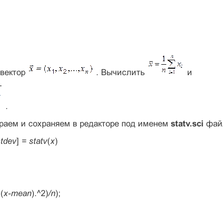
 вектор
. Вычислить
и
.
раем и сохраняем в редакторе под именем
statv.sci
фай
stdev
]
= statv
(
x
)
((
x-mean
).^2)
/n
);