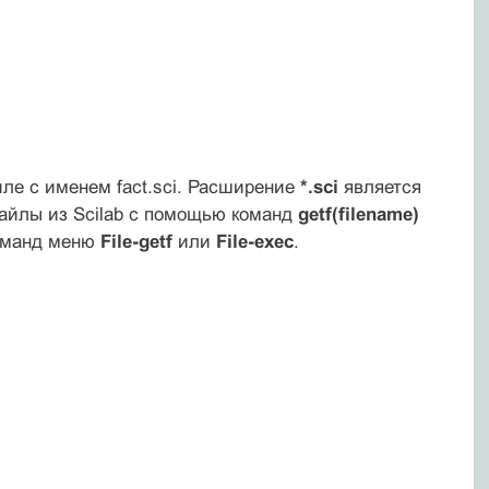
йле с именем fact.sci. Расширение
*.sci
является
файлы из Scilab c помощью команд
getf(filename)
команд меню
File-getf
или
File-exec
.