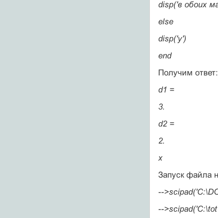
disp('в обоих м
else
disp('y')
end
Получим ответ:
d1 =
3.
d2 =
2.
x
Запуск файла н
-->scipad('C:\D
-->scipad('C:\tot'