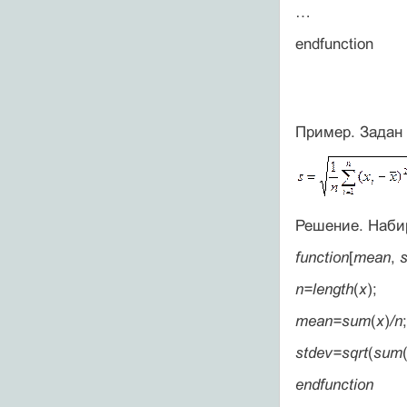
…
endfunction
Пример. Задан
Решение. Наби
function
[
mean
,
n=length
(
x
);
mean=sum
(
x
)
/n
;
stdev=sqrt
(
sum
endfunction