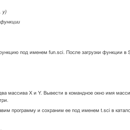
, y)
 функции
ункцию под именем fun.sci. После загрузки функции в S
ва массива X и Y. Вывести в командное окно имя масс
три.
вим программу и сохраним ее под именем t.sci в катал