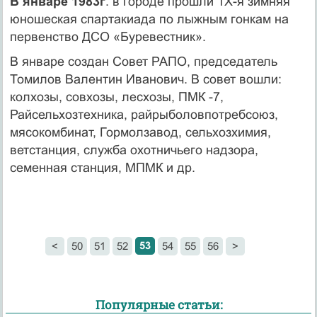
В январе 1983г
. в городе прошли 1Х-я зимняя
юношеская спартакиада по лыжным гонкам на
первенство ДСО «Буревестник».
В январе создан Совет РАПО, председатель
Томилов Валентин Иванович. В совет вошли:
колхозы, совхозы, лесхозы, ПМК -7,
Райсельхозтехника, райрыболовпотребсоюз,
мясокомбинат, Гормолзавод, сельхозхимия,
ветстанция, служба охотничьего надзора,
семенная станция, МПМК и др.
53
<
50
51
52
54
55
56
>
Популярные статьи: