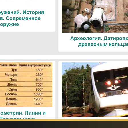
ружений. История
в. Современное
оружие
Археология. Датировк
древесным кольца
ометрии. Линии и
 Треугольники
Поезда. Современн