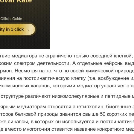
твие медиатора не ограничено только соседней клеткой, 
оким спектром деятельности. А отдельные нейроны выде
ормон. Несмотря на то, что по своей химической приро
лияния на постсинаптическую клетку (т.е. возбуждение 
типом ионных каналов, которыми медиатор управляет с
 структуре различают низкомолекулярные и пептидные 
лярным медиаторам относятся ацетилхолин, биогенные 
аторов белковой природы значится свыше 50 коротких 
кже синапсы, в которых он используется и постсинаптич
де вместо многоточия ставится название конкретного ме