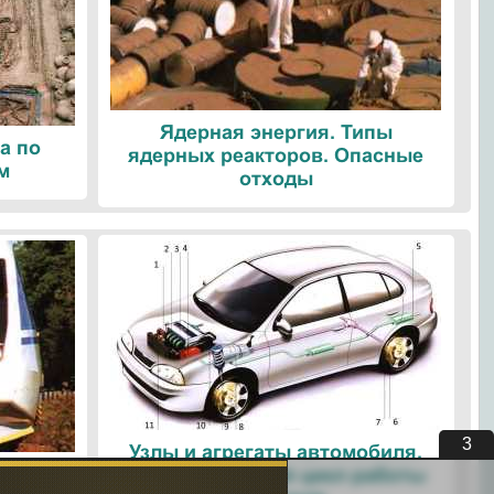
Ядерная энергия. Типы
а по
ядерных реакторов. Опасные
м
отходы
2
Узлы и агрегаты автомобиля.
ые
Четырехтактный цикл работы