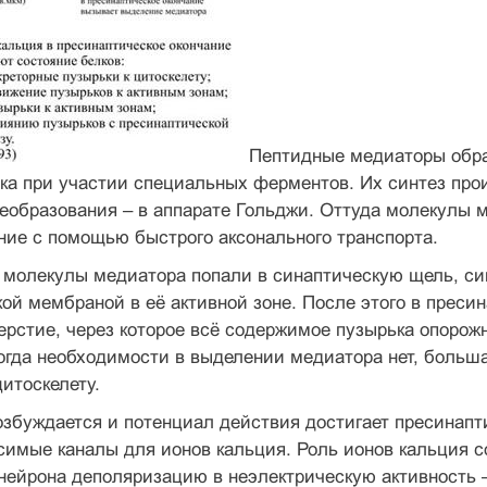
Пептидные медиаторы образ
ка при участии специальных ферментов. Их синтез про
образования – в аппарате Гольджи. Оттуда молекулы м
ние с помощью быстрого аксонального транспорта.
 молекулы медиатора попали в синаптическую щель, си
ой мембраной в её активной зоне. После этого в прес
ерстие, через которое всё содержимое пузырька опорож
огда необходимости в выделении медиатора нет, больш
цитоскелету.
озбуждается и потенциал действия достигает пресинапт
имые каналы для ионов кальция. Роль ионов кальция с
ейрона деполяризацию в неэлектрическую активность –