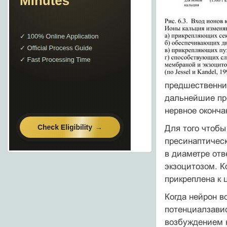
предшественни
дальнейшие пре
нервное оконча
Для того чтобы
пресинаптическ
в диаметре отв
экзоцитозом. К
прикреплена к 
Когда нейрон в
потенциалзавис
возбуждением н