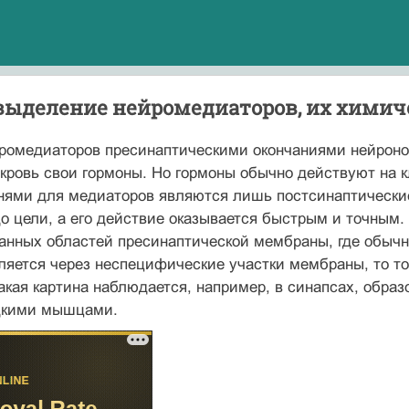
 выделение нейромедиаторов, их химич
ромедиаторов пресинаптическими окончаниями нейроно
ровь свои гормоны. Но гормоны обычно действуют на к
енями для медиаторов являются лишь постсинаптически
до цели, а его действие оказывается быстрым и точным.
анных областей пресинаптической мембраны, где обычн
яется через неспецифические участки мембраны, то то
акая картина наблюдается, например, в синапсах, обра
дкими мышцами.