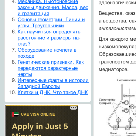
Механика. Ньютоновские
адренэргически
законы движения. Масса, вес
Вещества, оказ
и гравитация
Основы геометрии. Линии и
а вещества, с
углы. Треугольники
антагонистам
Как научиться определять
расстояние и размеры на-
Для каждого м
глаз?
низкомолекуляр
Оборудование ночлега в
Образовавшиес
походе
транспортом до
Генетические признаки. Как
передаются характерные
медиаторов.
черты
Интересные факты в истории
Западной Европы
Клетки и ДНК. Что такое ДНК