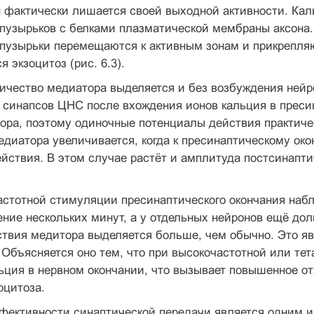
н фактически лишается своей выходной активности. Ка
пузырьков с белками плазматической мембраны аксона.
пузырьки перемещаются к активным зонам и прикрепляю
я экзоцитоз (рис. 6.3).
ичество медиатора выделяется и без возбуждения нейр
синапсов ЦНС после вхождения ионов кальция в пресин
ора, поэтому одиночные потенциалы действия практиче
диатора увеличивается, когда к пресинаптическому ок
йствия. В этом случае растёт и амплитуда постсинаптич
астотной стимуляции пресинаптического окончания на
ение нескольких минут, а у отдельных нейронов ещё доль
ствия медитора выделяется больше, чем обычно. Это я
. Объясняется оно тем, что при высокочастотной или те
ьция в нервном окончании, что вызывает повышенное от
оцитоза.
ективности синаптической передачи является одним из