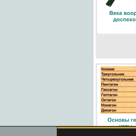
Века воо
доспехо
Основы ге
углы.