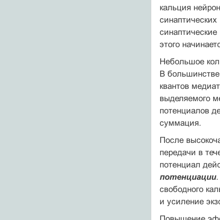
кальция нейро
синаптических 
синаптические 
этого начинаетс
Небольшое кол
В большинстве 
квантов медиат
выделяемого ме
потенциалов де
суммация.
После высокоч
передачи в теч
потенциал дей
потенциации
свободного кал
и усиление экз
Повышение эфф