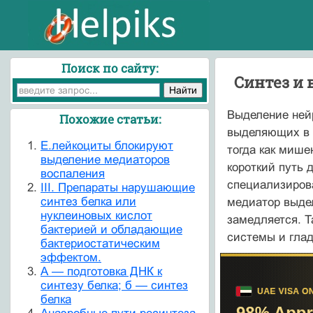
Поиск по сайту:
Синтез и
Выделение ней
Похожие статьи:
выделяющих в к
E.лейкоциты блокируют
тогда как миш
выделение медиаторов
короткий путь 
воспаления
специализиров
III. Препараты нарушающие
синтез белка или
медиатор выдел
нуклеиновых кислот
замедляется. Т
бактерией и обладающие
системы и гла
бактериостатическим
эффектом.
А — подготовка ДНК к
синтезу белка; б — синтез
белка