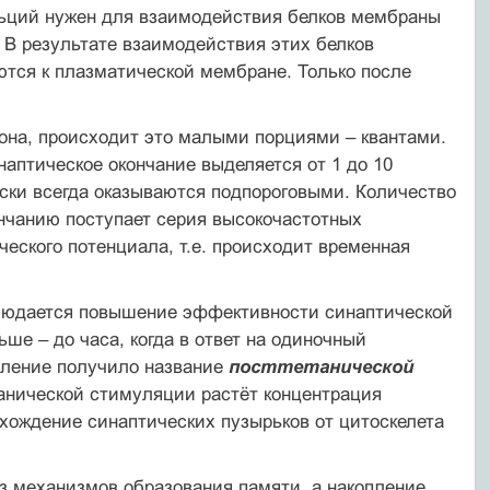
льций нужен для взаимодействия белков мембраны
 В результате взаимодействия этих белков
тся к плазматической мембране. Только после
она, происходит это малыми порциями – квантами.
аптическое окончание выделяется от 1 до 10
ски всегда оказываются подпороговыми. Количество
ончанию поступает серия высокочастотных
еского потенциала, т.е. происходит временная
блюдается повышение эффективности синаптической
ше – до часа, когда в ответ на одиночный
вление получило название
посттетанической
танической стимуляции растёт концентрация
хождение синаптических пузырьков от цитоскелета
 механизмов образования памяти, а накопление