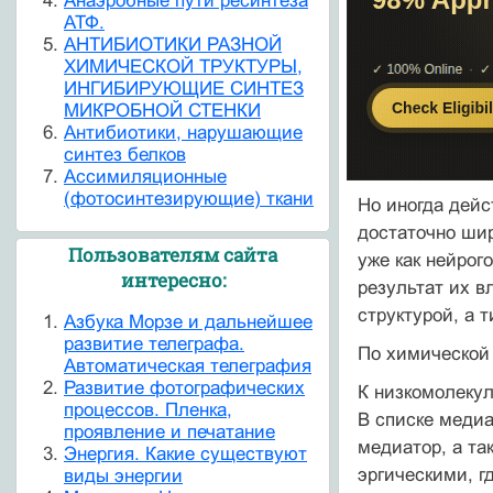
Анаэробные пути ресинтеза
АТФ.
АНТИБИОТИКИ РАЗНОЙ
ХИМИЧЕСКОЙ ТРУКТУРЫ,
ИНГИБИРУЮЩИЕ СИНТЕЗ
МИКРОБНОЙ СТЕНКИ
Антибиотики, нарушающие
синтез белков
Ассимиляционные
(фотосинтезирующие) ткани
Но иногда дейс
достаточно шир
Пользователям сайта
уже как нейрог
интересно:
результат их в
структурой, а 
Азбука Морзе и дальнейшее
развитие телеграфа.
По химической
Автоматическая телеграфия
Развитие фотографических
К низкомолеку
процессов. Пленка,
В списке меди
проявление и печатание
медиатор, а та
Энергия. Какие существуют
эргическими, г
виды энергии