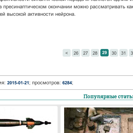
в пресинаптическом окончании можно рассматривать ка
й высокой активности нейрона.
29
<
26
27
28
30
31
3
ия:
; просмотров:
;
2015-01-21
6284
Популярные стать