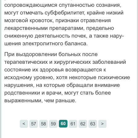
сопровождающимся спутанностью сознания,
могут отмечать субфебрилитет, крайне низкий
мозговой кровоток, признаки отравления
лекарст­венными препаратами, предельно
сниженную деятельность почек, а также нару­
шения электролитного баланса.
При выздоровлении больных после
терапевтических и хирургических забо­леваний
состояние их здоровья возвращается к
исходному уровню, хотя некото­рые психические
нарушения, на которые обращали внимание
родственники и врачи, могут стать более
выраженными, чем раньше.
60
<
57
58
59
61
62
63
>