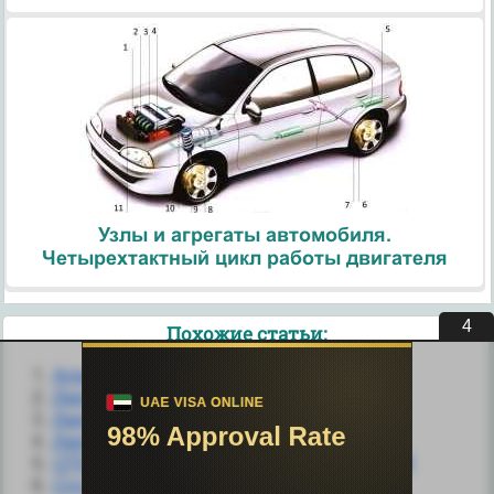
Узлы и агрегаты автомобиля.
Четырехтактный цикл работы двигателя
4
Похожие статьи:
Алкогольный делирий
Делирий и деменция.
Делирий и онейроид.
Делирий.
СПУТАННОСТЬ СОЗНАНИЯ И ДЕЛИРИЙ
Спутанность сознания и делирий