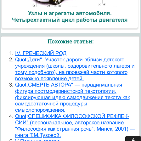
Узлы и агрегаты автомобиля.
Четырехтактный цикл работы двигателя
Похожие статьи:
IV. ГРЕЧЕСКИЙ РОД
Quot;Дети". Участок дороги вблизи детского
учреждения (школы, оздоровительного лагеря и
тому подобного), на проезжей части которого
возможно появление детей.
Quot;СМЕРТЬ АВТОРА" — парадигмальная
фигура постмодернистской текстологии,
фиксирующая идею самодвижения текста как
самодостаточной процедуры
смыслопорождения.
Quot;СПЕЦИФИКА ФИЛОСОФСКОЙ РЕФЛЕК­
СИИ" (первоначальное, авторское название
"Филосо­фия как странная речь", Минск, 2001) —
книга Т.М.Тузовой.
3