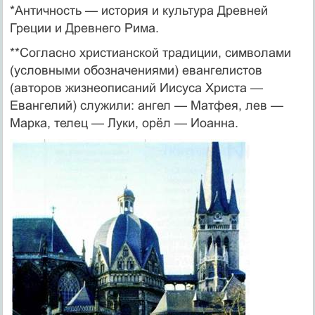
*Античность — история и культура Древней
Греции и Древнего Рима.
**Согласно христианской традиции, символами
(услов­ными обозначениями) еван­гелистов
(авторов жизнеопи­саний Иисуса Христа —
Евангелий) служили: ангел — Матфея, лев —
Марка, те­лец — Луки, орёл — Иоанна.