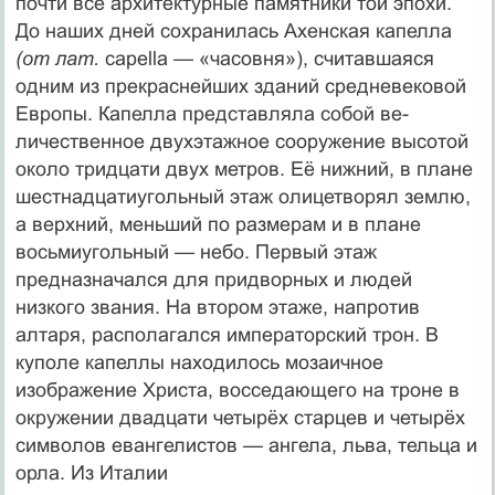
почти все архитек­турные памятники той эпохи.
До на­ших дней сохранилась Ахенская ка­пелла
(от лат.
capella — «часовня»), считавшаяся
одним из прекрасней­ших зданий средневековой
Европы. Капелла представляла собой ве­
личественное двухэтажное соору­жение высотой
около тридцати двух метров. Её нижний, в плане
шестнад­цатиугольный этаж олицетворял землю,
а верхний, меньший по раз­мерам и в плане
восьмиугольный — небо. Первый этаж
предназначался для придворных и людей
низкого звания. На втором этаже, напротив
алтаря, располагался император­ский трон. В
куполе капеллы нахо­дилось мозаичное
изображение Христа, восседающего на троне в
ок­ружении двадцати четырёх старцев и четырёх
символов евангелистов — ангела, льва, тельца и
орла. Из Италии