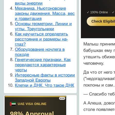
виды энергии
Механика. Ньютоновские
законы движения. Масса, вес
и гравитация
Основы геометрии. Линии и
углы. Треугольники
Как научиться определять
расстояние и размеры на-
Малыш принимае
глаз?
Оборудование ночлега в
бабушках ему п
походе
утешить обижен
Генетические признаки. Как
человечку.
передаются характерные
черты
Да что от него 
Интересные факты в истории
("недогадливая
Западной Европы
поклоны и сам..
Клетки и ДНК. Что такое ДНК
— Спасибо тебе
А Алеша, довол
столе появляет