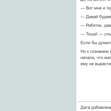
— Вот мне и лу
— Давай будем 
— Ребятки, дав
— Тише! — слы
Если бы думать
Но к сознанию 
начала, что ма
ему не выраст
Дата добавлен