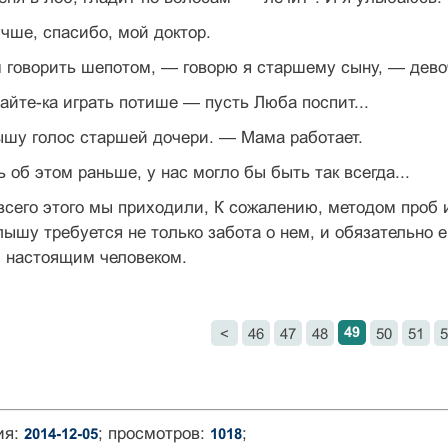
чше, спасибо, мой доктор.
говорить шепотом, — говорю я старшему сыну, — девоч
айте-ка играть потише — пусть Люба поспит...
шу голос старшей дочери. — Мама работает.
 об этом раньше, у нас могло бы быть так всегда...
всего этого мы приходили, К сожалению, методом проб
лышу требуется не только забота о нем, и обязательно е
и настоящим человеком.
49
<
46
47
48
50
51
5
ия:
; просмотров:
;
2014-12-05
1018