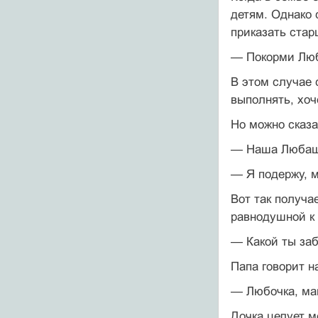
детям. Однако 
приказать стар
— Покорми Любу
В этом случае 
выполнять, хоче
Но можно сказа
— Наша Любаша 
— Я подержу, м
Вот так получа
равнодушной к 
— Какой ты заб
Папа говорит н
— Любочка, мам
Дочка целует м