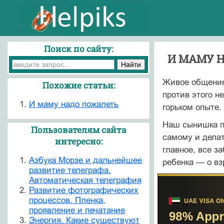
Поиск по сайту:
И МАМУ 
Живое общение
Похожие статьи:
против этого н
И маму надо пожалеть
горьком опыте.
Наш сынишка по
Пользователям сайта
самому и делат
интересно:
главное, все з
Азбука Морзе и дальнейшее
ребенка — о вз
развитие телеграфа.
Автоматическая телеграфия
Развитие фотографических
процессов. Пленка,
проявление и печатание
Энергия. Какие существуют