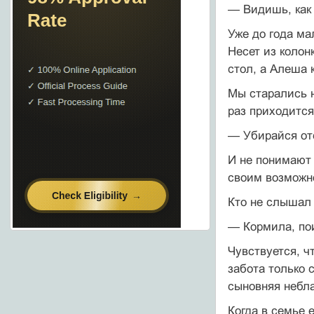
— Видишь, как
Уже до года ма
Несет из колон
стол, а Алеша 
Мы старались н
раз приходится
— Убирайся от
И не понимают 
своим возможно
Кто не слышал 
— Кормила, пои
Чувствуется, ч
забота только 
сыновняя небла
Когда в семье 