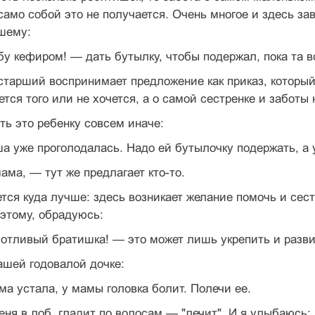
само собой это не получается. Очень многое и здесь за
шему:
 кефиром! — дать бутылку, чтобы подержал, пока та в
старший воспринимает предложение как приказ, которы
тся того или не хочется, а о самой сестренке и заботы 
ть это ребенку совсем иначе:
уже проголодалась. Надо ей бутылочку подержать, а у
ама, — тут же предлагает кто-то.
ется куда лучше: здесь возникает желание помочь и сест
этому, обрадуюсь:
отливый братишка! — это может лишь укрепить и разви
ашей годовалой дочке:
а устала, у мамы головка болит. Полечи ее.
еня в лоб, гладит по волосам — "лечит". И я улыбаюсь: