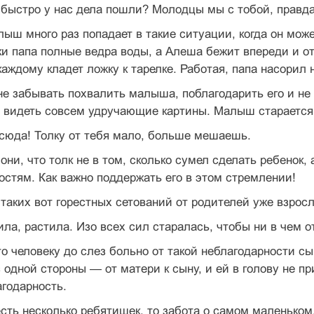
 быстро у нас дела пошли? Молодцы мы с тобой, правд
лыш много раз попадает в такие ситуации, когда он мо
ки папа полные ведра воды, а Алеша бежит впереди и о
каждому кладет ложку к тарелке. Работая, папа насорил
е забывать похвалить малыша, поблагодарить его и не 
 видеть совсем удручающие картины. Малыш старается, 
сюда! Толку от тебя мало, больше мешаешь.
они, что толк не в том, сколько сумел сделать ребенок, 
стям. Как важно поддержать его в этом стремлении!
таких вот горестных сетований от родителей уже взрос
ла, растила. Изо всех сил старалась, чтобы ни в чем от
то человеку до слез больно от такой неблагодарности с
с одной стороны — от матери к сыну, и ей в голову не 
годарность.
есть несколько ребятишек, то забота о самом маленько