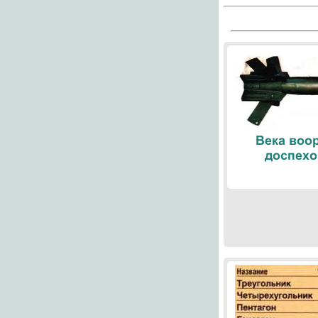
Века воо
доспехо