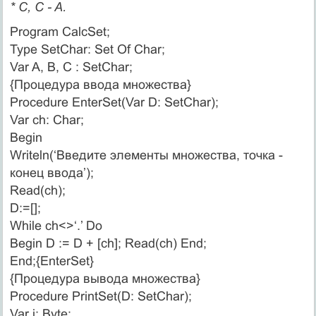
* C, C - A.
Program CalcSet;
Type SetChar: Set Of Char;
Var A, B, C : SetChar;
{Процедура ввода множества}
Procedure EnterSet(Var D: SetChar);
Var ch: Char;
Begin
Writeln(‘Введите элементы множества, точка -
конец ввода’);
Read(ch);
D:=[];
While ch<>‘.’ Do
Begin D := D + [ch]; Read(ch) End;
End;{EnterSet}
{Процедура вывода множества}
Procedure PrintSet(D: SetChar);
Var i: Byte;