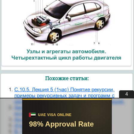
Узлы и агрегаты автомобиля.
Четырехтактный цикл работы двигателя
Похожие статьи:
C.10.5. Лекция 5 (1час) Понятие рекурсии,
3
примеры рекурсивных задач и программ с
рекурсивными вызовами процедур и функций.
Амплитудно-фазовая селекция с
использованием модулирующего диска
Антиоксиданты, прекрасная коллекция
Атрезия множества фолликулов
В. Происхождение множества