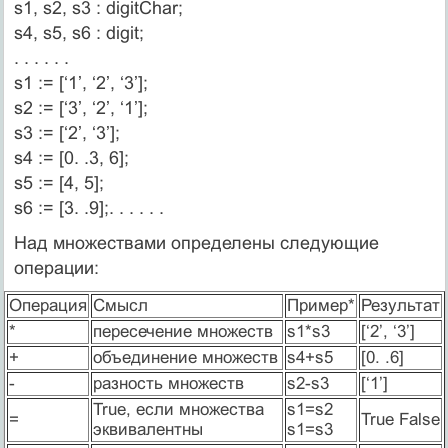
s1, s2, s3 : digitChar;
s4, s5, s6 : digit;
. . . . . .
s1 := [‘1’, ‘2’, ‘3’];
s2 := [‘3’, ‘2’, ‘1’];
s3 := [‘2’, ‘3’];
s4 := [0. .3, 6];
s5 := [4, 5];
s6 := [3. .9];. . . . . .
Над множествами определены следующие
операции:
Операция
Смысл
Пример*
Результат
*
пересечение множеств
s1*s3
[‘2’, ‘3’]
+
объединение множеств
s4+s5
[0. .6]
-
разность множеств
s2-s3
[‘1’]
True, если множества
s1=s2
=
True False
эквивалентны
s1=s3