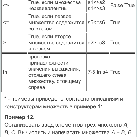
True, если множества
s1<>s2
<>
False True
неэквивалентны
s1<>s3
True, если первое
<=
множество содержится
s5<=s6
True
во втором
True, если второе
>=
множество содержится
s2>=s3
True
в первом
проверка
принадлежности
значения выражения,
In
7-5 In s4
True
стоящего слева
множеству, стоящему
справа
* - примеры приведены согласно описаниям и
конструкторам множеств в примере 11.
Пример 12.
Организовать ввод элементов трех множеств
A,
B, C.
Вычислить и напечатать множества
A + B, B