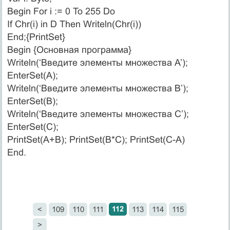
Begin For i := 0 To 255 Do
If Chr(i) in D Then Writeln(Chr(i))
End;{PrintSet}
Begin {Основная программа}
Writeln(‘Введите элементы множества A’);
EnterSet(A);
Writeln(‘Введите элементы множества B’);
EnterSet(B);
Writeln(‘Введите элементы множества C’);
EnterSet(C);
PrintSet(A+B); PrintSet(B*C); PrintSet(C-A)
End.
112
<
109
110
111
113
114
115
>